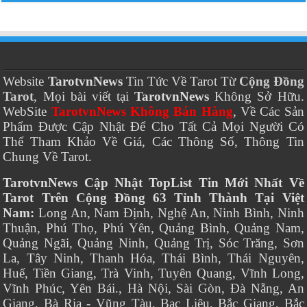
Website
TarotvnNews
Tin Tức Về Tarot Từ
Cộng Đồng
Tarot
, Mọi bài viết tại
TarotvnNews
Không Sở Hữu.
WebSite
TarotvnNews Không Bán Hàng
, Về Các Sản
Phẩm Được Cập Nhật Để Cho Tất Cả Mọi Người Có
Thể Tham Khảo Về Giá, Các Thông Số, Thông Tin
Chung Về Tarot.
TarotvnNews Cập Nhật TopList Tin Mới Nhất Về
Tarot Trên Cộng Đồng 63 Tỉnh Thành Tại Việt
Nam:
Long An, Nam Định, Nghệ An, Ninh Bình, Ninh
Thuận, Phú Thọ, Phú Yên, Quảng Bình, Quảng Nam,
Quảng Ngãi, Quảng Ninh, Quảng Trị, Sóc Trăng, Sơn
La, Tây Ninh, Thanh Hóa, Thái Bình, Thái Nguyên,
Huế, Tiền Giang, Trà Vinh, Tuyên Quang, Vĩnh Long,
Vĩnh Phúc, Yên Bái., Hà Nội, Sài Gòn, Đà Nẵng, An
Giang, Bà Rịa - Vũng Tàu, Bạc Liêu, Bắc Giang, Bắc