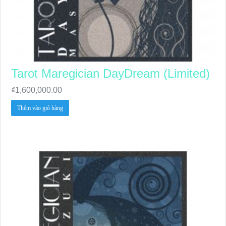
Tarot Maregician DayDream (Limited)
₫
1,600,000.00
Thêm vào giỏ hàng