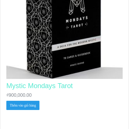
Journey Of Love Oracle – Lá Số 66: Coming Together
Journey Of Love Oracle – Lá Số 65: The Breaking
Mystic Mondays Tarot
₫
900,000.00
Thêm vào giỏ hàng