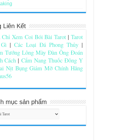
aking
g Liên Kết
 Chỉ Xem Coi Bói Bài Tarot
|
Tarot
 Gì
|
Các Loại Đá Phong Thủy
|
m Tướng Lông Mày Đàn Ông Đoán
nh Cách
|
Cẩm Nang Thuốc Đông Y
ai Nịt Bụng Giảm Mỡ Chính Hãng
nus56
h mục sản phẩm