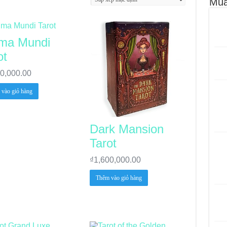
Mua
le – Lá Số 68: Drop Into Your Heart
cle – Lá Số 67: The Swan
ma Mundi
le – Lá Số 66: Coming Together
ot
le – Lá Số 65: The Breaking
00,000.00
vào giỏ hàng
Dark Mansion
Tarot
₫
1,600,000.00
Thêm vào giỏ hàng