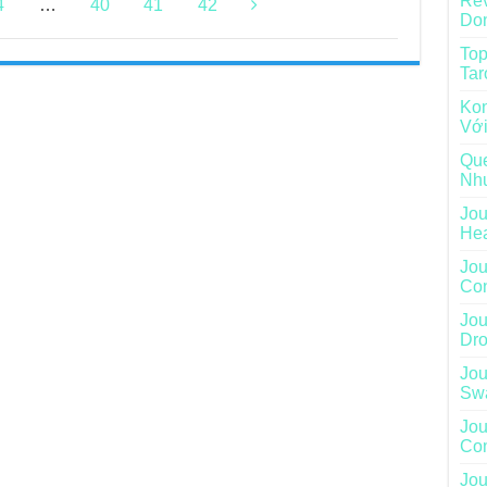
Rev
4
…
40
41
42
Do
Top
Tar
Kon
Với
Que
Nh
Jou
He
Jou
Con
Jou
Dro
Jou
Sw
Jou
Com
Jou