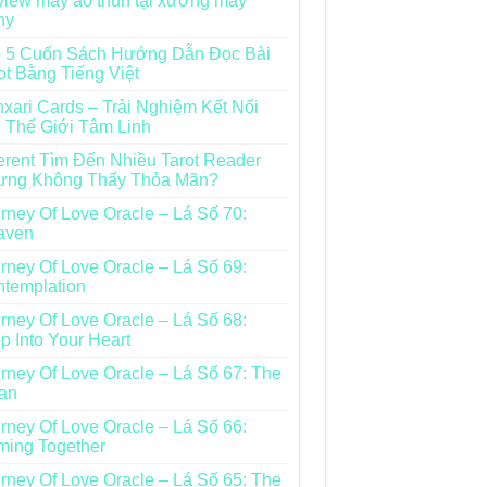
iew may áo thun tại xưởng may
ny
 5 Cuốn Sách Hướng Dẫn Đọc Bài
ot Bằng Tiếng Việt
xari Cards – Trải Nghiệm Kết Nối
 Thế Giới Tâm Linh
rent Tìm Đến Nhiều Tarot Reader
ưng Không Thấy Thỏa Mãn?
rney Of Love Oracle – Lá Số 70:
aven
rney Of Love Oracle – Lá Số 69:
templation
rney Of Love Oracle – Lá Số 68:
p Into Your Heart
rney Of Love Oracle – Lá Số 67: The
an
rney Of Love Oracle – Lá Số 66:
ing Together
rney Of Love Oracle – Lá Số 65: The