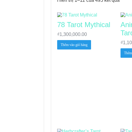
Hiển thị 1–12 của 495 kết quả
Journey Of Love Orac
Journey Of Love Ora
78 Tarot Mythical
Ani
Journey Of Love Orac
Tar
₫
1,300,000.00
Journey Of Love Orac
₫
1,1
Thêm vào giỏ hàng
Thêm 