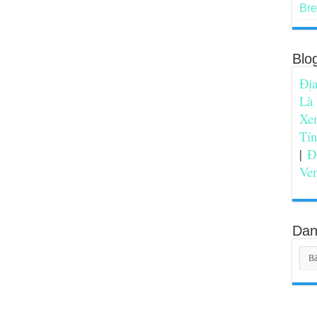
Bre
Blo
Địa
Là
Xe
Tí
|
Đ
Ve
Dan