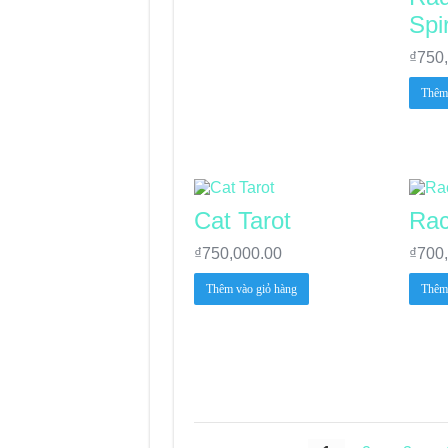
Spir
₫
750
Thêm 
Cat Tarot
Rac
₫
750,000.00
₫
700
Thêm vào giỏ hàng
Thêm 