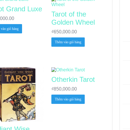
ot Grand Luxe
Tarot of the
,000.00
Golden Wheel
vào giỏ hàng
₫
650,000.00
Thêm vào giỏ hàng
Otherkin Tarot
₫
850,000.00
Thêm vào giỏ hàng
iant Wise