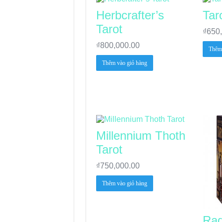
Herbcrafter’s
Tar
Tarot
₫
650
₫
800,000.00
Thêm 
Thêm vào giỏ hàng
Millennium Thoth
Tarot
₫
750,000.00
Thêm vào giỏ hàng
Rad