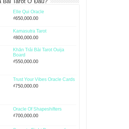
 Bài Tarot Ở Đâu?
Elle Qui Oracle
₫
650,000.00
Kamasutra Tarot
₫
800,000.00
Khăn Trải Bài Tarot Ouija
Board
₫
550,000.00
Trust Your Vibes Oracle Cards
₫
750,000.00
Oracle Of Shapeshifters
₫
700,000.00