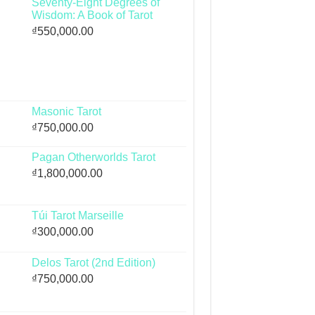
Seventy-Eight Degrees of
Wisdom: A Book of Tarot
₫
550,000.00
Masonic Tarot
₫
750,000.00
Pagan Otherworlds Tarot
₫
1,800,000.00
Túi Tarot Marseille
₫
300,000.00
Delos Tarot (2nd Edition)
₫
750,000.00