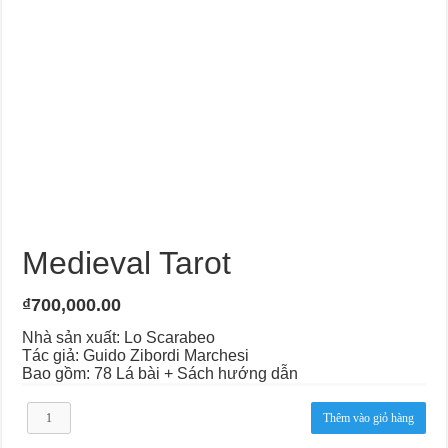
Medieval Tarot
₫
700,000.00
Nhà sản xuất: Lo Scarabeo
Tác giả: Guido Zibordi Marchesi
Bao gồm: 78 Lá bài + Sách hướng dẫn
Medieval
Thêm vào giỏ hàng
Tarot
số