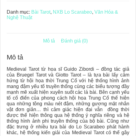
lượng
Danh mục:
Bài Tarot
,
NXB Lo Scarabeo
,
Văn Hóa &
Nghệ Thuật
Mô tả
Đánh giá (0)
Mô tả
Medieval Tarot từ họa sĩ Guido Zibordi – đồng tác giả
của Bruegel Tarot và Giotto Tarot – là tựa bài lấy cảm
hứng từ hội họa thời Trung Cổ với hệ thống hình ảnh
mang đậm yếu tố truyền thống cùng các biểu tượng đầy
mạnh mẽ xuất hiện xuyên suốt các lá bài. Bên cạnh yếu
tố cổ điển của phong cách hội họa Trung Cổ thể hiện
qua những tông màu nét đậm, những gương mặt nhân
vật đơn giản… thì cảm giác hiện đại vẫn đồng thời
được thể hiện thông qua hệ thống ý nghĩa riêng và hệ
thống hình ảnh phi truyền thống của bộ bài. Cũng như
đặc trưng ở nhiều tựa bài do Lo Scarabeo phát hành
khác, hệ thống kiến giải của Medieval Tarot có thể gây