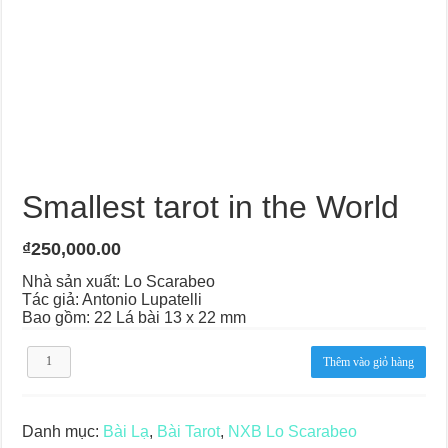
Smallest tarot in the World
₫
250,000.00
Nhà sản xuất: Lo Scarabeo
Tác giả: Antonio Lupatelli
Bao gồm: 22 Lá bài 13 x 22 mm
Smallest
Thêm vào giỏ hàng
tarot
in
the
World
Danh mục:
Bài Lạ
,
Bài Tarot
,
NXB Lo Scarabeo
số