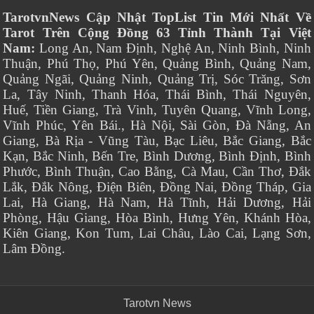
TarotvnNews Cập Nhật TopList Tin Mới Nhất Về
Tarot Trên Cộng Đồng 63 Tỉnh Thành Tại Việt
Nam:
Long An, Nam Định, Nghệ An, Ninh Bình, Ninh
Thuận, Phú Thọ, Phú Yên, Quảng Bình, Quảng Nam,
Quảng Ngãi, Quảng Ninh, Quảng Trị, Sóc Trăng, Sơn
La, Tây Ninh, Thanh Hóa, Thái Bình, Thái Nguyên,
Huế, Tiền Giang, Trà Vinh, Tuyên Quang, Vĩnh Long,
Vĩnh Phúc, Yên Bái., Hà Nội, Sài Gòn, Đà Nẵng, An
Giang, Bà Rịa - Vũng Tàu, Bạc Liêu, Bắc Giang, Bắc
Kạn, Bắc Ninh, Bến Tre, Bình Dương, Bình Định, Bình
Phước, Bình Thuận, Cao Bằng, Cà Mau, Cần Thơ, Đắk
Lắk, Đắk Nông, Điện Biên, Đồng Nai, Đồng Tháp, Gia
Lai, Hà Giang, Hà Nam, Hà Tĩnh, Hải Dương, Hải
Phòng, Hậu Giang, Hòa Bình, Hưng Yên, Khánh Hòa,
Kiên Giang, Kon Tum, Lai Châu, Lào Cai, Lạng Sơn,
Lâm Đồng.
Tarotvn News