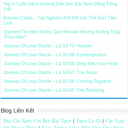
Top 5 Cuốn Sách Hướng Dẫn Đọc Bài Tarot Bằng Tiếng
Việt
Konxari Cards – Trải Nghiệm Kết Nối Với Thế Giới Tâm
Linh
Querent Tìm Đến Nhiều Tarot Reader Nhưng Không Thấy
Thỏa Mãn?
Journey Of Love Oracle – Lá Số 70: Heaven
Journey Of Love Oracle – Lá Số 69: Contemplation
Journey Of Love Oracle – Lá Số 68: Drop Into Your Heart
Journey Of Love Oracle – Lá Số 67: The Swan
Journey Of Love Oracle – Lá Số 66: Coming Together
Journey Of Love Oracle – Lá Số 65: The Breaking
Blog Liên Kết
Địa Chỉ Xem Coi Bói Bài Tarot
|
Tarot Là Gì
|
Các Loại
Đá Phong Thủy
|
Xem Tướng Lông Mày Đàn Ông Đoán