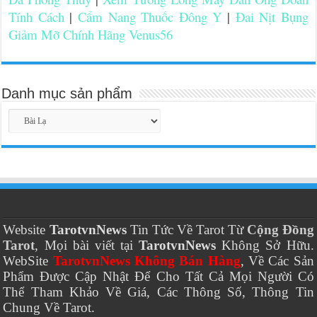
Tính Cách
|
Cẩm Nang Thuốc Đông Y
|
Đai Nịt Bụng
Giảm Mỡ Chính Hãng Venus56
Danh mục sản phẩm
Website
TarotvnNews
Tin Tức Về Tarot Từ
Cộng Đồng
Tarot
, Mọi bài viết tại
TarotvnNews
Không Sở Hữu.
WebSite
TarotvnNews Không Bán Hàng
, Về Các Sản
Phẩm Được Cập Nhật Để Cho Tất Cả Mọi Người Có
Thể Tham Khảo Về Giá, Các Thông Số, Thông Tin
Chung Về Tarot.