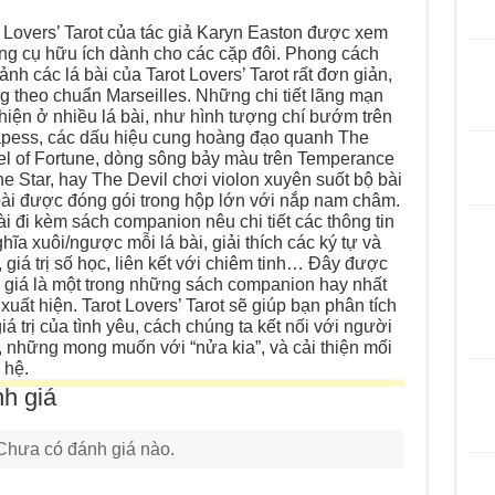
t Lovers’ Tarot của tác giả Karyn Easton được xem
ông cụ hữu ích dành cho các cặp đôi. Phong cách
ảnh các lá bài của Tarot Lovers’ Tarot rất đơn giản,
g theo chuẩn Marseilles. Những chi tiết lãng mạn
 hiện ở nhiều lá bài, như hình tượng chí bướm trên
apess, các dấu hiệu cung hoàng đạo quanh The
l of Fortune, dòng sông bảy màu trên Temperance
he Star, hay The Devil chơi violon xuyên suốt bộ bài
ài được đóng gói trong hộp lớn với nắp nam châm.
ài đi kèm sách companion nêu chi tiết các thông tin
hĩa xuôi/ngược mỗi lá bài, giải thích các ký tự và
, giá trị số học, liên kết với chiêm tinh… Đây được
 giá là một trong những sách companion hay nhất
xuất hiện. Tarot Lovers’ Tarot sẽ giúp bạn phân tích
iá trị của tình yêu, cách chúng ta kết nối với người
, những mong muốn với “nửa kia”, và cải thiện mối
 hệ.
h giá
Chưa có đánh giá nào.