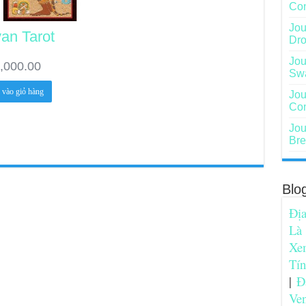
Con
Jou
an Tarot
Dro
Jou
,000.00
Sw
vào giỏ hàng
Jou
Com
Jou
Bre
Blo
Địa
Là
Xe
Tí
|
Đ
Ve