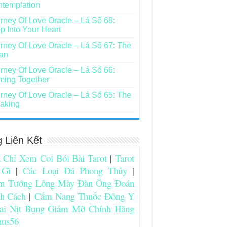
templation
rney Of Love Oracle – Lá Số 68:
p Into Your Heart
rney Of Love Oracle – Lá Số 67: The
an
rney Of Love Oracle – Lá Số 66:
ing Together
rney Of Love Oracle – Lá Số 65: The
aking
g Liên Kết
 Chỉ Xem Coi Bói Bài Tarot
|
Tarot
 Gì
|
Các Loại Đá Phong Thủy
|
m Tướng Lông Mày Đàn Ông Đoán
nh Cách
|
Cẩm Nang Thuốc Đông Y
ai Nịt Bụng Giảm Mỡ Chính Hãng
nus56