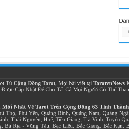
Dan
rot Từ
Cộng Đồng Tarot
, Mọi bài viết tại
TarotvnNews
K
m Được Cập Nhật Để Cho Tất Cả Mọi Người Có Thể Tha
n Mới Nhất Về Tarot Trên Cộng Đồng 63 Tỉnh Thành
hú Thọ, Phú Yên, Quảng Bình, Quảng Nam, Quảng Ngãi,
ình, Thái Nguyên, Huế, Tiền Giang, Trà Vinh, Tuyên Qu
, Bà Rịa - Vũng Tàu, Bạc Liêu, Bắc Giang, Bắc Kạn, 