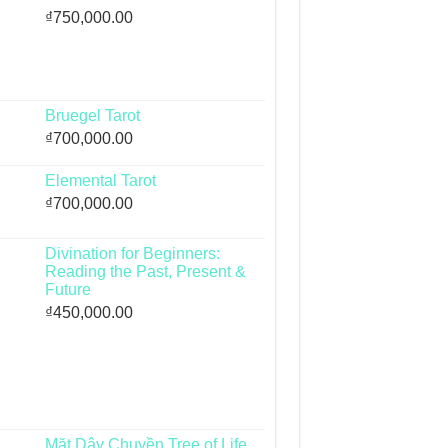
₫
750,000.00
Bruegel Tarot
₫
700,000.00
Elemental Tarot
₫
700,000.00
Divination for Beginners:
Reading the Past, Present &
Future
₫
450,000.00
Mặt Dây Chuyền Tree of Life