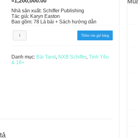
₫
1,200,000.00
Mua
le – Lá Số 68: Drop Into Your Heart
Nhà sản xuất: Schiffer Publishing
Tác giả: Karyn Easton
cle – Lá Số 67: The Swan
Bao gồm: 78 Lá bài + Sách hướng dẫn
le – Lá Số 66: Coming Together
Tarot
Thêm vào giỏ hàng
Lovers’
le – Lá Số 65: The Breaking
Tarot
số
lượng
Danh mục:
Bài Tarot
,
NXB Schiffer
,
Tình Yêu
& 18+
tả