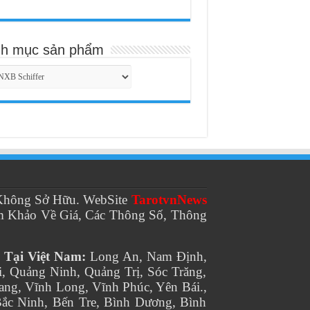
h mục sản phẩm
hông Sở Hữu. WebSite
TarotvnNews
m Khảo Về Giá, Các Thông Số, Thông
 Tại Việt Nam:
Long An, Nam Định,
 Quảng Ninh, Quảng Trị, Sóc Trăng,
ang, Vĩnh Long, Vĩnh Phúc, Yên Bái.,
Bắc Ninh, Bến Tre, Bình Dương, Bình