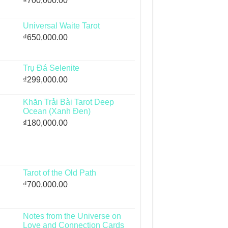
₫
700,000.00
Universal Waite Tarot
₫
650,000.00
Trụ Đá Selenite
₫
299,000.00
Khăn Trải Bài Tarot Deep
Ocean (Xanh Đen)
₫
180,000.00
Tarot of the Old Path
₫
700,000.00
Notes from the Universe on
Love and Connection Cards