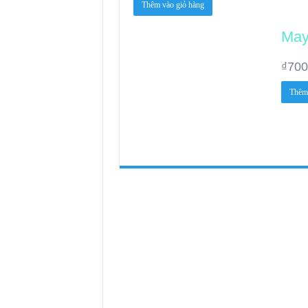
Thêm vào giỏ hàng
May
₫
700
Thêm 