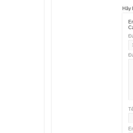
Hãy l
Em
C
Đ
Đ
T
E