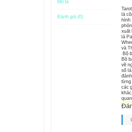
Mô tả
Taro
là c
Đánh giá (0)
hình 
phỏn
xuất
lá P
Whee
và T
Bộ b
Bộ b
về ng
số lá
đánh
từng 
các g
khác
quan
Đán