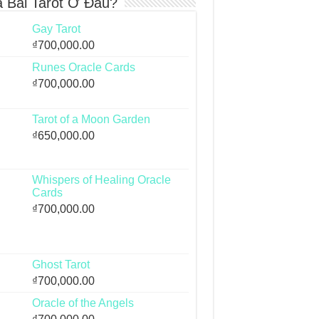
 Bài Tarot Ở Đâu?
Gay Tarot
₫
700,000.00
Runes Oracle Cards
₫
700,000.00
Tarot of a Moon Garden
₫
650,000.00
Whispers of Healing Oracle
Cards
₫
700,000.00
Ghost Tarot
₫
700,000.00
Oracle of the Angels