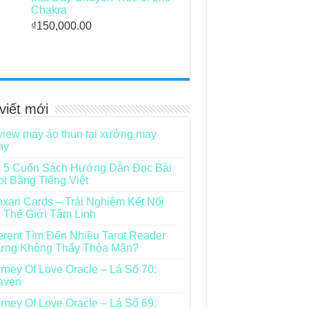
Chakra
₫
150,000.00
viết mới
iew may áo thun tại xưởng may
ny
 5 Cuốn Sách Hướng Dẫn Đọc Bài
ot Bằng Tiếng Việt
xari Cards – Trải Nghiệm Kết Nối
 Thế Giới Tâm Linh
rent Tìm Đến Nhiều Tarot Reader
ưng Không Thấy Thỏa Mãn?
rney Of Love Oracle – Lá Số 70:
aven
rney Of Love Oracle – Lá Số 69: