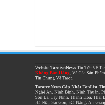
Website
TarotvnNews
Tin Tức Về Ta
Không Bán Hàng
, Về Các Sản Phẩ
Tin Chung Về Tarot.
TarotvnNews Cập Nhật TopList Ti
Nghệ An, Ninh Bình, Ninh Thuận, P
Sơn La, Tây Ninh, Thanh Hóa, Thái B
Hà Nội, Sài Gòn, Đà Nẵng, An Giang