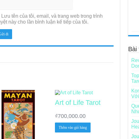
Lưu tên của tôi, email, và trang web trong trình
yệt này cho lần bình luận kế tiếp của tôi.
Bài 
Rev
Do
Top
Tar
Kon
Với
Art of Life Tarot
Que
Nh
₫
700,000.00
Jou
He
Thêm vào giỏ hàng
Jou