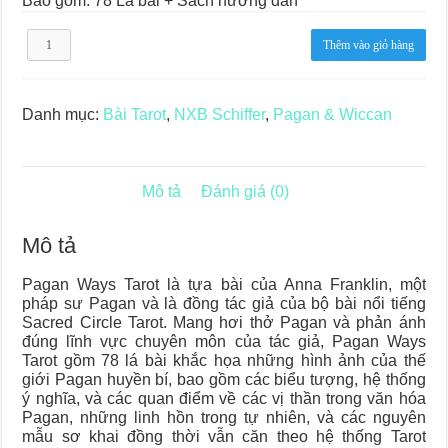
Bao gồm: 78 Lá bài + Sách hướng dẫn
Pagan
Thêm vào giỏ hàng
Ways
Tarot
số
lượng
Danh mục:
Bài Tarot
,
NXB Schiffer
,
Pagan & Wiccan
Mô tả
Đánh giá (0)
Mô tả
Pagan Ways Tarot là tựa bài của Anna Franklin, một
pháp sư Pagan và là đồng tác giả của bộ bài nổi tiếng
Sacred Circle Tarot. Mang hơi thở Pagan và phản ánh
đúng lĩnh vực chuyên môn của tác giả, Pagan Ways
Tarot gồm 78 lá bài khắc họa những hình ảnh của thế
giới Pagan huyền bí, bao gồm các biểu tượng, hệ thống
ý nghĩa, và các quan điểm về các vị thần trong văn hóa
Pagan, những linh hồn trong tự nhiên, và các nguyên
mẫu sơ khai đồng thời vẫn căn theo hệ thống Tarot