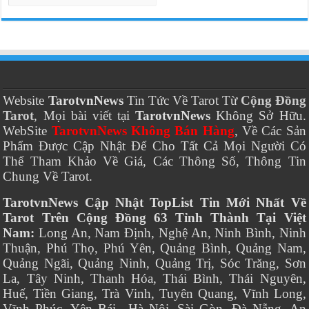
Website
TarotvnNews
Tin Tức Về Tarot Từ
Cộng Đồng
Tarot
, Mọi bài viết tại
TarotvnNews
Không Sở Hữu.
WebSite
TarotvnNews Không Bán Hàng
, Về Các Sản
Phẩm Được Cập Nhật Để Cho Tất Cả Mọi Người Có
Thể Tham Khảo Về Giá, Các Thông Số, Thông Tin
Chung Về Tarot.
TarotvnNews Cập Nhật TopList Tin Mới Nhất Về
Tarot Trên Cộng Đồng 63 Tỉnh Thành Tại Việt
Nam:
Long An, Nam Định, Nghệ An, Ninh Bình, Ninh
Thuận, Phú Thọ, Phú Yên, Quảng Bình, Quảng Nam,
Quảng Ngãi, Quảng Ninh, Quảng Trị, Sóc Trăng, Sơn
La, Tây Ninh, Thanh Hóa, Thái Bình, Thái Nguyên,
Huế, Tiền Giang, Trà Vinh, Tuyên Quang, Vĩnh Long,
Vĩnh Phúc, Yên Bái., Hà Nội, Sài Gòn, Đà Nẵng, An