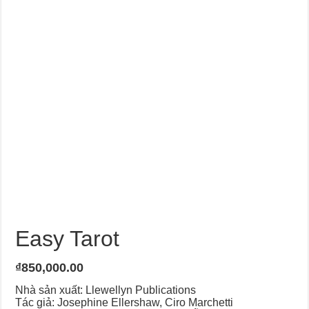
Journey Of Love Oracle – Lá Số 66: Coming Together
Journey Of Love Oracle – Lá Số 65: The Breaking
Easy Tarot
₫
850,000.00
Nhà sản xuất: Llewellyn Publications
Tác giả: Josephine Ellershaw, Ciro Marchetti