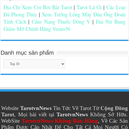
Địa Chỉ Xem Coi Bói Bài Tarot
|
Tarot Là Gì
|
Các Loại
Đá Phong Thủy
|
Xem Tướng Lông Mày Đàn Ông Đoán
Tính Cách
|
Cẩm Nang Thuốc Đông Y
|
Đai Nịt Bụng
Giảm Mỡ Chính Hãng Venus56
Danh mục sản phẩm
Website
TarotvnNews
Tin Tức Về Tarot Từ
Cộng Đồng
Tarot
, Mọi bài viết tại
TarotvnNews
Không Sở Hữu.
WebSite
TarotvnNews Không Bán Hàng
, Về Các Sản
Phẩm Được Cập Nhật Để Cho Tất Cả Mọi Người Có