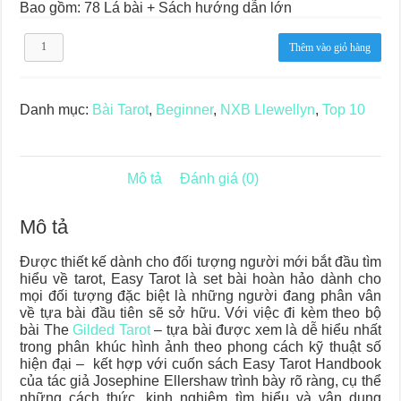
Bao gồm: 78 Lá bài + Sách hướng dẫn lớn
Easy
Thêm vào giỏ hàng
Tarot
số
lượng
Danh mục:
Bài Tarot
,
Beginner
,
NXB Llewellyn
,
Top 10
Mô tả
Đánh giá (0)
Mô tả
Được thiết kế dành cho đối tượng người mới bắt đầu tìm
hiểu về tarot, Easy Tarot là set bài hoàn hảo dành cho
mọi đối tượng đặc biệt là những người đang phân vân
về tựa bài đầu tiên sẽ sở hữu. Với việc đi kèm theo bộ
bài The
Gilded Tarot
– tựa bài được xem là dễ hiểu nhất
trong phân khúc hình ảnh theo phong cách kỹ thuật số
hiện đại – kết hợp với cuốn sách Easy Tarot Handbook
của tác giả Josephine Ellershaw trình bày rõ ràng, cụ thể
những cách thức, kinh nghiệm tìm hiểu và vận dụng