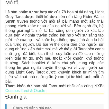
Mô tả
Là sản phẩm từ sự hợp tác của 78 họa sĩ tài năng, Light
Grey Tarot được thiết kế dựa trên nền tảng Rider Waite
Smith truyền thống với mỗi lá bài mang một sắc thái
phong cách khác nhau của người vẽ. Bên cạnh đó, hệ
thống giải nghĩa mỗi lá bài cũng do người vẽ xác lập
dựa trên ý nghĩa truyền thống kết hợp với sự sáng tạo
mới mẻ của họ – và khắc họa thông qua hình ảnh lá bài
của từng người. Bộ bài vì thế đem đến cho người sử
dụng những kiến thức mới mẻ về thế giới Tarot bên cạnh
những gì đã biết, kích thích suy luận và đề cao những
kiến giải tự do, mới mẻ, thoát khỏi khuôn khổ thông
thường. Sách booklet đi kèm chủ yếu cung cấp các
thông tin giải nghĩa truyền thống, và vì vậy người sử
dụng Light Grey Tarot được khuyến khích tự mình tìm
hiểu và khai phá những ẩn ý còn lại từ hình ảnh mỗi lá
bài.
Tham khảo dự bán bài Tarot mới nhất của cùng NXB:
Cosmos Tarot & Oracle
Đánh giá
Chưa có đánh giá nào.