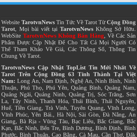
Website
TarotvnNews
Tin Tức Về Tarot Từ
Cộng Đồng
Tarot
, Mọi bài viết tại
TarotvnNews
Không Sở Hữu.
WebSite
TarotvnNews Không Bán Hàng
, Về Các Sản
Phẩm Được Cập Nhật Để Cho Tất Cả Mọi Người Có
Thể Tham Khảo Về Giá, Các Thông Số, Thông Tin
Chung Về Tarot.
TarotvnNews Cập Nhật TopList Tin Mới Nhất Về
Tarot Trên Cộng Đồng 63 Tỉnh Thành Tại Việt
Nam:
Long An, Nam Định, Nghệ An, Ninh Bình, Ninh
Thuận, Phú Thọ, Phú Yên, Quảng Bình, Quảng Nam,
Quảng Ngãi, Quảng Ninh, Quảng Trị, Sóc Trăng, Sơn
La, Tây Ninh, Thanh Hóa, Thái Bình, Thái Nguyên,
Huế, Tiền Giang, Trà Vinh, Tuyên Quang, Vĩnh Long,
Vĩnh Phúc, Yên Bái., Hà Nội, Sài Gòn, Đà Nẵng, An
Giang, Bà Rịa - Vũng Tàu, Bạc Liêu, Bắc Giang, Bắc
Kạn, Bắc Ninh, Bến Tre, Bình Dương, Bình Định, Bình
Phước, Bình Thuận, Cao Bằng, Cà Mau, Cần Thơ, Đắk