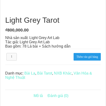
Light Grey Tarot
₫
800,000.00
Nhà sản xuất: Light Grey Art Lab
Tác giả: Light Grey Art Lab
Bao gồm: 78 Lá bài + Sách hướng dẫn
Light
Thêm vào giỏ hàng
Grey
Tarot
số
lượng
Danh mục:
Bài Lạ
,
Bài Tarot
,
NXB Khác
,
Văn Hóa &
Nghệ Thuật
Mô tả
Đánh giá (0)