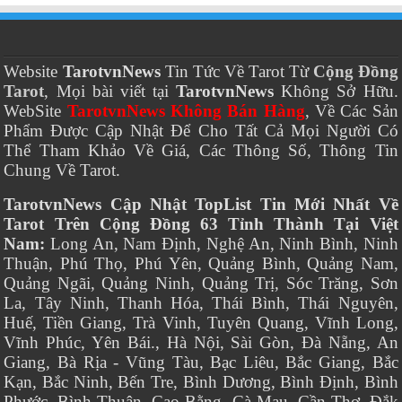
Website
TarotvnNews
Tin Tức Về Tarot Từ
Cộng Đồng
Tarot
, Mọi bài viết tại
TarotvnNews
Không Sở Hữu.
WebSite
TarotvnNews Không Bán Hàng
, Về Các Sản
Phẩm Được Cập Nhật Để Cho Tất Cả Mọi Người Có
Thể Tham Khảo Về Giá, Các Thông Số, Thông Tin
Chung Về Tarot.
TarotvnNews Cập Nhật TopList Tin Mới Nhất Về
Tarot Trên Cộng Đồng 63 Tỉnh Thành Tại Việt
Nam:
Long An, Nam Định, Nghệ An, Ninh Bình, Ninh
Thuận, Phú Thọ, Phú Yên, Quảng Bình, Quảng Nam,
Quảng Ngãi, Quảng Ninh, Quảng Trị, Sóc Trăng, Sơn
La, Tây Ninh, Thanh Hóa, Thái Bình, Thái Nguyên,
Huế, Tiền Giang, Trà Vinh, Tuyên Quang, Vĩnh Long,
Vĩnh Phúc, Yên Bái., Hà Nội, Sài Gòn, Đà Nẵng, An
Giang, Bà Rịa - Vũng Tàu, Bạc Liêu, Bắc Giang, Bắc
Kạn, Bắc Ninh, Bến Tre, Bình Dương, Bình Định, Bình
Phước, Bình Thuận, Cao Bằng, Cà Mau, Cần Thơ, Đắk