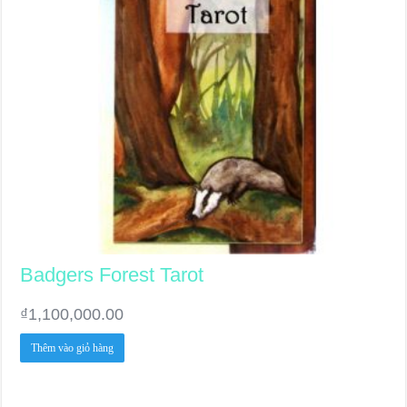
chọn
trên
trang
sản
phẩm
Badgers Forest Tarot
₫
1,100,000.00
Thêm vào giỏ hàng