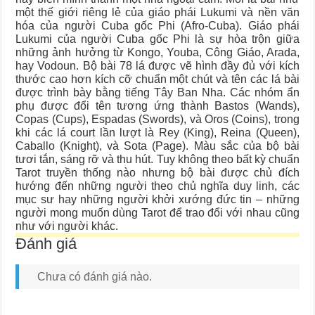
một thế giới riêng lẻ của giáo phái Lukumi và nền văn
hóa của người Cuba gốc Phi (Afro-Cuba). Giáo phái
Lukumi của người Cuba gốc Phi là sự hòa trộn giữa
những ảnh hưởng từ Kongo, Youba, Công Giáo, Arada,
hay Vodoun. Bộ bài 78 lá được vẽ hình đầy đủ với kích
thước cao hơn kích cỡ chuẩn một chút và tên các lá bài
được trình bày bằng tiếng Tây Ban Nha. Các nhóm ẩn
phụ được đổi tên tương ứng thành Bastos (Wands),
Copas (Cups), Espadas (Swords), và Oros (Coins), trong
khi các lá court lần lượt là Rey (King), Reina (Queen),
Caballo (Knight), và Sota (Page). Màu sắc của bộ bài
tươi tắn, sáng rỡ và thu hút. Tuy không theo bất kỳ chuẩn
Tarot truyền thống nào nhưng bộ bài được chủ đích
hướng đến những người theo chủ nghĩa duy linh, các
mục sư hay những người khởi xướng đức tin – những
người mong muốn dùng Tarot để trao đổi với nhau cũng
như với người khác.
Đánh giá
Chưa có đánh giá nào.