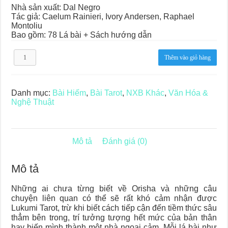
Nhà sản xuất: Dal Negro
Tác giả: Caelum Rainieri, Ivory Andersen, Raphael
Montoliu
Bao gồm: 78 Lá bài + Sách hướng dẫn
Lukumi
Thêm vào giỏ hàng
Tarot
số
lượng
Danh mục:
Bài Hiếm
,
Bài Tarot
,
NXB Khác
,
Văn Hóa &
Nghệ Thuật
Mô tả
Đánh giá (0)
Mô tả
Những ai chưa từng biết về Orisha và những câu
chuyện liên quan có thể sẽ rất khó cảm nhận được
Lukumi Tarot, trừ khi biết cách tiếp cận đến tiềm thức sâu
thẳm bên trong, trí tưởng tượng hết mức của bản thân
hay biến mình thành một nhà ngoại cảm. Mỗi lá bài như