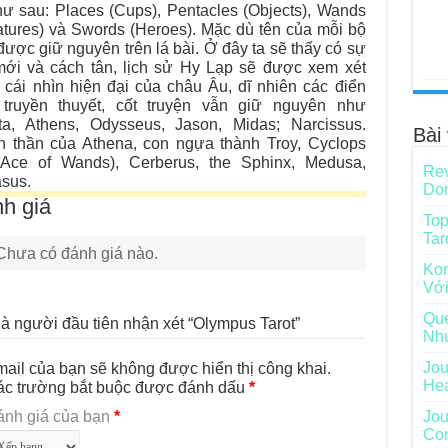
hư sau: Places (Cups), Pentacles (Objects), Wands
atures) và Swords (Heroes). Mặc dù tên của mỗi bộ
được giữ nguyên trên lá bài. Ở đây ta sẽ thấy có sự
mới và cách tân, lịch sử Hy Lạp sẽ được xem xét
 cái nhìn hiện đại của châu Âu, dĩ nhiên các điển
, truyền thuyết, cốt truyện vẫn giữ nguyên như
ta, Athens, Odysseus, Jason, Midas; Narcissus.
Bài 
n thần của Athena, con ngựa thành Troy, Cyclops
 Ace of Wands), Cerberus, the Sphinx, Medusa,
Rev
sus.
Do
h giá
Top
Tar
Chưa có đánh giá nào.
Kon
Với
Que
là người đầu tiên nhận xét “Olympus Tarot”
Nh
Jou
ail của bạn sẽ không được hiển thị công khai.
He
ác trường bắt buộc được đánh dấu
*
ánh giá của bạn
*
Jou
Con