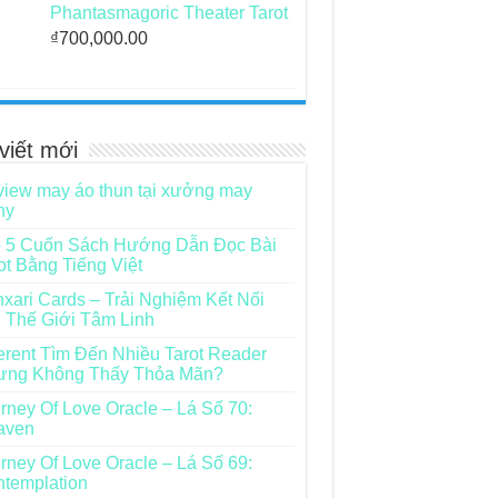
Phantasmagoric Theater Tarot
₫
700,000.00
viết mới
iew may áo thun tại xưởng may
ny
 5 Cuốn Sách Hướng Dẫn Đọc Bài
ot Bằng Tiếng Việt
xari Cards – Trải Nghiệm Kết Nối
 Thế Giới Tâm Linh
rent Tìm Đến Nhiều Tarot Reader
ưng Không Thấy Thỏa Mãn?
rney Of Love Oracle – Lá Số 70:
aven
rney Of Love Oracle – Lá Số 69:
templation