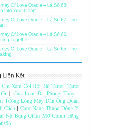
rney Of Love Oracle – Lá Số 68:
p Into Your Heart
rney Of Love Oracle – Lá Số 67: The
an
rney Of Love Oracle – Lá Số 66:
ing Together
rney Of Love Oracle – Lá Số 65: The
aking
g Liên Kết
 Chỉ Xem Coi Bói Bài Tarot
|
Tarot
 Gì
|
Các Loại Đá Phong Thủy
|
m Tướng Lông Mày Đàn Ông Đoán
nh Cách
|
Cẩm Nang Thuốc Đông Y
ai Nịt Bụng Giảm Mỡ Chính Hãng
nus56