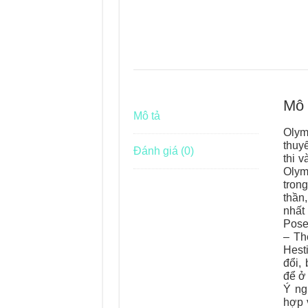
Mô 
Mô tả
Olym
thuy
Đánh giá (0)
thi 
Olym
trong
thần
nhất
Pose
– Th
Hest
đổi,
để ở 
Ý ng
hợp 