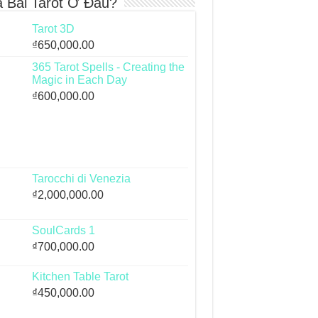
 Bài Tarot Ở Đâu?
Tarot 3D
₫
650,000.00
365 Tarot Spells - Creating the
Magic in Each Day
₫
600,000.00
Tarocchi di Venezia
₫
2,000,000.00
SoulCards 1
₫
700,000.00
Kitchen Table Tarot
₫
450,000.00