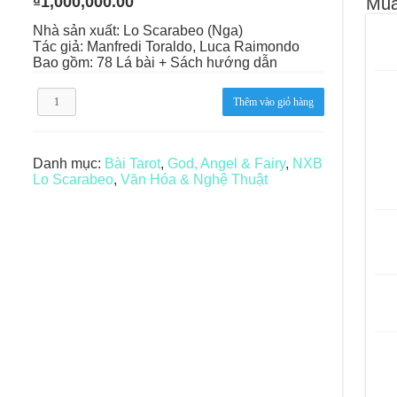
₫
1,000,000.00
Mua
le – Lá Số 68: Drop Into Your Heart
Nhà sản xuất: Lo Scarabeo (Nga)
Tác giả: Manfredi Toraldo, Luca Raimondo
cle – Lá Số 67: The Swan
Bao gồm: 78 Lá bài + Sách hướng dẫn
le – Lá Số 66: Coming Together
Olympus
Thêm vào giỏ hàng
Tarot
le – Lá Số 65: The Breaking
số
lượng
Danh mục:
Bài Tarot
,
God, Angel & Fairy
,
NXB
Lo Scarabeo
,
Văn Hóa & Nghệ Thuật