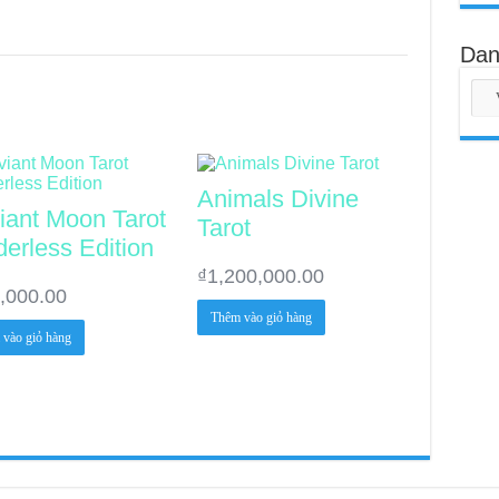
Dan
Animals Divine
iant Moon Tarot
Tarot
derless Edition
₫
1,200,000.00
,000.00
Thêm vào giỏ hàng
vào giỏ hàng