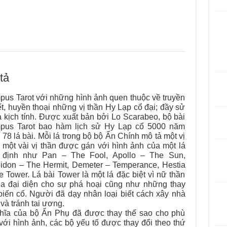
tả
pus Tarot với những hình ảnh quen thuộc về truyền
ết, huyền thoại những vị thần Hy Lạp cổ đại; đầy sử
và kịch tính. Được xuất bản bởi Lo Scarabeo, bộ bài
pus Tarot bao hàm lịch sử Hy Lạp cổ 5000 năm
 78 lá bài. Mỗi lá trong bộ bộ Ẩn Chính mô tả một vị
, một vài vị thần được gán với hình ảnh của một lá
 định như Pan – The Fool, Apollo – The Sun,
idon – The Hermit, Demeter – Temperance, Hestia
e Tower. Lá bài Tower là một lá đặc biệt vì nữ thần
ia đại diện cho sự phá hoại cũng như những thay
 biến cố. Người đã dạy nhân loại biết cách xây nhà
và tránh tai ương.
hĩa của bộ Ẩn Phụ đã được thay thế sao cho phù
với hình ảnh, các bộ yếu tố được thay đổi theo thứ