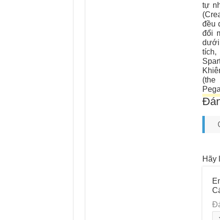
tự n
(Cre
đều 
đổi 
dưới
tích
Spar
Khiê
(the
Pega
Đán
Hãy 
Em
C
Đ