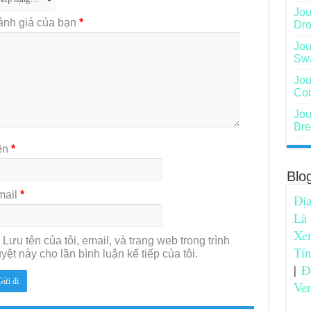
Jou
ánh giá của bạn
*
Dro
Jou
Sw
Jou
Com
Jou
Bre
ên
*
Blo
mail
*
Địa
Là
Xe
Lưu tên của tôi, email, và trang web trong trình
Tí
yệt này cho lần bình luận kế tiếp của tôi.
|
Đ
Ve