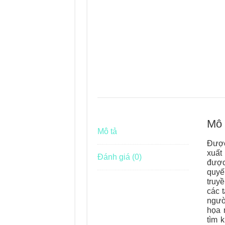
Mô 
Mô tả
Được
xuất
Đánh giá (0)
được
quyế
truy
các 
ngườ
họa 
tìm 