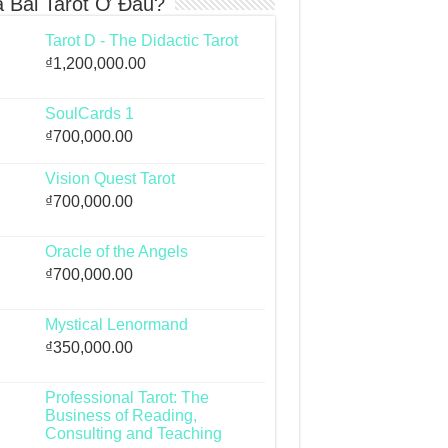
 Bài Tarot Ở Đâu?
Tarot D - The Didactic Tarot
₫
1,200,000.00
SoulCards 1
₫
700,000.00
Vision Quest Tarot
₫
700,000.00
Oracle of the Angels
₫
700,000.00
Mystical Lenormand
₫
350,000.00
Professional Tarot: The
Business of Reading,
Consulting and Teaching