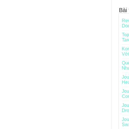
Bài 
Rev
Do
Top
Tar
Kon
Với
Que
Nh
Jou
He
Jou
Con
Jou
Dro
Jou
Sw