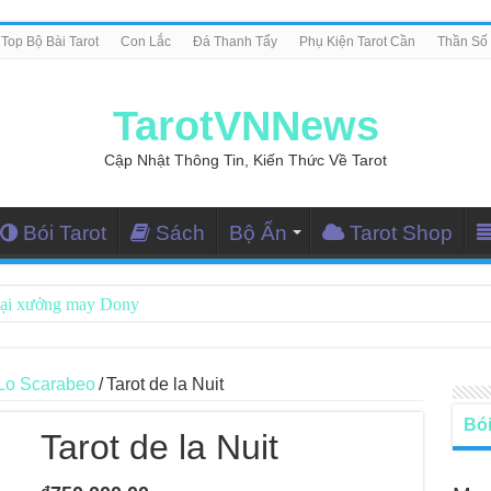
Top Bộ Bài Tarot
Con Lắc
Đá Thanh Tẩy
Phụ Kiện Tarot Cần
Thần Số
TarotVNNews
Cập Nhật Thông Tin, Kiến Thức Về Tarot
Bói Tarot
Sách
Bộ Ẩn
Tarot Shop
tại xưởng may Dony
ng Dẫn Đọc Bài Tarot Bằng Tiếng Việt
i Nghiệm Kết Nối Với Thế Giới Tâm Linh
Lo Scarabeo
/
Tarot de la Nuit
iều Tarot Reader Nhưng Không Thấy Thỏa Mãn?
Bói
Tarot de la Nuit
le – Lá Số 70: Heaven
le – Lá Số 69: Contemplation