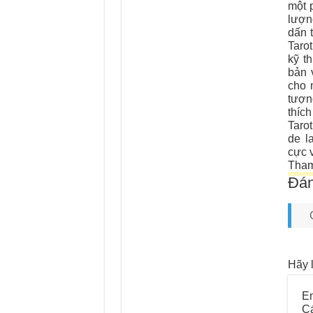
một 
lượn
dấn 
Taro
kỹ t
bản 
cho 
tượn
thíc
Taro
de l
cực 
Tham
Đán
Hãy l
Em
C