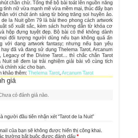
phút chần chừ. Tổng thể bộ bài toát lên nguồn năng
g tính nữ vừa mạnh mẽ vừa mềm mại, thúc đẩy bạn
thân với chút ánh sáng từ bóng trăng soi huyền ảo.
t de la Nuit gồm 79 lá bài theo phong cách artwork
huật số xuất sắc, kèm sách hướng dẫn từ khóa cơ
và hộp đựng tuyệt đẹp. Bộ bài có thể không dành
mọi đối tượng người dùng nếu bạn không quá ấn
g với dạng artwork fantasy; nhưng nếu bạn yêu
h hay đã và đang sử dụng Thelema Tarot, Arcanum
t, Legacy of the Divine Tarot… thì chắc chắn Tarot
a Nuit sẽ đem lại trải nghiệm giải bài vô cùng tích
và chính xác cho bạn.
 khảo thêm:
Thelema Tarot
,
Arcanum Tarot
h giá
Chưa có đánh giá nào.
à người đầu tiên nhận xét “Tarot de la Nuit”
ail của bạn sẽ không được hiển thị công khai.
ác trường bắt buộc được đánh dấu
*