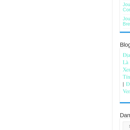
Jou
Com
Jou
Bre
Blo
Địa
Là
Xe
Tí
|
Đ
Ve
Dan