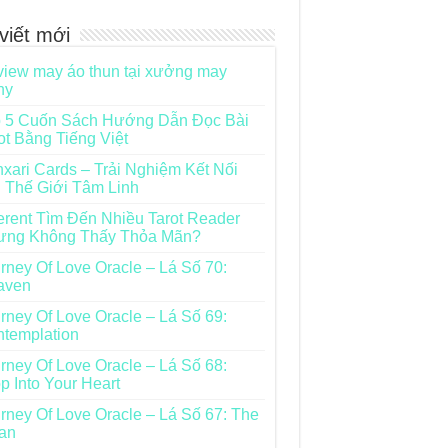
viết mới
iew may áo thun tại xưởng may
ny
 5 Cuốn Sách Hướng Dẫn Đọc Bài
ot Bằng Tiếng Việt
xari Cards – Trải Nghiệm Kết Nối
 Thế Giới Tâm Linh
rent Tìm Đến Nhiều Tarot Reader
ưng Không Thấy Thỏa Mãn?
rney Of Love Oracle – Lá Số 70:
aven
rney Of Love Oracle – Lá Số 69:
templation
rney Of Love Oracle – Lá Số 68:
p Into Your Heart
rney Of Love Oracle – Lá Số 67: The
an