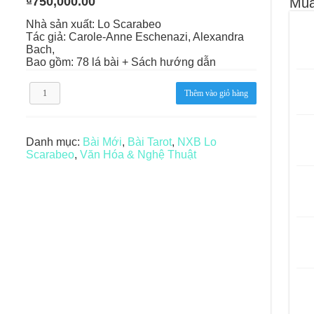
₫
750,000.00
Mua
le – Lá Số 68: Drop Into Your Heart
Nhà sản xuất: Lo Scarabeo
Tác giả: Carole-Anne Eschenazi, Alexandra
cle – Lá Số 67: The Swan
Bach,
Bao gồm: 78 lá bài + Sách hướng dẫn
le – Lá Số 66: Coming Together
Tarot
Thêm vào giỏ hàng
le – Lá Số 65: The Breaking
de
la
Nuit
số
Danh mục:
Bài Mới
,
Bài Tarot
,
NXB Lo
lượng
Scarabeo
,
Văn Hóa & Nghệ Thuật