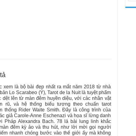
tả
 xem là bộ bài đẹp nhất ra mắt năm 2018 từ nhà
 bản Lo Scarabeo (Ý), Tarot de la Nuit là tuyệt phẩm
 dệt lên từ màn đêm huyền diệu, với các nhân vật
n rũ, và hệ thống biểu tượng theo chuẩn tarot
ền thống Rider Waite Smith. Đây là công trình của
tác giả Carole-Anne Eschenazi và họa sĩ lừng danh
i Pháp Alexandra Bach. 78 lá bài lung linh khắc
màn đêm kỳ ảo và thu hút, như lời mời gọi người
kiếm nhanh chóng bước vào thế giới ấy mà không