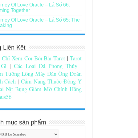
rney Of Love Oracle – Lá Số 66:
ing Together
rney Of Love Oracle – Lá Số 65: The
aking
g Liên Kết
 Chỉ Xem Coi Bói Bài Tarot
|
Tarot
 Gì
|
Các Loại Đá Phong Thủy
|
m Tướng Lông Mày Đàn Ông Đoán
nh Cách
|
Cẩm Nang Thuốc Đông Y
ai Nịt Bụng Giảm Mỡ Chính Hãng
nus56
h mục sản phẩm