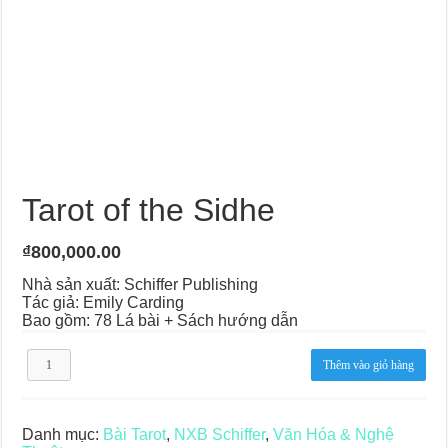
Tarot of the Sidhe
₫
800,000.00
Nhà sản xuất: Schiffer Publishing
Tác giả: Emily Carding
Bao gồm: 78 Lá bài + Sách hướng dẫn
Tarot
Thêm vào giỏ hàng
of
the
Sidhe
số
Danh mục:
Bài Tarot
,
NXB Schiffer
,
Văn Hóa & Nghệ
lượng