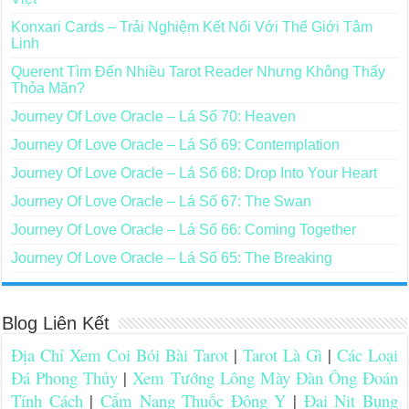
Konxari Cards – Trải Nghiệm Kết Nối Với Thế Giới Tâm
Linh
Querent Tìm Đến Nhiều Tarot Reader Nhưng Không Thấy
Thỏa Mãn?
Journey Of Love Oracle – Lá Số 70: Heaven
Journey Of Love Oracle – Lá Số 69: Contemplation
Journey Of Love Oracle – Lá Số 68: Drop Into Your Heart
Journey Of Love Oracle – Lá Số 67: The Swan
Journey Of Love Oracle – Lá Số 66: Coming Together
Journey Of Love Oracle – Lá Số 65: The Breaking
Blog Liên Kết
Địa Chỉ Xem Coi Bói Bài Tarot
|
Tarot Là Gì
|
Các Loại
Đá Phong Thủy
|
Xem Tướng Lông Mày Đàn Ông Đoán
Tính Cách
|
Cẩm Nang Thuốc Đông Y
|
Đai Nịt Bụng