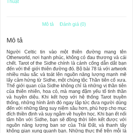
Thuật
Mô tả
Đánh giá (0)
Mô tả
Người Celtic tin vào một thiên đường mang tên
Otherworld, nơi hạnh phúc, không có đau thương và cái
chết. Tarot of the Sidhe chính là cánh cổng dẫn dắt bạn
đến với thế giới thiên đường đó. Bộ bài 78 lá với artwork
nhiều màu sắc và toát lên nguồn năng lượng mạnh mẽ
lấy cảm hứng từ Sidhe, một chủng tộc Thần tiên cổ xưa.
Thế giới quan của Sidhe không chỉ là những vị thần tiên
của thiên nhiên, hoa cỏ, mà mang đậm yếu tố tinh thần
và huyền diệu. Khi kết hợp với hệ thống Tarot truyền
thống, những hình ảnh đó ngay lập tức đưa người dùng
đến với những tầng suy niệm sâu hơn, phù hợp cho mục
đích thiền định và suy ngẫm về huyền học. Khi bạn ết nối
tâm hồn với Sidhe, bạn sẽ đồng thời liên kết được với
nguồn năng lượng ban sơ của Trái Đất, và thanh tẩy
không gian xung quanh bạn. Những thực thể trên mỗi lá