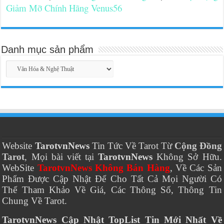
Giảm Mỡ Chính Hãng Venus56
Danh mục sản phẩm
Website
TarotvnNews
Tin Tức Về Tarot Từ
Cộng Đồng
Tarot
, Mọi bài viết tại
TarotvnNews
Không Sở Hữu.
WebSite
TarotvnNews Không Bán Hàng
, Về Các Sản
Phẩm Được Cập Nhật Để Cho Tất Cả Mọi Người Có
Thể Tham Khảo Về Giá, Các Thông Số, Thông Tin
Chung Về Tarot.
TarotvnNews Cập Nhật TopList Tin Mới Nhất Về