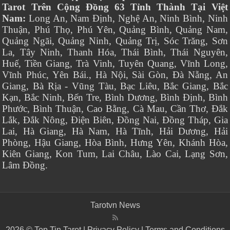
Tarot Trên Cộng Đồng 63 Tỉnh Thành Tại Việt
Nam:
Long An, Nam Định, Nghệ An, Ninh Bình, Ninh
Thuận, Phú Thọ, Phú Yên, Quảng Bình, Quảng Nam,
Quảng Ngãi, Quảng Ninh, Quảng Trị, Sóc Trăng, Sơn
La, Tây Ninh, Thanh Hóa, Thái Bình, Thái Nguyên,
Huế, Tiền Giang, Trà Vinh, Tuyên Quang, Vĩnh Long,
Vĩnh Phúc, Yên Bái., Hà Nội, Sài Gòn, Đà Nẵng, An
Giang, Bà Rịa - Vũng Tàu, Bạc Liêu, Bắc Giang, Bắc
Kạn, Bắc Ninh, Bến Tre, Bình Dương, Bình Định, Bình
Phước, Bình Thuận, Cao Bằng, Cà Mau, Cần Thơ, Đắk
Lắk, Đắk Nông, Điện Biên, Đồng Nai, Đồng Tháp, Gia
Lai, Hà Giang, Hà Nam, Hà Tĩnh, Hải Dương, Hải
Phòng, Hậu Giang, Hòa Bình, Hưng Yên, Khánh Hòa,
Kiên Giang, Kon Tum, Lai Châu, Lào Cai, Lạng Sơn,
Lâm Đồng.
Tarotvn News
2026 © Top Tin Tarot |
Privacy Policy
|
Terms and Conditions