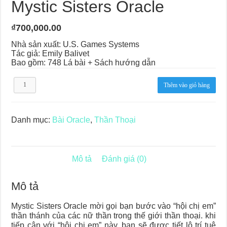
Mystic Sisters Oracle
₫
700,000.00
Nhà sản xuất: U.S. Games Systems
Tác giả: Emily Balivet
Bao gồm: 748 Lá bài + Sách hướng dẫn
Mystic
Thêm vào giỏ hàng
Sisters
Oracle
số
lượng
Danh mục:
Bài Oracle
,
Thần Thoại
Mô tả
Đánh giá (0)
Mô tả
Mystic Sisters Oracle mời gọi bạn bước vào “hội chị em”
thần thánh của các nữ thần trong thế giới thần thoại. khi
tiếp cận với “hội chị em” này, bạn sẽ được tiết lộ trí tuệ