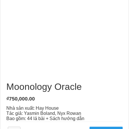
Moonology Oracle
₫
750,000.00
Nhà sản xuất: Hay House
Tác giả:
Yasmin Boland
,
Nyx Rowan
Bao gồm: 44 lá bài + Sách hướng dẫn
Moonology