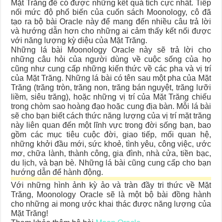
Mặt Trăng để có được những kết quả tích cực nhất. Tiếp
nối mức độ phổ biến của cuốn sách Moonology, cô đã
tạo ra bộ bài Oracle này để mang đến nhiều câu trả lời
và hướng dẫn hơn cho những ai cảm thấy kết nối được
với năng lượng kỳ diệu của Mặt Trăng.
Những lá bài Moonology Oracle này sẽ trả lời cho
những câu hỏi của người dùng về cuộc sống của họ
cũng như cung cấp những kiến thức về các pha và vị trí
của Mặt Trăng. Những lá bài có tên sau một pha của Mặt
Trăng (trăng tròn, trăng non, trăng bán nguyệt, trăng lưỡi
liềm, siêu trăng), hoặc những vị trí của Mặt Trăng chiếu
trong chòm sao hoàng đạo hoặc cung địa bàn. Mỗi lá bài
sẽ cho bạn biết cách thức năng lượng của vị trí mặt trăng
này liên quan đến một lĩnh vực trong đời sống bạn, bao
gồm các mục tiêu cuộc đời, giao tiếp, mối quan hệ,
những khởi đầu mới, sức khoẻ, tình yêu, công việc, ước
mơ, chữa lành, thành công, gia đình, nhà cửa, tiền bạc,
du lịch, và bạn bè. Những lá bài cũng cung cấp cho bạn
hướng dẫn để hành động.
Với những hình ảnh kỳ ảo và tràn đầy tri thức về Mặt
Trăng, Moonology Oracle sẽ là một bộ bài đồng hành
cho những ai mong ước khai thác được năng lượng của
Mặt Trăng!