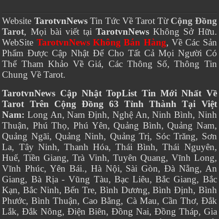
Website
TarotvnNews
Tin Tức Về Tarot Từ
Cộng Đồng
Tarot
, Mọi bài viết tại
TarotvnNews
Không Sở Hữu.
WebSite
TarotvnNews Không Bán Hàng
, Về Các Sản
Phẩm Được Cập Nhật Để Cho Tất Cả Mọi Người Có
Thể Tham Khảo Về Giá, Các Thông Số, Thông Tin
Chung Về Tarot.
TarotvnNews Cập Nhật TopList Tin Mới Nhất Về
Tarot Trên Cộng Đồng 63 Tỉnh Thành Tại Việt
Nam:
Long An, Nam Định, Nghệ An, Ninh Bình, Ninh
Thuận, Phú Thọ, Phú Yên, Quảng Bình, Quảng Nam,
Quảng Ngãi, Quảng Ninh, Quảng Trị, Sóc Trăng, Sơn
La, Tây Ninh, Thanh Hóa, Thái Bình, Thái Nguyên,
Huế, Tiền Giang, Trà Vinh, Tuyên Quang, Vĩnh Long,
Vĩnh Phúc, Yên Bái., Hà Nội, Sài Gòn, Đà Nẵng, An
Giang, Bà Rịa - Vũng Tàu, Bạc Liêu, Bắc Giang, Bắc
Kạn, Bắc Ninh, Bến Tre, Bình Dương, Bình Định, Bình
Phước, Bình Thuận, Cao Bằng, Cà Mau, Cần Thơ, Đắk
Lắk, Đắk Nông, Điện Biên, Đồng Nai, Đồng Tháp, Gia