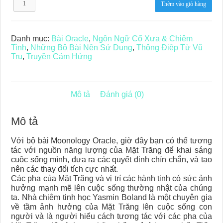
Thêm vào giỏ hàng
Oracle
số
lượng
Danh mục:
Bài Oracle
,
Ngôn Ngữ Cổ Xưa & Chiêm
Tinh
,
Những Bộ Bài Nên Sử Dụng
,
Thông Điệp Từ Vũ
Trụ
,
Truyền Cảm Hứng
Mô tả
Đánh giá (0)
Mô tả
Với bộ bài Moonology Oracle, giờ đây bạn có thể tương
tác với nguồn năng lượng của Mặt Trăng để khai sáng
cuộc sống mình, đưa ra các quyết định chín chắn, và tạo
nên các thay đổi tích cực nhất.
Các pha của Mặt Trăng và vị trí các hành tinh có sức ảnh
hưởng mạnh mẽ lên cuộc sống thường nhật của chúng
ta. Nhà chiêm tinh học Yasmin Boland là một chuyên gia
về tầm ảnh hưởng của Mặt Trăng lên cuộc sống con
người và là người hiểu cách tương tác với các pha của