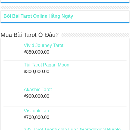
Các
tùy
chọn
Bói Bài Tarot Online Hằng Ngày
có
thể
được
Mua Bài Tarot Ở Đâu?
chọn
trên
Vivid Journey Tarot
trang
sản
₫
850,000.00
phẩm
Túi Tarot Pagan Moon
₫
300,000.00
Akashic Tarot
₫
900,000.00
Visconti Tarot
₫
700,000.00
333 Tarot Trionfi dela Luna (Paradoxical Purple