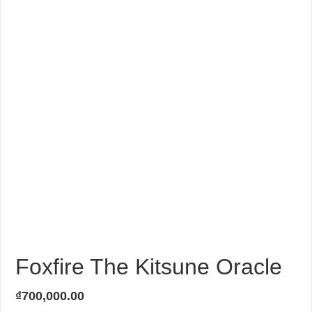
Journey Of Love Oracle – Lá Số 66: Coming Together
Journey Of Love Oracle – Lá Số 65: The Breaking
Foxfire The Kitsune Oracle
₫
700,000.00