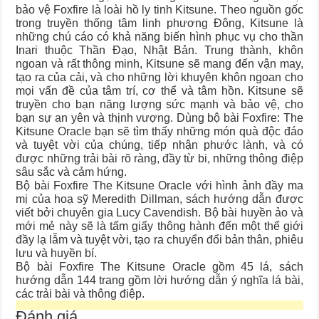
bảo vệ Foxfire là loài hồ ly tinh Kitsune. Theo nguồn gốc
trong truyền thống tâm linh phương Đông, Kitsune là
những chú cáo có khả năng biến hình phục vụ cho thần
Inari thuộc Thần Đạo, Nhật Bản. Trung thành, khôn
ngoan và rất thông minh, Kitsune sẽ mang đến vận may,
tạo ra của cải, và cho những lời khuyên khôn ngoan cho
mọi vấn đề của tâm trí, cơ thể và tâm hồn. Kitsune sẽ
truyền cho bạn năng lượng sức mạnh và bảo vệ, cho
bạn sự an yên và thịnh vượng. Dùng bộ bài Foxfire: The
Kitsune Oracle bạn sẽ tìm thấy những món quà độc đáo
và tuyệt vời của chúng, tiếp nhận phước lành, và có
được những trải bài rõ ràng, đầy từ bi, những thông điệp
sâu sắc và cảm hứng.
Bộ bài Foxfire The Kitsune Oracle với hình ảnh đầy ma
mị của hoạ sỹ Meredith Dillman, sách hướng dẫn được
viết bởi chuyên gia Lucy Cavendish. Bộ bài huyền ảo và
mới mẻ này sẽ là tấm giấy thông hành đến một thế giới
đầy lạ lẫm và tuyệt vời, tạo ra chuyển đổi bản thân, phiêu
lưu và huyền bí.
Bộ bài Foxfire The Kitsune Oracle gồm 45 lá, sách
hướng dẫn 144 trang gồm lời hướng dẫn ý nghĩa lá bài,
các trải bài và thông điệp.
Đánh giá