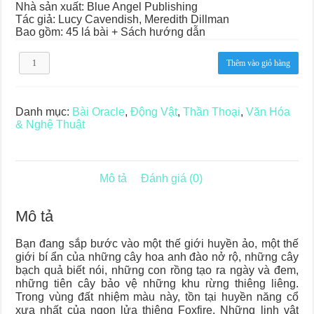
Nhà sản xuất: Blue Angel Publishing
Tác giả:
Lucy Cavendish, Meredith Dillman
Bao gồm: 45 lá bài + Sách hướng dẫn
Foxfire
Thêm vào giỏ hàng
The
Kitsune
Oracle
số
Danh mục:
Bài Oracle
,
Động Vật
,
Thần Thoại
,
Văn Hóa
lượng
& Nghệ Thuật
Mô tả
Đánh giá (0)
Mô tả
Bạn đang sắp bước vào một thế giới huyền ảo, một thế
giới bí ẩn của những cây hoa anh đào nở rộ, những cây
bạch quả biết nói, những con rồng tạo ra ngày và đem,
những tiên cây bảo vệ những khu rừng thiêng liêng.
Trong vùng đất nhiệm màu này, tồn tại huyền năng cổ
xưa nhất của ngọn lửa thiêng Foxfire. Những linh vật