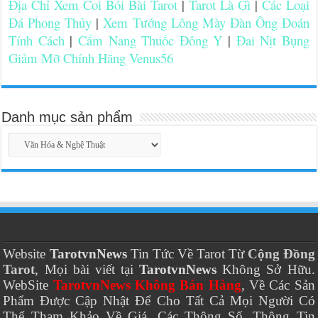
Địa Chỉ Xem Coi Bói Bài Tarot
|
Tarot Là Gì
|
Các Loại
Đá Phong Thủy
|
Xem Tướng Lông Mày Đàn Ông Đoán
Tính Cách
|
Cẩm Nang Thuốc Đông Y
|
Đai Nịt Bụng
Giảm Mỡ Chính Hãng Venus56
Danh mục sản phẩm
Website
TarotvnNews
Tin Tức Về Tarot Từ
Cộng Đồng
Tarot
, Mọi bài viết tại
TarotvnNews
Không Sở Hữu.
WebSite
TarotvnNews Không Bán Hàng
, Về Các Sản
Phẩm Được Cập Nhật Để Cho Tất Cả Mọi Người Có
Thể Tham Khảo Về Giá, Các Thông Số, Thông Tin