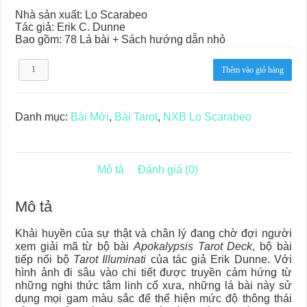
Nhà sản xuất: Lo Scarabeo
Tác giả: Erik C. Dunne
Bao gồm: 78 Lá bài + Sách hướng dẫn nhỏ
Apokalypsis
Thêm vào giỏ hàng
Tarot
Deck
số
lượng
Danh mục:
Bài Mới
,
Bài Tarot
,
NXB Lo Scarabeo
Mô tả
Đánh giá (0)
Mô tả
Khải huyền của sự thật và chân lý đang chờ đợi người
xem giải mã từ bộ bài
Apokalypsis Tarot Deck
, bộ bài
tiếp nối bộ
Tarot Illuminati
của tác giả Erik Dunne. Với
hình ảnh đi sâu vào chi tiết được truyền cảm hứng từ
những nghi thức tâm linh cổ xưa, những lá bài này sử
dụng mọi gam màu sắc để thể hiện mức độ thông thái