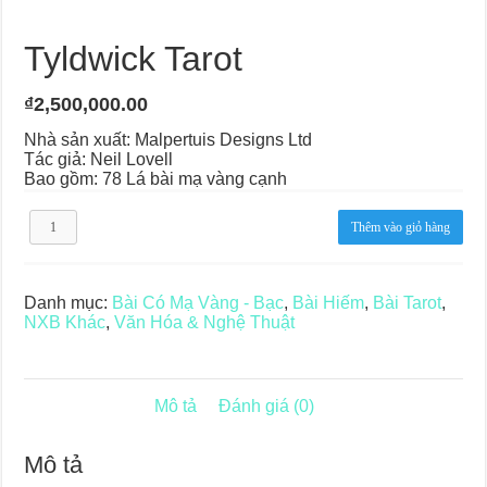
Journey Of Love Oracle – Lá Số 66: Coming Together
Journey Of Love Oracle – Lá Số 65: The Breaking
Tyldwick Tarot
₫
2,500,000.00
Nhà sản xuất: Malpertuis Designs Ltd
Tác giả: Neil Lovell
Bao gồm: 78 Lá bài mạ vàng cạnh
Tyldwick
Thêm vào giỏ hàng
Tarot
số
lượng
Danh mục:
Bài Có Mạ Vàng - Bạc
,
Bài Hiếm
,
Bài Tarot
,
NXB Khác
,
Văn Hóa & Nghệ Thuật
Mô tả
Đánh giá (0)
Mô tả