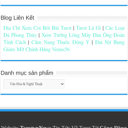
Blog Liên Kết
Địa Chỉ Xem Coi Bói Bài Tarot
|
Tarot Là Gì
|
Các Loại
Đá Phong Thủy
|
Xem Tướng Lông Mày Đàn Ông Đoán
Tính Cách
|
Cẩm Nang Thuốc Đông Y
|
Đai Nịt Bụng
Giảm Mỡ Chính Hãng Venus56
Danh mục sản phẩm
Website
TarotvnNews
Tin Tức Về Tarot Từ
Cộng Đồng