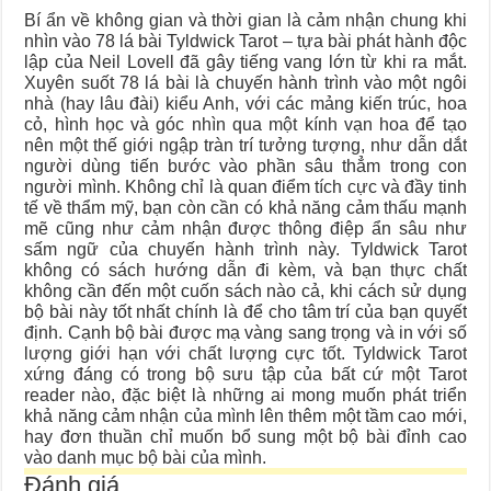
Bí ẩn về không gian và thời gian là cảm nhận chung khi
nhìn vào 78 lá bài Tyldwick Tarot – tựa bài phát hành độc
lập của Neil Lovell đã gây tiếng vang lớn từ khi ra mắt.
Xuyên suốt 78 lá bài là chuyến hành trình vào một ngôi
nhà (hay lâu đài) kiểu Anh, với các mảng kiến trúc, hoa
cỏ, hình học và góc nhìn qua một kính vạn hoa để tạo
nên một thế giới ngập tràn trí tưởng tượng, như dẫn dắt
người dùng tiến bước vào phần sâu thẳm trong con
người mình. Không chỉ là quan điểm tích cực và đầy tinh
tế về thẩm mỹ, bạn còn cần có khả năng cảm thấu mạnh
mẽ cũng như cảm nhận được thông điệp ẩn sâu như
sấm ngữ của chuyến hành trình này. Tyldwick Tarot
không có sách hướng dẫn đi kèm, và bạn thực chất
không cần đến một cuốn sách nào cả, khi cách sử dụng
bộ bài này tốt nhất chính là để cho tâm trí của bạn quyết
định. Cạnh bộ bài được mạ vàng sang trọng và in với số
lượng giới hạn với chất lượng cực tốt. Tyldwick Tarot
xứng đáng có trong bộ sưu tập của bất cứ một Tarot
reader nào, đặc biệt là những ai mong muốn phát triển
khả năng cảm nhận của mình lên thêm một tầm cao mới,
hay đơn thuần chỉ muốn bổ sung một bộ bài đỉnh cao
vào danh mục bộ bài của mình.
Đánh giá