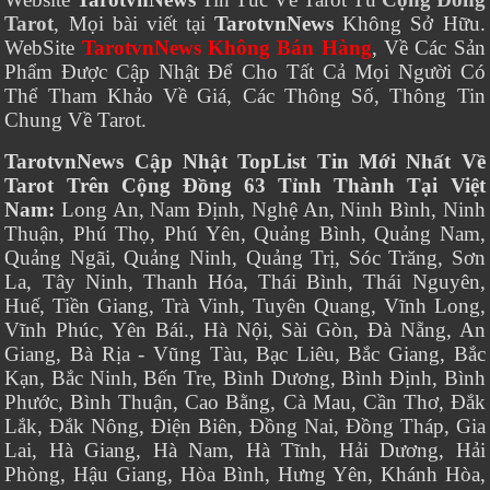
Tarot
, Mọi bài viết tại
TarotvnNews
Không Sở Hữu.
WebSite
TarotvnNews Không Bán Hàng
, Về Các Sản
Phẩm Được Cập Nhật Để Cho Tất Cả Mọi Người Có
Thể Tham Khảo Về Giá, Các Thông Số, Thông Tin
Chung Về Tarot.
TarotvnNews Cập Nhật TopList Tin Mới Nhất Về
Tarot Trên Cộng Đồng 63 Tỉnh Thành Tại Việt
Nam:
Long An, Nam Định, Nghệ An, Ninh Bình, Ninh
Thuận, Phú Thọ, Phú Yên, Quảng Bình, Quảng Nam,
Quảng Ngãi, Quảng Ninh, Quảng Trị, Sóc Trăng, Sơn
La, Tây Ninh, Thanh Hóa, Thái Bình, Thái Nguyên,
Huế, Tiền Giang, Trà Vinh, Tuyên Quang, Vĩnh Long,
Vĩnh Phúc, Yên Bái., Hà Nội, Sài Gòn, Đà Nẵng, An
Giang, Bà Rịa - Vũng Tàu, Bạc Liêu, Bắc Giang, Bắc
Kạn, Bắc Ninh, Bến Tre, Bình Dương, Bình Định, Bình
Phước, Bình Thuận, Cao Bằng, Cà Mau, Cần Thơ, Đắk
Lắk, Đắk Nông, Điện Biên, Đồng Nai, Đồng Tháp, Gia
Lai, Hà Giang, Hà Nam, Hà Tĩnh, Hải Dương, Hải
Phòng, Hậu Giang, Hòa Bình, Hưng Yên, Khánh Hòa,