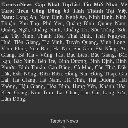
TarotvnNews Cập Nhật TopList Tin Mới Nhất Về
Tarot Trên Cộng Đồng 63 Tỉnh Thành Tại Việt
Nam:
Long An, Nam Định, Nghệ An, Ninh Bình, Ninh
Thuận, Phú Thọ, Phú Yên, Quảng Bình, Quảng Nam,
Quảng Ngãi, Quảng Ninh, Quảng Trị, Sóc Trăng, Sơn
La, Tây Ninh, Thanh Hóa, Thái Bình, Thái Nguyên,
Huế, Tiền Giang, Trà Vinh, Tuyên Quang, Vĩnh Long,
Vĩnh Phúc, Yên Bái., Hà Nội, Sài Gòn, Đà Nẵng, An
Giang, Bà Rịa - Vũng Tàu, Bạc Liêu, Bắc Giang, Bắc
Kạn, Bắc Ninh, Bến Tre, Bình Dương, Bình Định, Bình
Phước, Bình Thuận, Cao Bằng, Cà Mau, Cần Thơ, Đắk
Lắk, Đắk Nông, Điện Biên, Đồng Nai, Đồng Tháp, Gia
Lai, Hà Giang, Hà Nam, Hà Tĩnh, Hải Dương, Hải
Phòng, Hậu Giang, Hòa Bình, Hưng Yên, Khánh Hòa,
Kiên Giang, Kon Tum, Lai Châu, Lào Cai, Lạng Sơn,
Lâm Đồng.
Tarotvn News