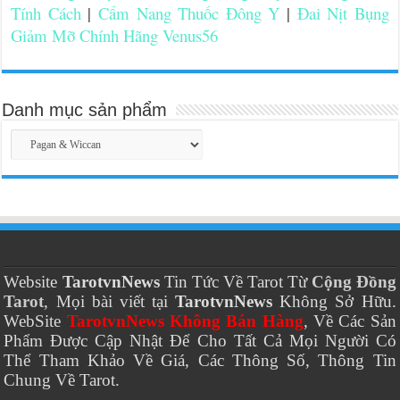
Tính Cách
|
Cẩm Nang Thuốc Đông Y
|
Đai Nịt Bụng
Giảm Mỡ Chính Hãng Venus56
Danh mục sản phẩm
Website
TarotvnNews
Tin Tức Về Tarot Từ
Cộng Đồng
Tarot
, Mọi bài viết tại
TarotvnNews
Không Sở Hữu.
WebSite
TarotvnNews Không Bán Hàng
, Về Các Sản
Phẩm Được Cập Nhật Để Cho Tất Cả Mọi Người Có
Thể Tham Khảo Về Giá, Các Thông Số, Thông Tin
Chung Về Tarot.