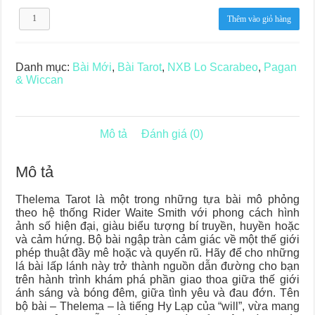
Thelema
Thêm vào giỏ hàng
Tarot
số
lượng
Danh mục:
Bài Mới
,
Bài Tarot
,
NXB Lo Scarabeo
,
Pagan
& Wiccan
Mô tả
Đánh giá (0)
Mô tả
Thelema Tarot là một trong những tựa bài mô phỏng
theo hệ thống Rider Waite Smith với phong cách hình
ảnh số hiện đại, giàu biểu tượng bí truyền, huyền hoặc
và cảm hứng. Bộ bài ngập tràn cảm giác về một thế giới
phép thuật đầy mê hoặc và quyến rũ. Hãy để cho những
lá bài lấp lánh này trở thành nguồn dẫn đường cho bạn
trên hành trình khám phá phần giao thoa giữa thế giới
ánh sáng và bóng đêm, giữa tình yêu và đau đớn. Tên
bộ bài – Thelema – là tiếng Hy Lạp của “will”, vừa mang