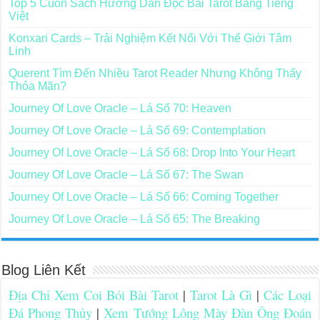
Top 5 Cuốn Sách Hướng Dẫn Đọc Bài Tarot Bằng Tiếng
Việt
Konxari Cards – Trải Nghiệm Kết Nối Với Thế Giới Tâm
Linh
Querent Tìm Đến Nhiều Tarot Reader Nhưng Không Thấy
Thỏa Mãn?
Journey Of Love Oracle – Lá Số 70: Heaven
Journey Of Love Oracle – Lá Số 69: Contemplation
Journey Of Love Oracle – Lá Số 68: Drop Into Your Heart
Journey Of Love Oracle – Lá Số 67: The Swan
Journey Of Love Oracle – Lá Số 66: Coming Together
Journey Of Love Oracle – Lá Số 65: The Breaking
Blog Liên Kết
Địa Chỉ Xem Coi Bói Bài Tarot
|
Tarot Là Gì
|
Các Loại
Đá Phong Thủy
|
Xem Tướng Lông Mày Đàn Ông Đoán