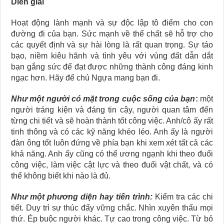
Diễn giải
Hoạt động lành mạnh và sự độc lập tô điểm cho con
đường đi của bạn. Sức mạnh về thể chất sẽ hỗ trợ cho
các quyết định và sự hài lòng là rất quan trọng. Sự táo
bạo, niềm kiêu hãnh và tình yêu với vùng đất dẫn dắt
bạn gắng sức để đạt được những thành công đáng kinh
ngạc hơn. Hãy để chú Ngựa mang bạn đi.
Như một người có mặt trong cuộc sống của bạn
:
một
người tráng kiện và đáng tin cậy, người quan tâm đến
từng chi tiết và sẽ hoàn thành tốt công việc. Anh/cô ấy rất
tinh thông và có các kỹ năng khéo léo. Anh ấy là người
đàn ông tốt luôn đứng về phía bạn khi xem xét tất cả các
khả năng. Anh ấy cũng có thể ương ngạnh khi theo đuổi
công việc, làm việc cật lực và theo đuổi vật chất, và có
thể không biết khi nào là đủ.
Như một phương diện hay tiến trình:
Kiểm tra các chi
tiết. Duy trì sự thúc đẩy vững chắc. Nhìn xuyên thấu mọi
thứ. Ép buộc người khác. Tự cao trong công việc. Từ bỏ