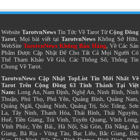
Website
TarotvnNews
Tin Tức Về Tarot Từ
Cộng Đồng
Tarot
, Mọi bài viết tại
TarotvnNews
Không Sở Hữu.
WebSite
TarotvnNews Không Bán Hàng
, Về Các Sản
Phẩm Được Cập Nhật Để Cho Tất Cả Mọi Người Có
Thể Tham Khảo Về Giá, Các Thông Số, Thông Tin
Chung Về Tarot.
TarotvnNews Cập Nhật TopList Tin Mới Nhất Về
Tarot Trên Cộng Đồng 63 Tỉnh Thành Tại Việt
Nam:
Long An, Nam Định, Nghệ An, Ninh Bình, Ninh
Thuận, Phú Thọ, Phú Yên, Quảng Bình, Quảng Nam,
Quảng Ngãi, Quảng Ninh, Quảng Trị, Sóc Trăng, Sơn
La, Tây Ninh, Thanh Hóa, Thái Bình, Thái Nguyên,
Huế, Tiền Giang, Trà Vinh, Tuyên Quang, Vĩnh Long,
Vĩnh Phúc, Yên Bái., Hà Nội, Sài Gòn, Đà Nẵng, An
Giang, Bà Rịa - Vũng Tàu, Bạc Liêu, Bắc Giang, Bắc