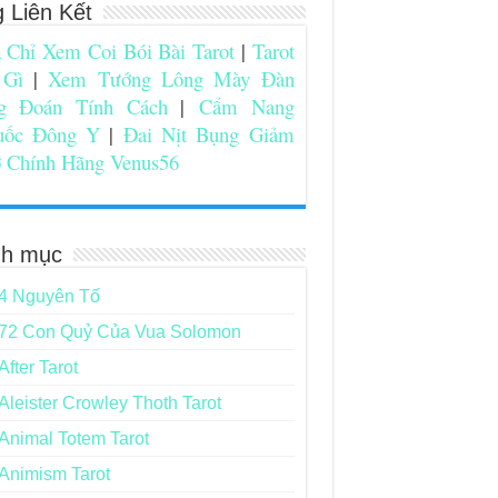
g Liên Kết
 Chỉ Xem Coi Bói Bài Tarot
|
Tarot
 Gì
|
Xem Tướng Lông Mày Đàn
g Đoán Tính Cách
|
Cẩm Nang
uốc Đông Y
|
Đai Nịt Bụng Giảm
 Chính Hãng Venus56
h mục
4 Nguyên Tố
72 Con Quỷ Của Vua Solomon
After Tarot
Aleister Crowley Thoth Tarot
Animal Totem Tarot
Animism Tarot