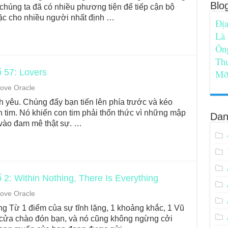
Blo
 chúng ta đã có nhiều phương tiện để tiếp cận bộ
Mặc cho nhiều người nhất định …
Địa
Là
Ôn
Th
 57: Lovers
Mỡ
ove Oracle
nh yêu. Chúng đẩy bạn tiến lên phía trước và kéo
 tim. Nó khiến con tim phải thổn thức vì những mập
Dan
vào đam mê thật sự. …
2: Within Nothing, There Is Everything
ove Oracle
ing Từ 1 điểm của sự tĩnh lặng, 1 khoảng khắc, 1 Vũ
 cửa chào đón bạn, và nó cũng không ngừng cởi