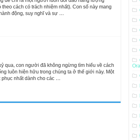
 để chỉ ra một người luôn dồi dào năng lượng
 theo cách có trách nhiệm nhất). Con số này mang
g hành động, suy nghĩ và sự …
kỷ qua, con người đã không ngừng tìm hiểu về cách
Ora
g luôn hiện hữu trong chúng ta ở thế giới này. Một
t phục nhất dành cho các …