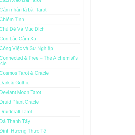
Cách Xào Bài Tarot
Cảm nhận lá bài Tarot
Chiêm Tinh
Chủ Đề Và Mục Đích
Con Lắc Cảm Xạ
Công Việc và Sự Nghiệp
Connected & Free – The Alchemist’s
cle
Cosmos Tarot & Oracle
Dark & Gothic
Deviant Moon Tarot
Druid Plant Oracle
Druidcraft Tarot
Đá Thanh Tẩy
Định Hướng Thực Tế