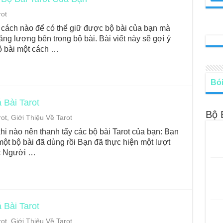
ot
le – Lá Số 68: Drop Into Your Heart
 cách nào để có thể giữ được bộ bài của bạn mà
cle – Lá Số 67: The Swan
 lượng bên trong bộ bài. Bài viết này sẽ gợi ý
ộ bài một cách …
le – Lá Số 66: Coming Together
le – Lá Số 65: The Breaking
Bói
Bài Tarot
Bộ 
ot
,
Giới Thiệu Về Tarot
hi nào nên thanh tẩy các bộ bài Tarot của bạn: Bạn
ột bộ bài đã dùng rồi Bạn đã thực hiện một lượt
ức Người …
Bài Tarot
ot
,
Giới Thiệu Về Tarot