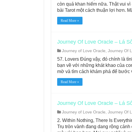
còn quá khan hiếm nữa. Thật vui vì
bài Tarot một cách thuận lợi hơn. 
Read More »
Journey Of Love Oracle – Lá Số
Journey of Love Oracle
,
Journey Of L
57. Lovers Đúng vậy, đó chính là tì
bạn về với những khát khao của con
mờ và tìm cách khám phá để bước 
Read More »
Journey Of Love Oracle – Lá Số 
Journey of Love Oracle
,
Journey Of L
2. Within Nothing, There Is Everyth
Trụ tròn vành đang dang rộng cánh