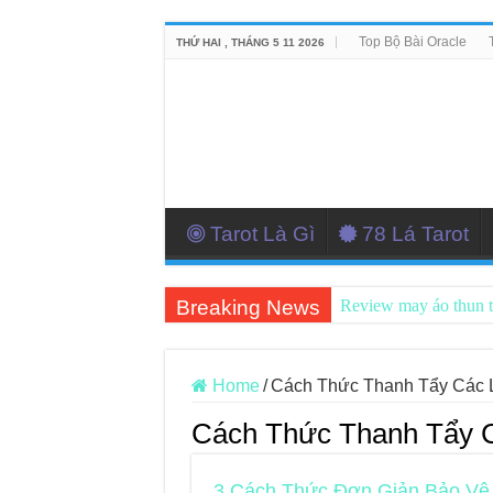
Top Bộ Bài Oracle
THỨ HAI , THÁNG 5 11 2026
Tarot Là Gì
78 Lá Tarot
Breaking News
Review may áo thun 
Top 5 Cuốn Sách Hướ
Konxari Cards – Trả
Home
/
Cách Thức Thanh Tẩy Các L
Querent Tìm Đến Nh
Cách Thức Thanh Tẩy C
Journey Of Love Orac
3 Cách Thức Đơn Giản Bảo Vệ 
Journey Of Love Orac