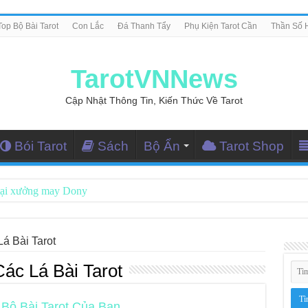
Top Bộ Bài Tarot
Con Lắc
Đá Thanh Tẩy
Phụ Kiện Tarot Cần
Thần Số 
TarotVNNews
Cập Nhật Thông Tin, Kiến Thức Về Tarot
Bói Tarot
Sách
Bộ Ẩn
Tarot Shop
tại xưởng may Dony
ng Dẫn Đọc Bài Tarot Bằng Tiếng Việt
i Nghiệm Kết Nối Với Thế Giới Tâm Linh
á Bài Tarot
iều Tarot Reader Nhưng Không Thấy Thỏa Mãn?
ác Lá Bài Tarot
le – Lá Số 70: Heaven
Bộ Bài Tarot Của Bạn
le – Lá Số 69: Contemplation