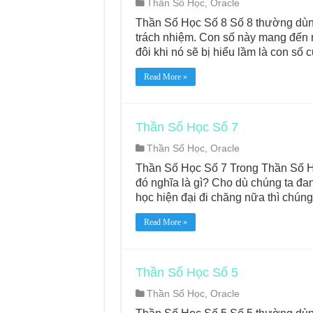
Thần Số Học
,
Oracle
Thần Số Học Số 8 Số 8 thường dùng
trách nhiệm. Con số này mang đến 
đôi khi nó sẽ bị hiểu lầm là con số 
Read More »
Thần Số Học Số 7
Thần Số Học
,
Oracle
Thần Số Học Số 7 Trong Thần Số Họ
đó nghĩa là gì? Cho dù chúng ta đan
học hiện đại đi chăng nữa thì chún
Read More »
Thần Số Học Số 5
Thần Số Học
,
Oracle