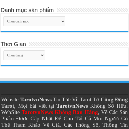
Danh mục sản phẩm
Thời Gian
Thời
Gian
Website
TarotvnNews
Tin Tức Về Tarot Từ
Cộng Đồng
Tarot
, Mọi bài viết tại
TarotvnNews
Không Sở Hữu.
WebSite
TarotvnNews Không Bán Hàng
, Về Các Sản
Phẩm Được Cập Nhật Để Cho Tất Cả Mọi Người Có
Thể Tham Khảo Về Giá, Các Thông Số, Thông Tin