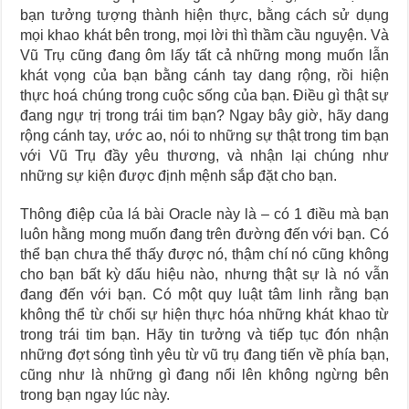
bạn tưởng tượng thành hiện thực, bằng cách sử dụng
mọi khao khát bên trong, mọi lời thì thầm cầu nguyện. Và
Vũ Trụ cũng đang ôm lấy tất cả những mong muốn lẫn
khát vọng của bạn bằng cánh tay dang rộng, rồi hiện
thực hoá chúng trong cuộc sống của bạn. Điều gì thật sự
đang ngự trị trong trái tim bạn? Ngay bây giờ, hãy dang
rộng cánh tay, ước ao, nói to những sự thật trong tim bạn
với Vũ Trụ đầy yêu thương, và nhận lại chúng như
những sự kiện được định mệnh sắp đặt cho bạn.
Thông điệp của lá bài Oracle này là – có 1 điều mà bạn
luôn hằng mong muốn đang trên đường đến với bạn. Có
thể bạn chưa thể thấy được nó, thậm chí nó cũng không
cho bạn bất kỳ dấu hiệu nào, nhưng thật sự là nó vẫn
đang đến với bạn. Có một quy luật tâm linh rằng bạn
không thể từ chối sự hiện thực hóa những khát khao từ
trong trái tim bạn. Hãy tin tưởng và tiếp tục đón nhận
những đợt sóng tình yêu từ vũ trụ đang tiến về phía bạn,
cũng như là những gì đang nổi lên không ngừng bên
trong bạn ngay lúc này.