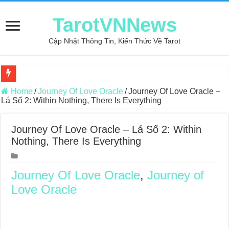
TarotVNNews
Cập Nhật Thông Tin, Kiến Thức Về Tarot
Review may áo thun tại xưởng may Dony
Home
/
Journey Of Love Oracle
/
Journey Of Love Oracle –
Lá Số 2: Within Nothing, There Is Everything
Top 5 Cuốn Sách Hướng Dẫn Đọc Bài Tarot Bằng Tiếng Việt
Konxari Cards – Trải Nghiệm Kết Nối Với Thế Giới Tâm Linh
Journey Of Love Oracle – Lá Số 2: Within
Nothing, There Is Everything
Querent Tìm Đến Nhiều Tarot Reader Nhưng Không Thấy Thỏa Mã
Journey Of Love Oracle – Lá Số 70: Heaven
Journey Of Love Oracle
,
Journey of
Journey Of Love Oracle – Lá Số 69: Contemplation
Love Oracle
Journey Of Love Oracle – Lá Số 68: Drop Into Your Heart
Journey Of Love Oracle – Lá Số 67: The Swan