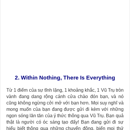
Journey Of Love Oracle – Lá Số 66: Coming Together
Journey Of Love Oracle – Lá Số 65: The Breaking
2. Within Nothing, T
here Is Everything
Từ 1 điểm của sự tĩnh lặng, 1 khoảng khắc, 1 Vũ Trụ tròn
vành đang dang rộng cánh cửa chào đón bạn, và nó
cũng không ngừng cởi mở với bạn hơn. Mọi suy nghĩ và
mong muốn của bạn đang được gửi đi kèm với những
ngọn sóng lăn tăn của ý thức thông qua Vũ Trụ. Bạn quả
thật là người có óc sáng tạo đấy! Bạn đang gửi đi sự
hiểu biết thông qua những chuyển động, biến mọi thứ