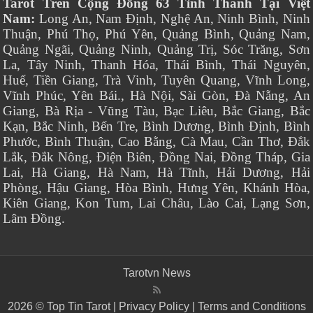
Tarot Trên Cộng Đồng 63 Tỉnh Thành Tại Việt
Nam:
Long An, Nam Định, Nghệ An, Ninh Bình, Ninh
Thuận, Phú Thọ, Phú Yên, Quảng Bình, Quảng Nam,
Quảng Ngãi, Quảng Ninh, Quảng Trị, Sóc Trăng, Sơn
La, Tây Ninh, Thanh Hóa, Thái Bình, Thái Nguyên,
Huế, Tiền Giang, Trà Vinh, Tuyên Quang, Vĩnh Long,
Vĩnh Phúc, Yên Bái., Hà Nội, Sài Gòn, Đà Nẵng, An
Giang, Bà Rịa - Vũng Tàu, Bạc Liêu, Bắc Giang, Bắc
Kạn, Bắc Ninh, Bến Tre, Bình Dương, Bình Định, Bình
Phước, Bình Thuận, Cao Bằng, Cà Mau, Cần Thơ, Đắk
Lắk, Đắk Nông, Điện Biên, Đồng Nai, Đồng Tháp, Gia
Lai, Hà Giang, Hà Nam, Hà Tĩnh, Hải Dương, Hải
Phòng, Hậu Giang, Hòa Bình, Hưng Yên, Khánh Hòa,
Kiên Giang, Kon Tum, Lai Châu, Lào Cai, Lạng Sơn,
Lâm Đồng.
Tarotvn News
2026 © Top Tin Tarot |
Privacy Policy
|
Terms and Conditions