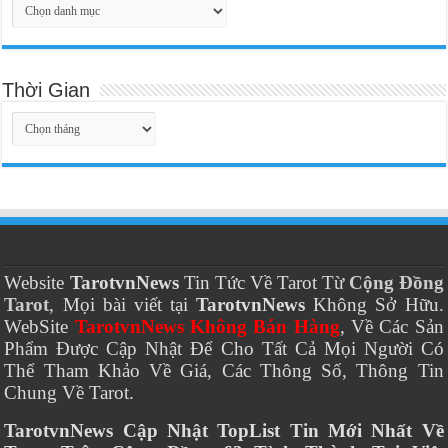
Thời Gian
Thời
Gian
Website
TarotvnNews
Tin Tức Về Tarot Từ
Cộng Đồng
Tarot
, Mọi bài viết tại
TarotvnNews
Không Sở Hữu.
WebSite
TarotvnNews Không Bán Hàng
, Về Các Sản
Phẩm Được Cập Nhật Để Cho Tất Cả Mọi Người Có
Thể Tham Khảo Về Giá, Các Thông Số, Thông Tin
Chung Về Tarot.
TarotvnNews Cập Nhật TopList Tin Mới Nhất Về