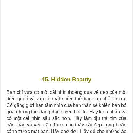
Journey Of Love Oracle – Lá Số 66: Coming Together
Journey Of Love Oracle – Lá Số 65: The Breaking
45. Hidden Beauty
Bạn chỉ vừa có một cái nhìn thoáng qua vẻ đẹp của một
điều gì đó và vẫn còn rất nhiều thứ bạn cần phải tìm ra.
Cố gắng giới hạn tầm nhìn của bản thân sẽ khiến bạn bỏ
qua những thứ đang dần được bộc lộ. Hãy kiên nhẫn và
có một cái nhìn sâu sắc hơn. Hãy làm dịu trái tim của
bản thân và yêu cầu được cho thấy cái đẹp trong hoàn
cảnh trước mắt bạn. Hãy chờ đợi. Hãy để cho những ảo