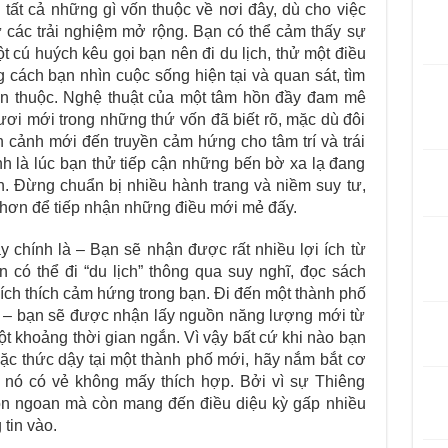
 tất cả những gì vốn thuộc về nơi đây, dù cho việc
ừ các trải nghiệm mở rộng. Bạn có thể cảm thấy sự
 cú huých kêu gọi bạn nên đi du lịch, thử một điều
g cách bạn nhìn cuộc sống hiện tại và quan sát, tìm
uen thuộc. Nghệ thuật của một tâm hồn đầy đam mê
tươi mới trong những thứ vốn đã biết rõ, mặc dù đôi
n cảnh mới đến truyền cảm hứng cho tâm trí và trái
h là lúc bạn thử tiếp cận những bến bờ xa lạ đang
n. Đừng chuẩn bị nhiều hành trang và niềm suy tư,
 hơn để tiếp nhận những điều mới mẻ đấy.
y chính là – Bạn sẽ nhận được rất nhiều lợi ích từ
 có thể đi “du lịch” thông qua suy nghĩ, đọc sách
ích thích cảm hứng trong bạn. Đi đến một thành phố
i – bạn sẽ được nhận lấy nguồn năng lượng mới từ
một khoảng thời gian ngắn. Vì vậy bất cứ khi nào bạn
ặc thức dậy tại một thành phố mới, hãy nắm bắt cơ
y nó có vẻ không mấy thích hợp. Bởi vì sự Thiêng
hôn ngoan mà còn mang đến điều diệu kỳ gấp nhiều
 tin vào.