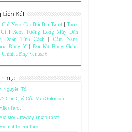
g Liên Kết
 Chỉ Xem Coi Bói Bài Tarot
|
Tarot
 Gì
|
Xem Tướng Lông Mày Đàn
g Đoán Tính Cách
|
Cẩm Nang
uốc Đông Y
|
Đai Nịt Bụng Giảm
 Chính Hãng Venus56
h mục
4 Nguyên Tố
72 Con Quỷ Của Vua Solomon
After Tarot
Aleister Crowley Thoth Tarot
Animal Totem Tarot