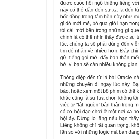
được cuộc hội ngộ thiêng liêng với
này có thể dẫn đến sự xa lạ đến t
bốc đồng trong tâm hồn này như một
gì đó mới mẻ, bỏ qua giới hạn tron
tòi cái mới bên trong những gì q
chính là có thể nhìn thấy được sự 
lúc, chúng ta sẽ phải dùng đến viễ
tim để nhận về nhiều hơn. Đây chín
gửi tiếng gọi mời đấy bạn thân mế
bởi vì bạn sẽ cần nhiều không gian
Thông điệp đến từ lá bài Oracle nà
những chuyến đi ngay lúc này. Bạn
báo, hoặc xem một bộ phim có thể k
khác cũng là sự lựa chọn không tồ
việc tự “tắt nguồn” bản thân trong 
có cơ hội dạo chơi ở một nơi xa ho
hội ấy. Đừng lo lắng nếu bạn thấ
Liêng không chỉ rất quan trọng, k
lần so với những logic mà bạn đang