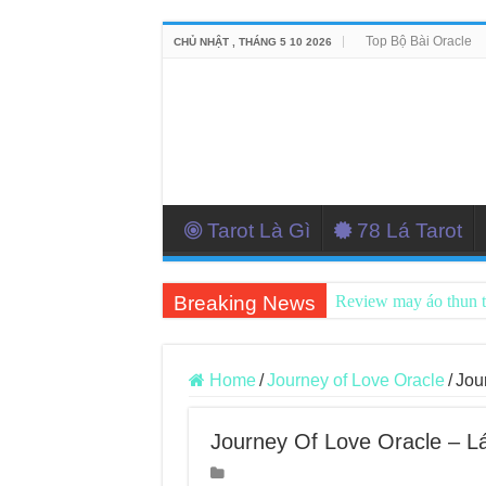
Top Bộ Bài Oracle
CHỦ NHẬT , THÁNG 5 10 2026
Tarot Là Gì
78 Lá Tarot
Breaking News
Review may áo thun 
Top 5 Cuốn Sách Hướ
Konxari Cards – Trả
Home
/
Journey of Love Oracle
/
Jou
Querent Tìm Đến Nh
Journey Of Love Oracle – Lá
Journey Of Love Orac
Journey Of Love Orac