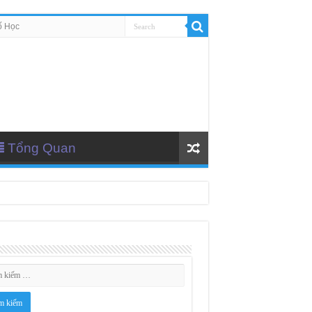
ố Học
Tổng Quan