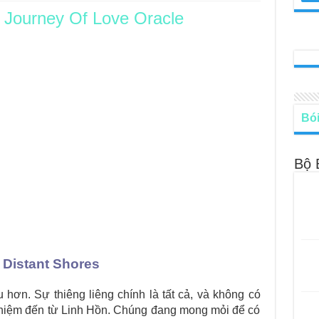
,
Journey Of Love Oracle
le – Lá Số 68: Drop Into Your Heart
cle – Lá Số 67: The Swan
le – Lá Số 66: Coming Together
le – Lá Số 65: The Breaking
Bói
Bộ 
 Distant Shores
hơn. Sự thiêng liêng chính là tất cả, và không có
ghiệm đến từ Linh Hồn. Chúng đang mong mỏi để có