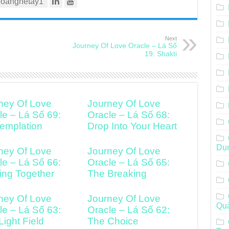
oanghetay1
Next
Journey Of Love Oracle – Lá Số
19: Shakti
ney Of Love
Journey Of Love
le – Lá Số 69:
Oracle – Lá Số 68:
emplation
Drop Into Your Heart
Dụ
ney Of Love
Journey Of Love
le – Lá Số 66:
Oracle – Lá Số 65:
ng Together
The Breaking
ney Of Love
Journey Of Love
Qu
le – Lá Số 63:
Oracle – Lá Số 62:
Light Field
The Choice