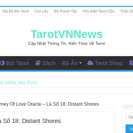
Top Bộ Bài Tarot
Con Lắc
Đá Thanh Tẩy
Phụ Kiện Tarot Cần
Thần S
TarotVNNews
Cập Nhật Thông Tin, Kiến Thức Về Tarot
Bói Tarot
Sách
Bộ Ẩn
Tarot Shop
tại xưởng may Dony
ng Dẫn Đọc Bài Tarot Bằng Tiếng Việt
i Nghiệm Kết Nối Với Thế Giới Tâm Linh
rney Of Love Oracle – Lá Số 18: Distant Shores
iều Tarot Reader Nhưng Không Thấy Thỏa Mãn?
 Số 18: Distant Shores
le – Lá Số 70: Heaven
le – Lá Số 69: Contemplation