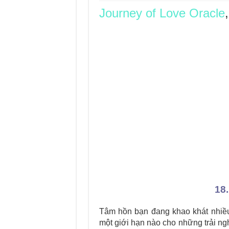
Journey of Love Oracle
Journey Of Love Orac
Journey Of Love Ora
Journey Of Love Orac
Journey Of Love Orac
18.
Tâm hồn bạn đang khao khát nhiều 
một giới hạn nào cho những trải n