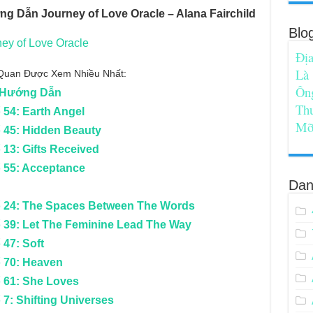
g Dẫn Journey of Love Oracle – Alana Fairchild
Blo
ney of Love Oracle
Địa
Là
n Quan Được Xem Nhiều Nhất:
Ôn
h Hướng Dẫn
Th
 54: Earth Angel
Mỡ
ố 45: Hidden Beauty
 13: Gifts Received
ố 55: Acceptance
Dan
ố 24: The Spaces Between The Words
ố 39: Let The Feminine Lead The Way
 47: Soft
ố 70: Heaven
ố 61: She Loves
 7: Shifting Universes