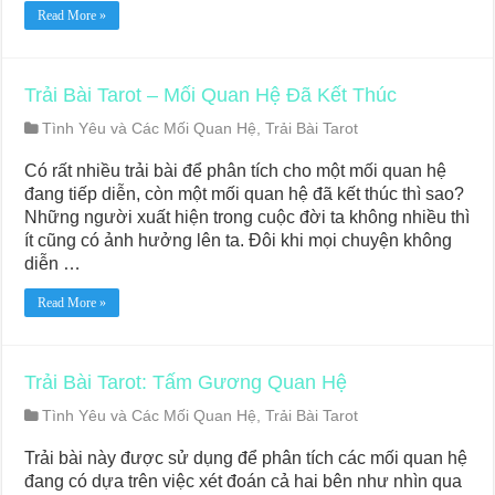
Journey Of Love Oracle – Lá Số 66: Coming Together
Read More »
Journey Of Love Oracle – Lá Số 65: The Breaking
Trải Bài Tarot – Mối Quan Hệ Đã Kết Thúc
Tình Yêu và Các Mối Quan Hệ
,
Trải Bài Tarot
Có rất nhiều trải bài để phân tích cho một mối quan hệ
đang tiếp diễn, còn một mối quan hệ đã kết thúc thì sao?
Những người xuất hiện trong cuộc đời ta không nhiều thì
ít cũng có ảnh hưởng lên ta. Đôi khi mọi chuyện không
diễn …
Read More »
Trải Bài Tarot: Tấm Gương Quan Hệ
Tình Yêu và Các Mối Quan Hệ
,
Trải Bài Tarot
Trải bài này được sử dụng để phân tích các mối quan hệ
đang có dựa trên việc xét đoán cả hai bên như nhìn qua