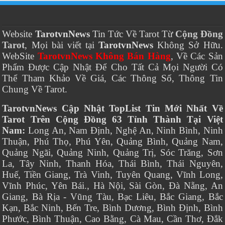
Website
TarotvnNews
Tin Tức Về Tarot Từ
Cộng Đồng
Tarot
, Mọi bài viết tại
TarotvnNews
Không Sở Hữu.
WebSite
TarotvnNews Không Bán Hàng
, Về Các Sản
Phẩm Được Cập Nhật Để Cho Tất Cả Mọi Người Có
Thể Tham Khảo Về Giá, Các Thông Số, Thông Tin
Chung Về Tarot.
TarotvnNews Cập Nhật TopList Tin Mới Nhất Về
Tarot Trên Cộng Đồng 63 Tỉnh Thành Tại Việt
Nam:
Long An, Nam Định, Nghệ An, Ninh Bình, Ninh
Thuận, Phú Thọ, Phú Yên, Quảng Bình, Quảng Nam,
Quảng Ngãi, Quảng Ninh, Quảng Trị, Sóc Trăng, Sơn
La, Tây Ninh, Thanh Hóa, Thái Bình, Thái Nguyên,
Huế, Tiền Giang, Trà Vinh, Tuyên Quang, Vĩnh Long,
Vĩnh Phúc, Yên Bái., Hà Nội, Sài Gòn, Đà Nẵng, An
Giang, Bà Rịa - Vũng Tàu, Bạc Liêu, Bắc Giang, Bắc
Kạn, Bắc Ninh, Bến Tre, Bình Dương, Bình Định, Bình
Phước, Bình Thuận, Cao Bằng, Cà Mau, Cần Thơ, Đắk