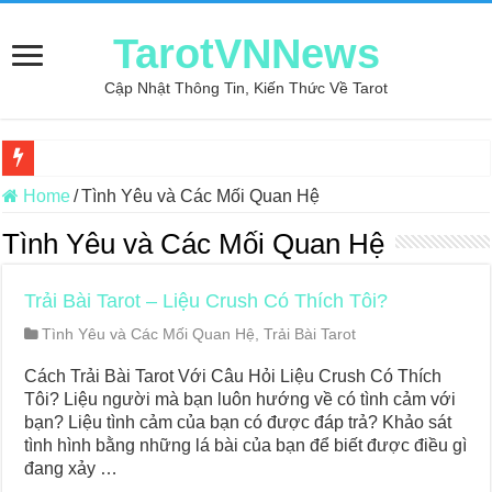
TarotVNNews
Cập Nhật Thông Tin, Kiến Thức Về Tarot
Review may áo thun tại xưởng may Dony
Home
/
Tình Yêu và Các Mối Quan Hệ
Top 5 Cuốn Sách Hướng Dẫn Đọc Bài Tarot Bằng Tiếng Việt
Tình Yêu và Các Mối Quan Hệ
Konxari Cards – Trải Nghiệm Kết Nối Với Thế Giới Tâm Linh
Trải Bài Tarot – Liệu Crush Có Thích Tôi?
Querent Tìm Đến Nhiều Tarot Reader Nhưng Không Thấy Thỏa Mã
Tình Yêu và Các Mối Quan Hệ
,
Trải Bài Tarot
Journey Of Love Oracle – Lá Số 70: Heaven
Cách Trải Bài Tarot Với Câu Hỏi Liệu Crush Có Thích
Journey Of Love Oracle – Lá Số 69: Contemplation
Tôi? Liệu người mà bạn luôn hướng về có tình cảm với
Journey Of Love Oracle – Lá Số 68: Drop Into Your Heart
bạn? Liệu tình cảm của bạn có được đáp trả? Khảo sát
tình hình bằng những lá bài của bạn để biết được điều gì
Journey Of Love Oracle – Lá Số 67: The Swan
đang xảy …