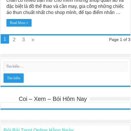
chắn có nhiều bạn mở cho mình những shop quần áo và
đặc biệt là đồ thể thao và cần may, gia công những chiếc
áo thun chuất nhất cho shop mình, để tạo điểm nhấn …
Read More »
1
2
3
»
Page 1 of 3
Coi – Xem – Bói Hôm Nay
Bói Bài Tarot Online Hằng Ngày