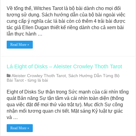
Về tổng thể, Witches Tarot là bộ bài dành cho mọi đối
tượng sử dụng. Sách hướng dẫn của bộ bài ngoài việc
cung cấp ý nghĩa các lá bài còn có thêm 4 trải bài được
tác giả Ellen Dugan thiết kế riêng dành cho cả xem bài
lẫn thực hành …
Read More »
Lá Eight of Disks – Aleister Crowley Thoth Tarot
Aleister Crowley Thoth Tarot
,
Sách Hướng Dẫn Từng Bộ
Bài Tarot - từng lá bài
Eight of Disks Sự thận trọng Sức mạnh của cái nhìn tổng
quát Bản năng Sự tận tâm và cái nhìn toàn diện (thông
qua việc đặt để mọi thứ vào trật tự). Mục đích Sự công
nhận mối tương quan chi tiết. Mặt sáng Kỷ luật tự giác
và …
Read More »