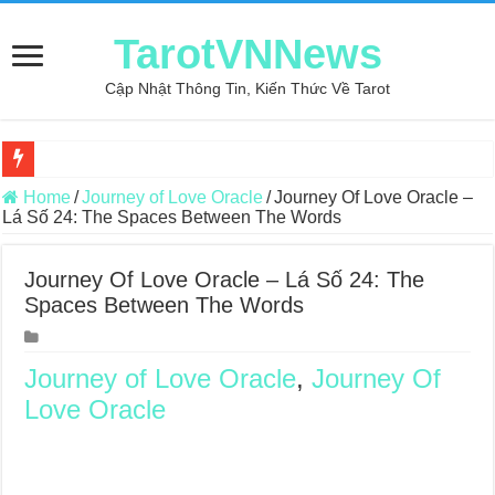
TarotVNNews
Cập Nhật Thông Tin, Kiến Thức Về Tarot
Review may áo thun tại xưởng may Dony
Home
/
Journey of Love Oracle
/
Journey Of Love Oracle –
Lá Số 24: The Spaces Between The Words
Top 5 Cuốn Sách Hướng Dẫn Đọc Bài Tarot Bằng Tiếng Việt
Konxari Cards – Trải Nghiệm Kết Nối Với Thế Giới Tâm Linh
Journey Of Love Oracle – Lá Số 24: The
Spaces Between The Words
Querent Tìm Đến Nhiều Tarot Reader Nhưng Không Thấy Thỏa Mã
Journey Of Love Oracle – Lá Số 70: Heaven
Journey of Love Oracle
,
Journey Of
Journey Of Love Oracle – Lá Số 69: Contemplation
Love Oracle
Journey Of Love Oracle – Lá Số 68: Drop Into Your Heart
Journey Of Love Oracle – Lá Số 67: The Swan