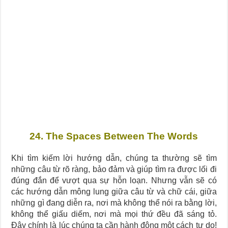
Journey Of Love Oracle – Lá Số 66: Coming Together
Journey Of Love Oracle – Lá Số 65: The Breaking
24. The Spaces Between The Words
Khi tìm kiếm lời hướng dẫn, chúng ta thường sẽ tìm
những câu từ rõ ràng, bảo đảm và giúp tìm ra được lối đi
đúng đắn để vượt qua sự hỗn loạn. Nhưng vẫn sẽ có
các hướng dẫn mông lung giữa câu từ và chữ cái, giữa
những gì đang diễn ra, nơi mà không thể nói ra bằng lời,
không thể giấu diếm, nơi mà mọi thứ đều đã sáng tỏ.
Đây chính là lúc chúng ta cần hành động một cách tự do!