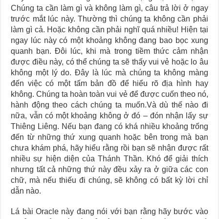
Chúng ta cần làm gì và không làm gì, câu trả lời ở ngay
trước mắt lúc này. Thường thì chúng ta không cần phải
làm gì cả. Hoặc không cần phải nghĩ quá nhiều! Hiện tại
ngay lúc này có một khoảng không đang bao bọc xung
quanh bạn. Đôi lúc, khi mà trong tiềm thức cảm nhận
được điều này, có thể chúng ta sẽ thấy vui vẻ hoặc lo âu
không một lý do. Đây là lúc mà chúng ta không màng
đến việc có một tấm bản đồ để hiểu rõ địa hình hay
không. Chúng ta hoàn toàn vui vẻ để được cuốn theo nó,
hành động theo cách chúng ta muốn.Và dù thế nào đi
nữa, vẫn có một khoảng không ở đó – đón nhận lấy sự
Thiêng Liêng. Nếu bạn đang có khá nhiều khoảng trống
đến từ những thứ xung quanh hoặc bên trong mà bạn
chưa khám phá, hãy hiểu rằng rồi bạn sẽ nhận được rất
nhiều sự hiện diện của Thánh Thần. Khó để giải thích
nhưng tất cả những thứ này đều xảy ra ở giữa các con
chữ, mà nếu thiếu đi chúng, sẽ không có bất kỳ lời chỉ
dẫn nào.
Lá bài Oracle này đang nói với bạn rằng hãy bước vào