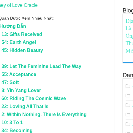
ney of Love Oracle
Blo
n Quan Được Xem Nhiều Nhất:
Địa
h Hướng Dẫn
Là
 13: Gifts Received
Ôn
Th
 54: Earth Angel
Mỡ
ố 45: Hidden Beauty
ố 39: Let The Feminine Lead The Way
ố 55: Acceptance
Dan
 47: Soft
 8: Yin Yang Lover
ố 60: Riding The Cosmic Wave
22: Loving All That Is
2: Within Nothing, There Is Everything
10: 3 To 1
ố 34: Becoming