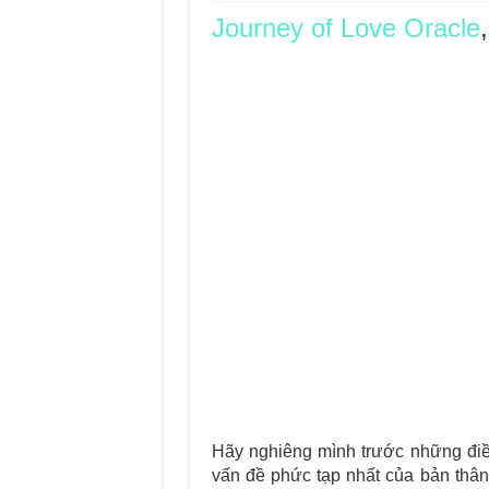
Journey of Love Oracle
Journey Of Love Orac
Journey Of Love Ora
Journey Of Love Orac
Journey Of Love Orac
Hãy nghiêng mình trước những điều
vấn đề phức tạp nhất của bản thâ