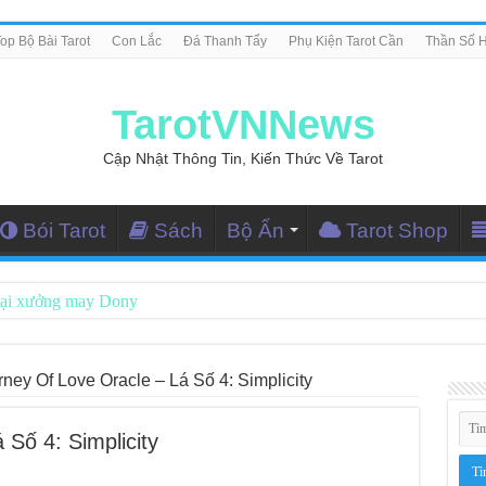
op Bộ Bài Tarot
Con Lắc
Đá Thanh Tẩy
Phụ Kiện Tarot Cần
Thần Số 
TarotVNNews
Cập Nhật Thông Tin, Kiến Thức Về Tarot
Bói Tarot
Sách
Bộ Ẩn
Tarot Shop
tại xưởng may Dony
ng Dẫn Đọc Bài Tarot Bằng Tiếng Việt
i Nghiệm Kết Nối Với Thế Giới Tâm Linh
rney Of Love Oracle – Lá Số 4: Simplicity
iều Tarot Reader Nhưng Không Thấy Thỏa Mãn?
 Số 4: Simplicity
le – Lá Số 70: Heaven
le – Lá Số 69: Contemplation