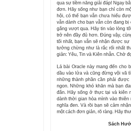
qua sự tiềm năng giải đáp! Ngay bây
đơn. Hãy sống như bạn chỉ còn một
hội, có thể bạn vẫn chưa hiểu đượ
vẫn dành cho bạn vẫn còn đang bị
gắng vượt qua. Hãy tin vào lòng tố
trở nên đầy đủ hơn. Đúng vậy, cùn
tối nhất, bạn vẫn sẽ nhận được sự
tưởng chừng như là rắc rối nhất thậ
giản: Yêu, Tin và Kiên nhẫn. Chờ đợ
Lá bài Oracle này mang đến cho bạ
dầu vào lửa và cũng đừng vội vã tì
những thành phần cần phải được n
ngon. Những khó khăn mà bạn đang
đắn. Hãy sống ở thực tại và kiên 
dành thời gian hòa mình vào thiên 
nghĩa đen. Và rồi bạn sẽ cảm nhậ
một cách đơn giản, rõ ràng. Hãy thư
Sách Hướn