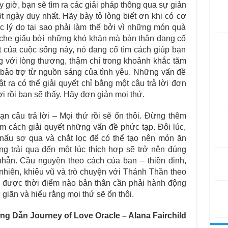
 giờ, bạn sẽ tìm ra các giải pháp thông qua sự giản
 ngày duy nhất. Hãy bày tỏ lòng biết ơn khi có cơ
c lý do tại sao phải làm thế bởi vì những món quà
 che giấu bởi những khó khăn mà bản thân đang cố
t của cuộc sống này, nó đang cố tìm cách giúp bạn
g với lòng thương, thậm chí trong khoảnh khắc tăm
 bảo trợ từ nguồn sáng của tình yêu. Những vấn đề
t ra có thể giải quyết chỉ bằng một câu trả lời đơn
i rồi bạn sẽ thấy. Hãy đơn giản mọi thứ.
n câu trả lời – Mọi thứ rồi sẽ ổn thôi. Đừng thêm
m cách giải quyết những vấn đề phức tạp. Đôi lúc,
ấu sơ qua và chắt lọc để có thể tạo nên món ăn
 trải qua đến một lúc thích hợp sẽ trở nên đúng
nhẫn. Cầu nguyện theo cách của bạn – thiền định,
nhiên, khiêu vũ và trò chuyện với Thánh Thần theo
n được thời điểm nào bản thân cần phải hành động
 giãn và hiểu rằng mọi thứ sẽ ổn thôi.
g Dẫn Journey of Love Oracle – Alana Fairchild