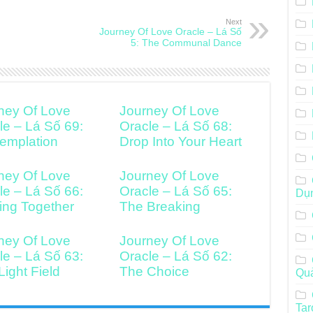
Next
Journey Of Love Oracle – Lá Số
5: The Communal Dance
ney Of Love
Journey Of Love
le – Lá Số 69:
Oracle – Lá Số 68:
emplation
Drop Into Your Heart
ney Of Love
Journey Of Love
le – Lá Số 66:
Oracle – Lá Số 65:
Dụ
ng Together
The Breaking
ney Of Love
Journey Of Love
le – Lá Số 63:
Oracle – Lá Số 62:
Light Field
The Choice
Qu
Tar