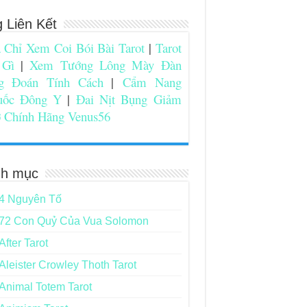
g Liên Kết
 Chỉ Xem Coi Bói Bài Tarot
|
Tarot
 Gì
|
Xem Tướng Lông Mày Đàn
g Đoán Tính Cách
|
Cẩm Nang
uốc Đông Y
|
Đai Nịt Bụng Giảm
 Chính Hãng Venus56
h mục
4 Nguyên Tố
72 Con Quỷ Của Vua Solomon
After Tarot
Aleister Crowley Thoth Tarot
Animal Totem Tarot