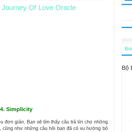
,
Journey Of Love Oracle
le – Lá Số 68: Drop Into Your Heart
cle – Lá Số 67: The Swan
le – Lá Số 66: Coming Together
le – Lá Số 65: The Breaking
Bói
Bộ 
4. Simplicity
 đơn giản. Bạn sẽ tìm thấy câu trả lời cho những
n, cũng như những câu hỏi bạn đã có xu hướng bỏ