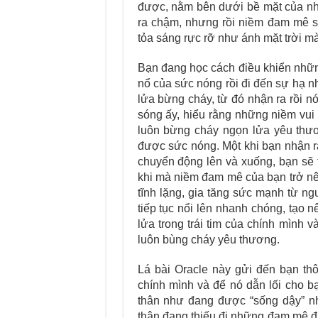
được
, nằm bên dưới bề mặt của nh
ra chậm, nhưng rồi
niềm đam mê sẽ
tỏa sáng rực rỡ như ánh mặt trời mà
Bạn đang học cách điều khiển nhữ
nổ của sức nóng rồi đi đến sự hạ nh
lửa bừng cháy,
từ đó nhận ra rồi n
sóng ấy, hiểu rằng những niềm vui 
luôn bừng cháy ngọn lửa yêu thươ
được sức nóng. Một khi bạn nhận r
chuyển động lên và xuống, bạn sẽ t
khi mà niềm đam mê của bạn trở nên
tĩnh lặn
g, gia tăng sức mạnh từ ngu
tiếp tục nổi lên nhanh chóng, tạo
nê
lửa trong trái tim của chính mình 
luôn bùng cháy yêu thương.
Lá bài Oracle này gửi đến bạn th
chính mình và để nó dẫn lối cho b
thân như đang được “sống dậy” n
thân đang thiếu đi những đam mê đú