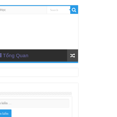
 Học
Tổng Quan