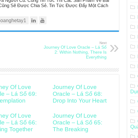
à Người Cũ. Cùng Tin Tức Thì Các Sản Phẩm Về Bài
t Cũng Sẽ Được Chia Sẻ. Tin Tức Được Đẩy Một Cách
oanghetay1
Next
Journey Of Love Oracle – Lá Số
2: Within Nothing, There Is
Everything
ney Of Love
Journey Of Love
Dụ
le – Lá Số 69:
Oracle – Lá Số 68:
emplation
Drop Into Your Heart
ney Of Love
Journey Of Love
le – Lá Số 66:
Oracle – Lá Số 65:
Qu
ng Together
The Breaking