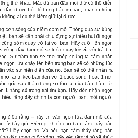
ững thứ khác. Mặc dù ban đầu mọi thứ có thể diễn
 dần được bộc lộ trong trái tim bạn, nhanh chóng
 không ai có thể kiềm giữ lại được.
ng cơn sóng của niềm đam mê. Thông qua sự bùng
iệt, bạn sẽ cần phải chịu đựng sự thiếu hụt đi ngọn
ó cũng sớm quay trở lại với bạn
. Hãy cưỡi lên ngọn
sướng đầy đam mê sẽ luôn quay trở về với trái tim
ng. Sự trầm tĩnh sẽ cho phép chúng ta cảm nhận
a ngọn lửa cháy lên bên trong bạn sẽ có những lúc
in vào sự hiện diện của nó. Bạn sẽ có thể nhận ra
 rõ ràng, kéo bạn đến với 1 cuộc sống, hoặc 1 nơi
ồn gốc sâu thẳm trong sự tồn tại của bản thân, rồi
n 1 hằng số trong trái tim bạn. Hãy đón nhận ngọn
và hiểu rằng đây chính là con người bạn, một người
ông điệp rằng – hãy tin vào ngọn lửa đam mê của
ạn từ bây giờ. Điều gì khiến cho bạn cảm thấy bản
hất? Hãy chọn nó. Và nếu bạn cảm thấy rằng bản
ng đắn trong cuộc sống, hãy yên tâm vì nó sẽ thức