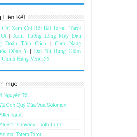
g Liên Kết
 Chỉ Xem Coi Bói Bài Tarot
|
Tarot
 Gì
|
Xem Tướng Lông Mày Đàn
g Đoán Tính Cách
|
Cẩm Nang
uốc Đông Y
|
Đai Nịt Bụng Giảm
 Chính Hãng Venus56
h mục
4 Nguyên Tố
72 Con Quỷ Của Vua Solomon
After Tarot
Aleister Crowley Thoth Tarot
Animal Totem Tarot