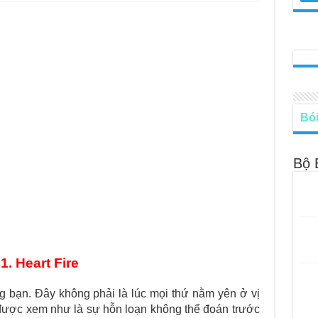
le – Lá Số 68: Drop Into Your Heart
cle – Lá Số 67: The Swan
le – Lá Số 66: Coming Together
le – Lá Số 65: The Breaking
Bói
Bộ 
1. Heart Fire
g bạn.
Đây không phải là lúc mọi thứ nằm yên ở vị
ỉ được xem như là
sự hỗn loạn không thể đoán trước