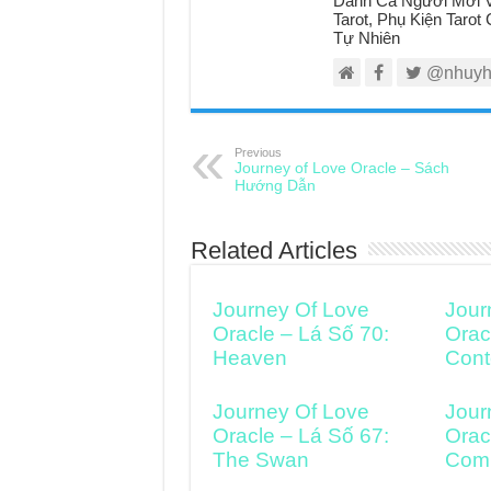
Danh Cả Người Mới V
Tarot, Phụ Kiện Taro
Tự Nhiên
@nhuyh
Previous
Journey of Love Oracle – Sách
Hướng Dẫn
Related Articles
Journey Of Love
Jour
Oracle – Lá Số 70:
Orac
Heaven
Cont
Journey Of Love
Jour
Oracle – Lá Số 67:
Orac
The Swan
Comi