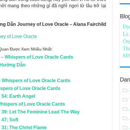
thời mang theo những gì đã nghỉ ngơi từ lâu trở lại
Blo
g Dẫn Journey of Love Oracle – Alana Fairchild
Địa
Là
ney of Love Oracle
Ôn
Th
n Quan Được Xem Nhiều Nhất:
Mỡ
t – Whispers of Love Oracle Cards
h Hướng Dẫn
Dan
 – Whispers of Love Oracle Cards
ispers of Love Oracle Cards
 54: Earth Angel
Whispers of Love Oracle Cards
ố 39: Let The Feminine Lead The Way
 47: Soft
 31: The Christ Flame