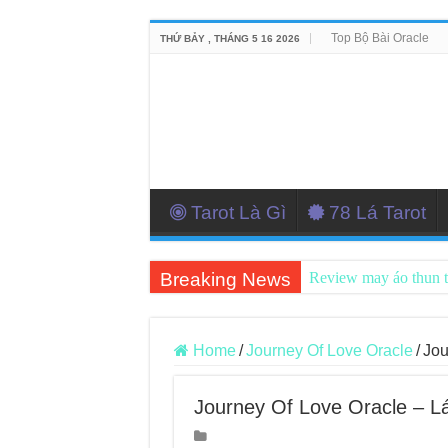
Top Bộ Bài Oracle
THỨ BẢY , THÁNG 5 16 2026
Tarot Là Gì
78 Lá Tarot
Breaking News
Review may áo thun 
Top 5 Cuốn Sách Hướ
Konxari Cards – Trả
Home
/
Journey Of Love Oracle
/
Jou
Querent Tìm Đến Nh
Journey Of Love Oracle – Lá
Journey Of Love Orac
Journey Of Love Orac