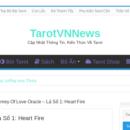
Top Bộ Bài Tarot
Con Lắc
Đá Thanh Tẩy
Phụ Kiện Tarot Cần
Thần Số
TarotVNNews
Cập Nhật Thông Tin, Kiến Thức Về Tarot
Bói Tarot
Sách
Bộ Ẩn
Tarot Shop
tại xưởng may Dony
ng Dẫn Đọc Bài Tarot Bằng Tiếng Việt
i Nghiệm Kết Nối Với Thế Giới Tâm Linh
rney Of Love Oracle – Lá Số 1: Heart Fire
iều Tarot Reader Nhưng Không Thấy Thỏa Mãn?
 Số 1: Heart Fire
le – Lá Số 70: Heaven
le – Lá Số 69: Contemplation