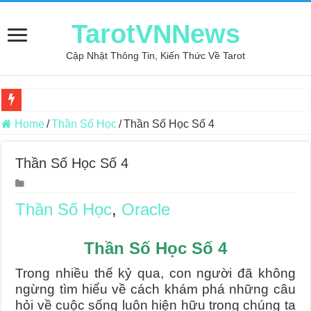
TarotVNNews
Cập Nhật Thông Tin, Kiến Thức Về Tarot
Review may áo thun tại xưởng may Dony
Home
/
Thần Số Học
/
Thần Số Học Số 4
Top 5 Cuốn Sách Hướng Dẫn Đọc Bài Tarot Bằng Tiếng Việt
Thần Số Học Số 4
Konxari Cards – Trải Nghiệm Kết Nối Với Thế Giới Tâm Linh
Querent Tìm Đến Nhiều Tarot Reader Nhưng Không Thấy Thỏa Mã
Thần Số Học
,
Oracle
Journey Of Love Oracle – Lá Số 70: Heaven
Journey Of Love Oracle – Lá Số 69: Contemplation
Thần Số Học Số 4
Journey Of Love Oracle – Lá Số 68: Drop Into Your Heart
Trong nhiều thế kỷ qua, con người đã không
Journey Of Love Oracle – Lá Số 67: The Swan
ngừng tìm hiểu về cách khám phá những câu
hỏi về cuộc sống luôn hiện hữu trong chúng ta