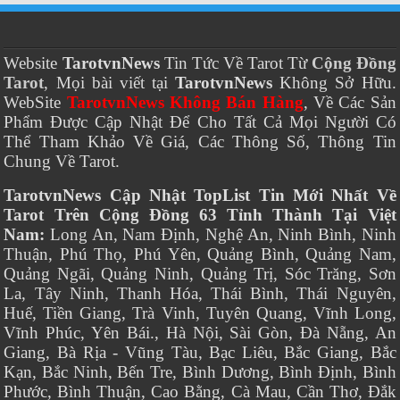
Website
TarotvnNews
Tin Tức Về Tarot Từ
Cộng Đồng
Tarot
, Mọi bài viết tại
TarotvnNews
Không Sở Hữu.
WebSite
TarotvnNews Không Bán Hàng
, Về Các Sản
Phẩm Được Cập Nhật Để Cho Tất Cả Mọi Người Có
Thể Tham Khảo Về Giá, Các Thông Số, Thông Tin
Chung Về Tarot.
TarotvnNews Cập Nhật TopList Tin Mới Nhất Về
Tarot Trên Cộng Đồng 63 Tỉnh Thành Tại Việt
Nam:
Long An, Nam Định, Nghệ An, Ninh Bình, Ninh
Thuận, Phú Thọ, Phú Yên, Quảng Bình, Quảng Nam,
Quảng Ngãi, Quảng Ninh, Quảng Trị, Sóc Trăng, Sơn
La, Tây Ninh, Thanh Hóa, Thái Bình, Thái Nguyên,
Huế, Tiền Giang, Trà Vinh, Tuyên Quang, Vĩnh Long,
Vĩnh Phúc, Yên Bái., Hà Nội, Sài Gòn, Đà Nẵng, An
Giang, Bà Rịa - Vũng Tàu, Bạc Liêu, Bắc Giang, Bắc
Kạn, Bắc Ninh, Bến Tre, Bình Dương, Bình Định, Bình
Phước, Bình Thuận, Cao Bằng, Cà Mau, Cần Thơ, Đắk