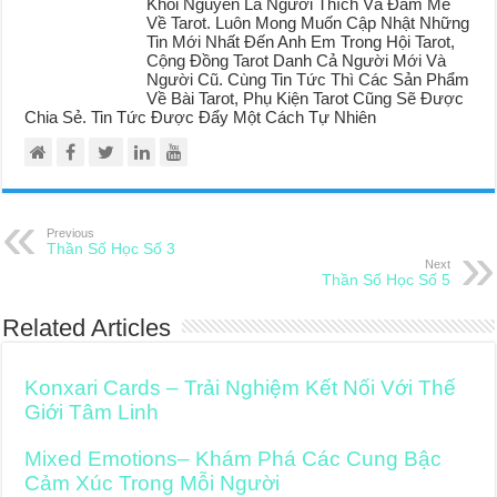
Khôi Nguyên Là Người Thích Và Đam Mê
Về Tarot. Luôn Mong Muốn Cập Nhật Những
Tin Mới Nhất Đến Anh Em Trong Hội Tarot,
Cộng Đồng Tarot Danh Cả Người Mới Và
Người Cũ. Cùng Tin Tức Thì Các Sản Phẩm
Về Bài Tarot, Phụ Kiện Tarot Cũng Sẽ Được
Chia Sẻ. Tin Tức Được Đẩy Một Cách Tự Nhiên
Previous
Thần Số Học Số 3
Next
Thần Số Học Số 5
Related Articles
Konxari Cards – Trải Nghiệm Kết Nối Với Thế
Giới Tâm Linh
Mixed Emotions– Khám Phá Các Cung Bậc
Cảm Xúc Trong Mỗi Người