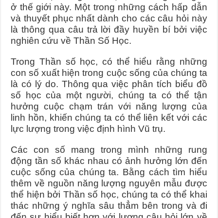
Journey Of Love Oracle – Lá Số 66: Coming Together
ở thế giới này. Một trong những cách hấp dẫn
Journey Of Love Oracle – Lá Số 65: The Breaking
và thuyết phục nhất dành cho các câu hỏi này
là thông qua câu trả lời đầy huyền bí bởi việc
nghiên cứu về Thần Số Học.
Trong Thần số học, có thể hiểu rằng những
con số xuất hiện trong cuộc sống của chúng ta
là có lý do. Thông qua việc phân tích biểu đồ
số học của một người, chúng ta có thể tận
hưởng cuộc chạm trán với năng lượng của
linh hồn, khiến chúng ta có thể liên kết với các
lực lượng trong việc định hình Vũ trụ.
Các con số mang trong mình những rung
động tần số khác nhau có ảnh hưởng lớn đến
cuộc sống của chúng ta. Bằng cách tìm hiểu
thêm về nguồn năng lượng nguyên mẫu được
thể hiện bởi Thần số học, chúng ta có thể khai
thác những ý nghĩa sâu thẳm bên trong và đi
đến sự hiểu biết hơn với lượng câu hỏi lớn về