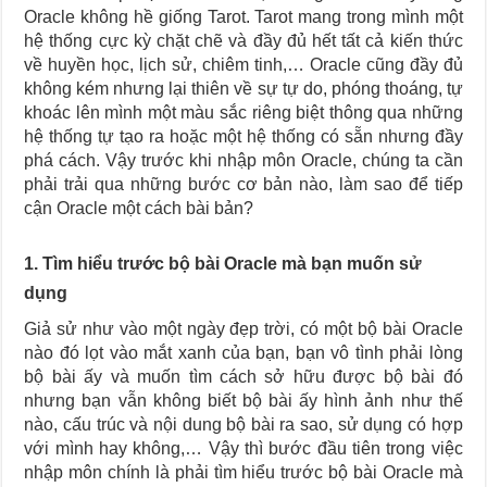
Journey Of Love Oracle – Lá Số 66: Coming Together
Oracle không hề giống Tarot. Tarot mang trong mình một
Journey Of Love Oracle – Lá Số 65: The Breaking
hệ thống cực kỳ chặt chẽ và đầy đủ hết tất cả kiến thức
về huyền học, lịch sử, chiêm tinh,… Oracle cũng đầy đủ
không kém nhưng lại thiên về sự tự do, phóng thoáng, tự
khoác lên mình một màu sắc riêng biệt thông qua những
hệ thống tự tạo ra hoặc một hệ thống có sẵn nhưng đầy
phá cách. Vậy trước khi nhập môn Oracle, chúng ta cần
phải trải qua những bước cơ bản nào, làm sao để tiếp
cận Oracle một cách bài bản?
1. Tìm hiểu trước bộ bài Oracle mà bạn muốn sử
dụng
Giả sử như vào một ngày đẹp trời, có một bộ bài Oracle
nào đó lọt vào mắt xanh của bạn, bạn vô tình phải lòng
bộ bài ấy và muốn tìm cách sở hữu được bộ bài đó
nhưng bạn vẫn không biết bộ bài ấy hình ảnh như thế
nào, cấu trúc và nội dung bộ bài ra sao, sử dụng có hợp
với mình hay không,… Vậy thì bước đầu tiên trong việc
nhập môn chính là phải tìm hiểu trước bộ bài Oracle mà