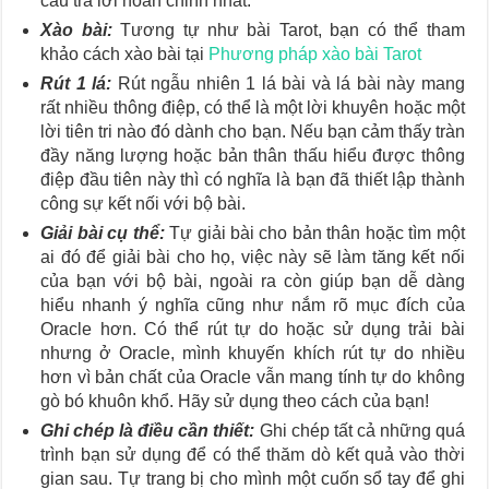
câu trả lời hoàn chỉnh nhất.
Xào bài:
Tương tự như bài Tarot, bạn có thể tham
khảo cách xào bài tại
Phương pháp xào bài Tarot
Rút 1 lá:
Rút ngẫu nhiên 1 lá bài và lá bài này mang
rất nhiều thông điệp, có thể là một lời khuyên hoặc một
lời tiên tri nào đó dành cho bạn. Nếu bạn cảm thấy tràn
đầy năng lượng hoặc bản thân thấu hiểu được thông
điệp đầu tiên này thì có nghĩa là bạn đã thiết lập thành
công sự kết nối với bộ bài.
Giải bài cụ thể:
Tự giải bài cho bản thân hoặc tìm một
ai đó để giải bài cho họ, việc này sẽ làm tăng kết nối
của bạn với bộ bài, ngoài ra còn giúp bạn dễ dàng
hiểu nhanh ý nghĩa cũng như nắm rõ mục đích của
Oracle hơn. Có thể rút tự do hoặc sử dụng trải bài
nhưng ở Oracle, mình khuyến khích rút tự do nhiều
hơn vì bản chất của Oracle vẫn mang tính tự do không
gò bó khuôn khổ. Hãy sử dụng theo cách của bạn!
Ghi chép là điều cần thiết:
Ghi chép tất cả những quá
trình bạn sử dụng để có thể thăm dò kết quả vào thời
gian sau. Tự trang bị cho mình một cuốn sổ tay để ghi