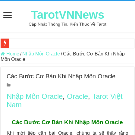
TarotVNNews
Cập Nhật Thông Tin, Kiến Thức Về Tarot
Review may áo thun tại xưởng may Dony
Home
/
Nhập Môn Oracle
/
Các Bước Cơ Bản Khi Nhập
Môn Oracle
Top 5 Cuốn Sách Hướng Dẫn Đọc Bài Tarot Bằng Tiếng Việt
Konxari Cards – Trải Nghiệm Kết Nối Với Thế Giới Tâm Linh
Các Bước Cơ Bản Khi Nhập Môn Oracle
Querent Tìm Đến Nhiều Tarot Reader Nhưng Không Thấy Thỏa Mã
Journey Of Love Oracle – Lá Số 70: Heaven
Nhập Môn Oracle
,
Oracle
,
Tarot Việt
Nam
Journey Of Love Oracle – Lá Số 69: Contemplation
Journey Of Love Oracle – Lá Số 68: Drop Into Your Heart
Các Bước Cơ Bản Khi Nhập Môn Oracle
Journey Of Love Oracle – Lá Số 67: The Swan
Khi mới tiếp cận bài Oracle, chúng ta sẽ thấy rằng