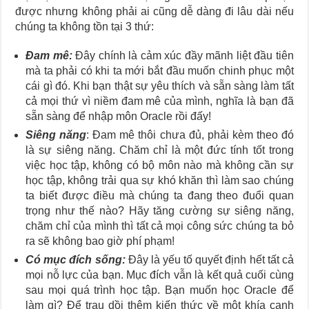
được nhưng không phải ai cũng dễ dàng đi lâu dài nếu
chúng ta không tồn tại 3 thứ:
Đam mê:
Đây chính là cảm xúc đầy mãnh liệt đầu tiên
mà ta phải có khi ta mới bắt đầu muốn chinh phục một
cái gì đó. Khi bạn thật sự yêu thích và sẵn sàng làm tất
cả mọi thứ vì niềm đam mê của mình, nghĩa là bạn đã
sẵn sàng để nhập môn Oracle rồi đấy!
Siêng năng
: Đam mê thôi chưa đủ, phải kèm theo đó
là sự siêng năng. Chăm chỉ là một đức tính tốt trong
việc học tập, không có bộ môn nào mà không cần sự
học tập, không trải qua sự khó khăn thì làm sao chúng
ta biết được điều mà chúng ta đang theo đuổi quan
trọng như thế nào? Hãy tăng cường sự siêng năng,
chăm chỉ của mình thì tất cả mọi công sức chúng ta bỏ
ra sẽ không bao giờ phí phạm!
Có mục đích sống:
Đây là yếu tố quyết định hết tất cả
mọi nỗ lực của bạn. Mục đích vẫn là kết quả cuối cùng
sau mọi quá trình học tập. Bạn muốn học Oracle để
làm gì? Để trau dồi thêm kiến thức về một khía cạnh