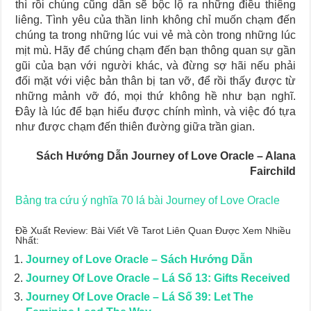
thì rồi chúng cũng dần sẽ bộc lộ ra những điều thiêng
liêng. Tình yêu của thần linh không chỉ muốn chạm đến
chúng ta trong những lúc vui vẻ mà còn trong những lúc
mịt mù. Hãy để chúng chạm đến bạn thông quan sự gần
gũi của bạn với người khác, và đừng sợ hãi nếu phải
đối mặt với việc bản thân bị tan vỡ, để rồi thấy được từ
những mảnh vỡ đó, mọi thứ không hề như bạn nghĩ.
Đây là lúc để bạn hiểu được chính mình, và việc đó tựa
như được chạm đến thiên đường giữa trần gian.
Sách Hướng Dẫn Journey of Love Oracle – Alana
Fairchild
Bảng tra cứu ý nghĩa 70 lá bài Journey of Love Oracle
Đề Xuất Review: Bài Viết Về Tarot Liên Quan Được Xem Nhiều
Nhất:
Journey of Love Oracle – Sách Hướng Dẫn
Journey Of Love Oracle – Lá Số 13: Gifts Received
Journey Of Love Oracle – Lá Số 39: Let The