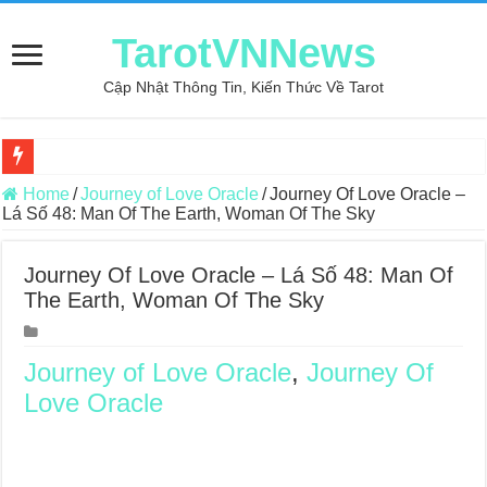
TarotVNNews
Cập Nhật Thông Tin, Kiến Thức Về Tarot
Review may áo thun tại xưởng may Dony
Home
/
Journey of Love Oracle
/
Journey Of Love Oracle –
Lá Số 48: Man Of The Earth, Woman Of The Sky
Top 5 Cuốn Sách Hướng Dẫn Đọc Bài Tarot Bằng Tiếng Việt
Konxari Cards – Trải Nghiệm Kết Nối Với Thế Giới Tâm Linh
Journey Of Love Oracle – Lá Số 48: Man Of
The Earth, Woman Of The Sky
Querent Tìm Đến Nhiều Tarot Reader Nhưng Không Thấy Thỏa Mã
Journey Of Love Oracle – Lá Số 70: Heaven
Journey of Love Oracle
,
Journey Of
Journey Of Love Oracle – Lá Số 69: Contemplation
Love Oracle
Journey Of Love Oracle – Lá Số 68: Drop Into Your Heart
Journey Of Love Oracle – Lá Số 67: The Swan