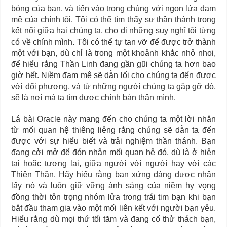
bóng của bạn, và tiến vào trong chúng với ngọn lửa đam
mê của chính tôi. Tôi có thể tìm thấy sự thần thánh trong
kết nối giữa hai chúng ta, cho đi những suy nghĩ tôi từng
có về chính mình. Tôi có thể tự tan vỡ để được trở thành
một với bạn, dù chỉ là trong một khoảnh khắc nhỏ nhoi,
để hiểu rằng Thần Linh đang gần gũi chúng ta hơn bao
giờ hết. Niềm đam mê sẽ dẫn lối cho chúng ta đến được
với đối phương, và từ những người chúng ta gặp gỡ đó,
sẽ là nơi mà ta tìm được chính bản thân mình.
Lá bài Oracle này mang đến cho chúng ta một lời nhắn
từ mối quan hệ thiêng liêng rằng chúng sẽ dẫn ta đến
được với sự hiểu biết và trải nghiệm thần thánh. Bạn
đang cởi mở để đón nhận mối quan hệ đó, dù là ở hiện
tại hoặc tương lai, giữa người với người hay với các
Thiên Thần. Hãy hiểu rằng bạn xứng đáng được nhận
lấy nó và luôn giữ vững ánh sáng của niềm hy vọng
đồng thời tôn trọng nhóm lửa trong trái tim bạn khi bạn
bắt đầu tham gia vào một mối liên kết với người bạn yêu.
Hiểu rằng dù mọi thứ tối tăm và đang cố thử thách bạn,