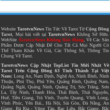
Website
TarotvnNews
Tin Tức Về Tarot Từ
Cộng Đồng
Tarot
, Mọi bài viết tại
TarotvnNews
Không Sở Hữu.
WebSite
TarotvnNews Không Bán Hàng
, Về Các Sản
Phẩm Được Cập Nhật Để Cho Tất Cả Mọi Người Có
Thể Tham Khảo Về Giá, Các Thông Số, Thông Tin
Chung Về Tarot.
TarotvnNews Cập Nhật TopList Tin Mới Nhất Về
Tarot Trên Cộng Đồng 63 Tỉnh Thành Tại Việt
Nam:
Long An, Nam Định, Nghệ An, Ninh Bình, Ninh
Thuận, Phú Thọ, Phú Yên, Quảng Bình, Quảng Nam,
Quảng Ngãi, Quảng Ninh, Quảng Trị, Sóc Trăng, Sơn
La, Tây Ninh, Thanh Hóa, Thái Bình, Thái Nguyên,
Huế, Tiền Giang, Trà Vinh, Tuyên Quang, Vĩnh Long,
Vĩnh Phúc, Yên Bái., Hà Nội, Sài Gòn, Đà Nẵng, An
Giang, Bà Rịa - Vũng Tàu, Bạc Liêu, Bắc Giang, Bắc