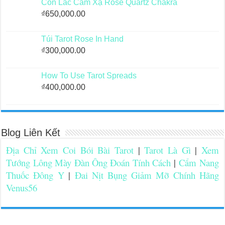
Con Lắc Cảm Xạ Rose Quartz Chakra
₫
650,000.00
Túi Tarot Rose In Hand
₫
300,000.00
How To Use Tarot Spreads
₫
400,000.00
Blog Liên Kết
Địa Chỉ Xem Coi Bói Bài Tarot
|
Tarot Là Gì
|
Xem
Tướng Lông Mày Đàn Ông Đoán Tính Cách
|
Cẩm Nang
Thuốc Đông Y
|
Đai Nịt Bụng Giảm Mỡ Chính Hãng
Venus56