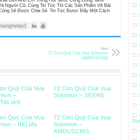
à Người Cũ. Cùng Tin Tức Thì Các Sản Phẩm Về Bài
t Cũng Sẽ Được Chia Sẻ. Tin Tức Được Đẩy Một Cách
oanghetay1
Next
72 Con Quỷ Của Vua Solomon
– AMDUSCIAS
on Quỷ Của Vua
72 Con Quỷ Của Vua
mon –
Solomon – SEERE
TALIAN
on Quỷ Của Vua
72 Con Quỷ Của Vua
Dụ
mon – BELIAL
Solomon –
AMDUSCIAS