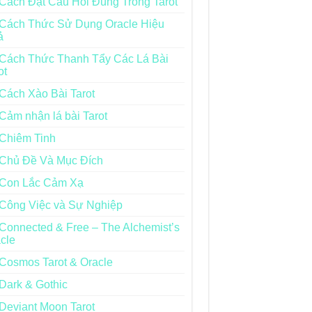
Cách Đặt Câu Hỏi Đúng Trong Tarot
Cách Thức Sử Dụng Oracle Hiệu
ả
Cách Thức Thanh Tẩy Các Lá Bài
ot
Cách Xào Bài Tarot
Cảm nhận lá bài Tarot
Chiêm Tinh
Chủ Đề Và Mục Đích
Con Lắc Cảm Xạ
Công Việc và Sự Nghiệp
Connected & Free – The Alchemist’s
cle
Cosmos Tarot & Oracle
Dark & Gothic
Deviant Moon Tarot