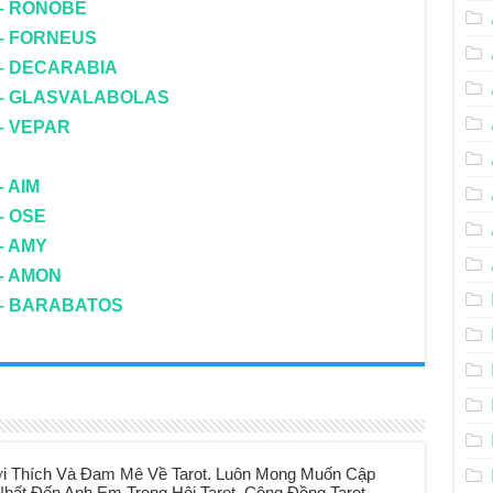
 – RONOBE
 – FORNEUS
 – DECARABIA
n – GLASVALABOLAS
 – VEPAR
– AIM
– OSE
– AMY
 – AMON
n – BARABATOS
i Thích Và Đam Mê Về Tarot. Luôn Mong Muốn Cập
hất Đến Anh Em Trong Hội Tarot, Cộng Đồng Tarot