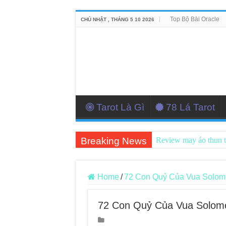
Top Bộ Bài Oracle
CHỦ NHẬT , THÁNG 5 10 2026
Tarot Là Gì
78 Lá Tarot
Breaking News
Review may áo thun 
Top 5 Cuốn Sách Hướ
Konxari Cards – Trả
Home
/
72 Con Quỷ Của Vua Solom
Querent Tìm Đến Nh
72 Con Quỷ Của Vua Solom
Journey Of Love Orac
Journey Of Love Orac