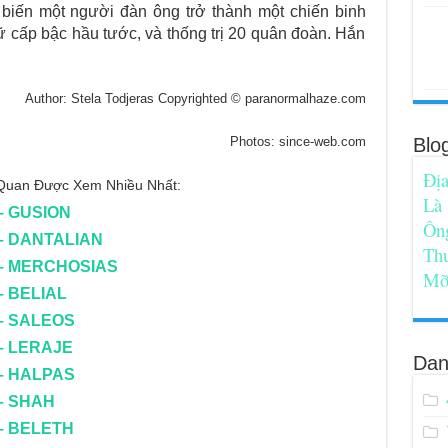
à biến một người đàn ông trở thành một chiến binh
ữ cấp bậc hầu tước, và thống trị 20 quân đoàn. Hắn
Author: Stela Todjeras Copyrighted © paranormalhaze.com
Photos: since-web.com
Blo
Địa
n Quan Được Xem Nhiều Nhất:
Là
– GUSION
Ôn
 – DANTALIAN
Th
 – MERCHOSIAS
Mỡ
– BELIAL
 – SALEOS
 – LERAJE
Dan
 – HALPAS
 – SHAH
 – BELETH