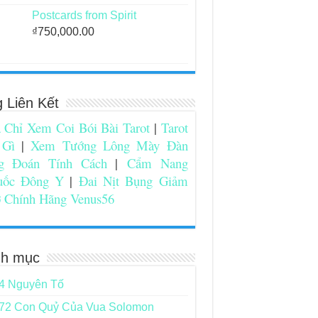
Postcards from Spirit
₫
750,000.00
g Liên Kết
 Chỉ Xem Coi Bói Bài Tarot
|
Tarot
 Gì
|
Xem Tướng Lông Mày Đàn
g Đoán Tính Cách
|
Cẩm Nang
uốc Đông Y
|
Đai Nịt Bụng Giảm
 Chính Hãng Venus56
h mục
4 Nguyên Tố
72 Con Quỷ Của Vua Solomon