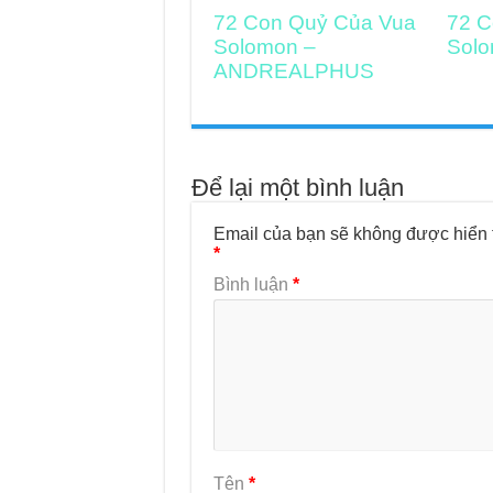
72 Con Quỷ Của Vua
72 C
Solomon –
Sol
ANDREALPHUS
Để lại một bình luận
Email của bạn sẽ không được hiển t
*
Bình luận
*
Tên
*