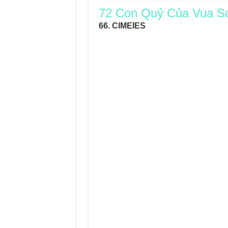
72 Con Quỷ Của Vua S
Journey Of Love Orac
66. CIMEIES
Journey Of Love Ora
Journey Of Love Orac
Journey Of Love Orac