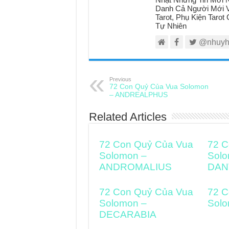
Danh Cả Người Mới V
Tarot, Phụ Kiện Taro
Tự Nhiên
@nhuyh
Previous
72 Con Quỷ Của Vua Solomon
– ANDREALPHUS
Related Articles
72 Con Quỷ Của Vua
72 C
Solomon –
Solo
ANDROMALIUS
DAN
72 Con Quỷ Của Vua
72 C
Solomon –
Solo
DECARABIA