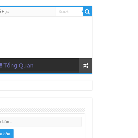
ố Học
Tổng Quan