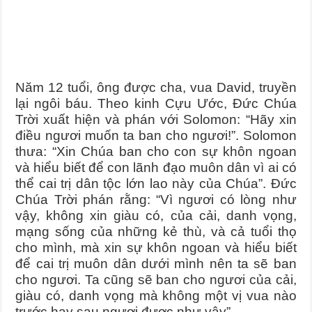
Năm 12 tuổi, ông được cha, vua David, truyền
lại ngôi báu. Theo kinh Cựu Ước, Đức Chúa
Trời xuất hiện và phán với Solomon: “Hãy xin
điều ngươi muốn ta ban cho ngươi!”. Solomon
thưa: “Xin Chúa ban cho con sự khôn ngoan
và hiểu biết để con lãnh đạo muôn dân vì ai có
thể cai trị dân tộc lớn lao này của Chúa”. Đức
Chúa Trời phán rằng: “Vì ngươi có lòng như
vậy, không xin giàu có, của cải, danh vọng,
mạng sống của những kẻ thù, và cả tuổi thọ
cho mình, mà xin sự khôn ngoan và hiểu biết
để cai trị muôn dân dưới mình nên ta sẽ ban
cho ngươi. Ta cũng sẽ ban cho ngươi của cải,
giàu có, danh vọng mà không một vị vua nào
trước hay sau ngươi được như vậy”.