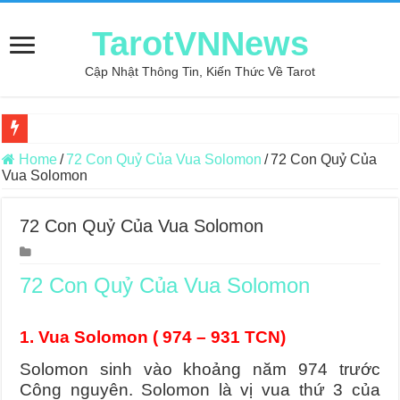
TarotVNNews
Cập Nhật Thông Tin, Kiến Thức Về Tarot
Review may áo thun tại xưởng may Dony
Home
/
72 Con Quỷ Của Vua Solomon
/
72 Con Quỷ Của
Vua Solomon
Top 5 Cuốn Sách Hướng Dẫn Đọc Bài Tarot Bằng Tiếng Việt
Konxari Cards – Trải Nghiệm Kết Nối Với Thế Giới Tâm Linh
72 Con Quỷ Của Vua Solomon
Querent Tìm Đến Nhiều Tarot Reader Nhưng Không Thấy Thỏa Mã
Journey Of Love Oracle – Lá Số 70: Heaven
72 Con Quỷ Của Vua Solomon
Journey Of Love Oracle – Lá Số 69: Contemplation
1. Vua Solomon ( 974 – 931 TCN)
Journey Of Love Oracle – Lá Số 68: Drop Into Your Heart
Solomon sinh vào khoảng năm 974 trước
Journey Of Love Oracle – Lá Số 67: The Swan
Công nguyên. Solomon là vị vua thứ 3 của