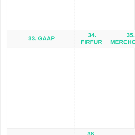
34.
35.
33. GAAP
FIRFUR
MERCHO
38.