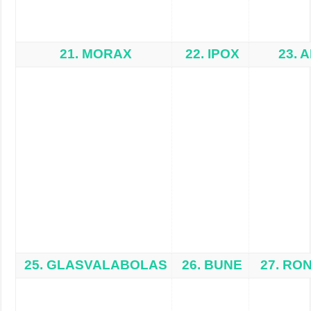
21. MORAX
22. IPOX
23. A
25. GLASVALABOLAS
26. BUNE
27. RO