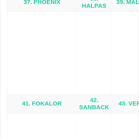
37. PHOENIX
39. MA
HALPAS
42.
41. FOKALOR
43. VE
SANBACK