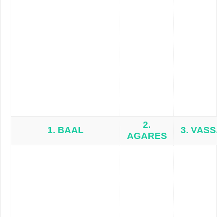
2.
1. BAAL
3. VAS
AGARES