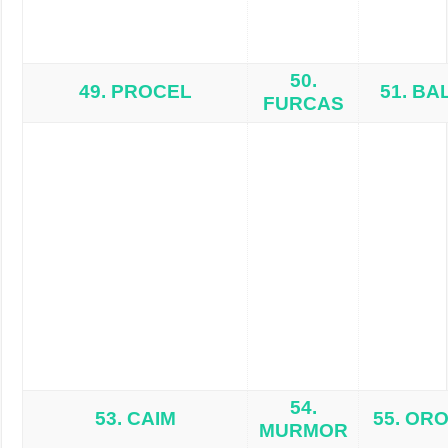
50.
49. PROCEL
51. B
FURCAS
54.
53. CAIM
55. OR
MURMOR