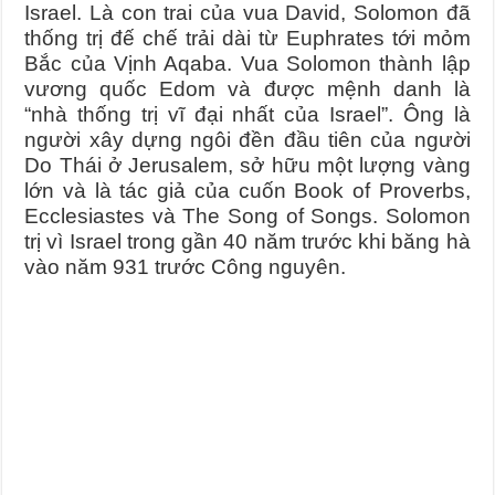
Journey Of Love Oracle – Lá Số 66: Coming Together
Israel. Là con trai của vua David, Solomon đã
thống trị đế chế trải dài từ Euphrates tới mỏm
Journey Of Love Oracle – Lá Số 65: The Breaking
Bắc của Vịnh Aqaba. Vua Solomon thành lập
vương quốc Edom và được mệnh danh là
“nhà thống trị vĩ đại nhất của Israel”. Ông là
người xây dựng ngôi đền đầu tiên của người
Do Thái ở Jerusalem, sở hữu một lượng vàng
lớn và là tác giả của cuốn Book of Proverbs,
Ecclesiastes và The Song of Songs. Solomon
trị vì Israel trong gần 40 năm trước khi băng hà
vào năm 931 trước Công nguyên.