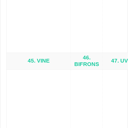
46.
45. VINE
47. U
BIFRONS