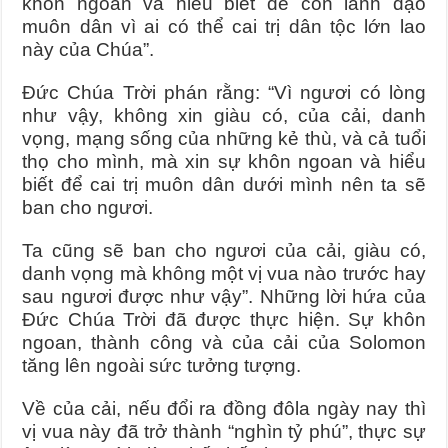
khôn ngoan và hiểu biết để con lãnh đạo
muôn dân vì ai có thể cai trị dân tộc lớn lao
này của Chúa”.
Đức Chúa Trời phán rằng: “Vì ngươi có lòng
như vậy, không xin giàu có, của cải, danh
vọng, mạng sống của những kẻ thù, và cả tuổi
thọ cho mình, mà xin sự khôn ngoan và hiểu
biết để cai trị muôn dân dưới mình nên ta sẽ
ban cho ngươi.
Ta cũng sẽ ban cho ngươi của cải, giàu có,
danh vọng mà không một vị vua nào trước hay
sau ngươi được như vậy”.
Những lời hứa của
Đức Chúa Trời đã được thực hiện. Sự khôn
ngoan, thành công và của cải của Solomon
tăng lên ngoài sức tưởng tượng.
Về của cải, nếu đổi ra đồng đôla ngày nay thì
vị vua này đã trở thành “nghìn tỷ phú”, thực sự