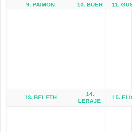
9. PAIMON
10. BUER
11. GU
14.
13. BELETH
15. EL
LERAJE