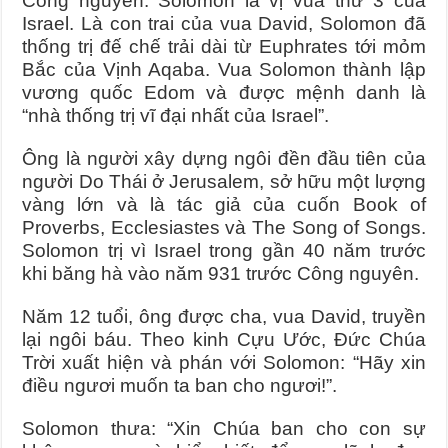
Công nguyên. Solomon là vị vua thứ 3 của
Israel. Là con trai của vua David, Solomon đã
thống trị đế chế trải dài từ Euphrates tới mỏm
Bắc của Vịnh Aqaba. Vua Solomon thành lập
vương quốc Edom và được mệnh danh là
“nhà thống trị vĩ đại nhất của Israel”.
Ông là người xây dựng ngôi đền đầu tiên của
người Do Thái ở Jerusalem, sở hữu một lượng
vàng lớn và là tác giả của cuốn Book of
Proverbs, Ecclesiastes và The Song of Songs.
Solomon trị vì Israel trong gần 40 năm trước
khi băng hà vào năm 931 trước Công nguyên.
Năm 12 tuổi, ông được cha, vua David, truyền
lại ngôi báu. Theo kinh Cựu Ước, Đức Chúa
Trời xuất hiện và phán với Solomon: “Hãy xin
điều ngươi muốn ta ban cho ngươi!”.
Solomon thưa: “Xin Chúa ban cho con sự