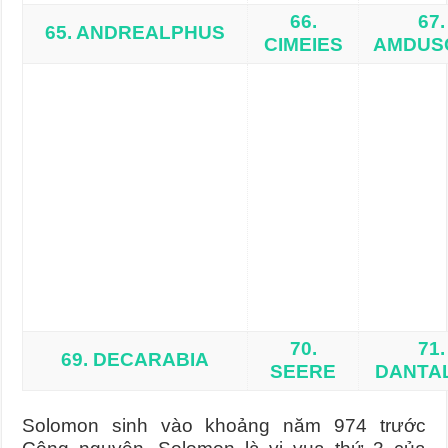
66.
67.
65. ANDREALPHUS
CIMEIES
AMDUS
70.
71.
69. DECARABIA
SEERE
DANTA
Solomon sinh vào khoảng năm 974 trước