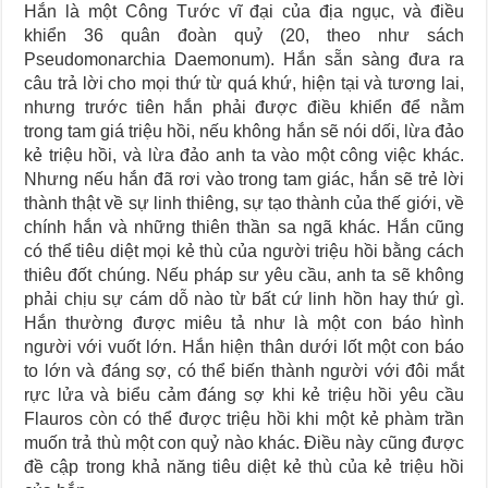
Hắn là một Công Tước vĩ đại của địa ngục, và điều
khiển 36 quân đoàn quỷ (20, theo như sách
Pseudomonarchia Daemonum). Hắn sẵn sàng đưa ra
câu trả lời cho mọi thứ từ quá khứ, hiện tại và tương lai,
nhưng trước tiên hắn phải được điều khiển để nằm
trong tam giá triệu hồi, nếu không hắn sẽ nói dối, lừa đảo
kẻ triệu hồi, và lừa đảo anh ta vào một công việc khác.
Nhưng nếu hắn đã rơi vào trong tam giác, hắn sẽ trẻ lời
thành thật về sự linh thiêng, sự tạo thành của thế giới, về
chính hắn và những thiên thần sa ngã khác. Hắn cũng
có thể tiêu diệt mọi kẻ thù của người triệu hồi bằng cách
thiêu đốt chúng. Nếu pháp sư yêu cầu, anh ta sẽ không
phải chịu sự cám dỗ nào từ bất cứ linh hồn hay thứ gì.
Hắn thường được miêu tả như là một con báo hình
người với vuốt lớn. Hắn hiện thân dưới lốt một con báo
to lớn và đáng sợ, có thể biến thành người với đôi mắt
rực lửa và biểu cảm đáng sợ khi kẻ triệu hồi yêu cầu
Flauros còn có thể được triệu hồi khi một kẻ phàm trần
muốn trả thù một con quỷ nào khác. Điều này cũng được
đề cập trong khả năng tiêu diệt kẻ thù của kẻ triệu hồi