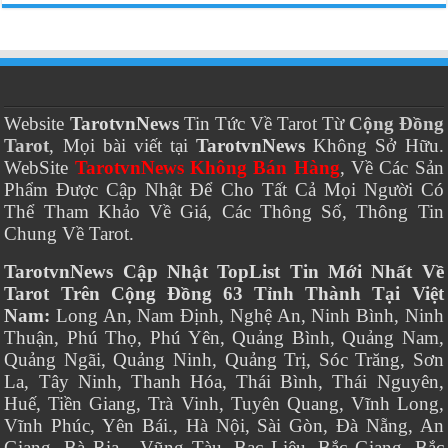
Website
TarotvnNews
Tin Tức Về Tarot Từ
Cộng Đồng
Tarot
, Mọi bài viết tại
TarotvnNews
Không Sở Hữu.
WebSite
TarotvnNews Không Bán Hàng
, Về Các Sản
Phẩm Được Cập Nhật Để Cho Tất Cả Mọi Người Có
Thể Tham Khảo Về Giá, Các Thông Số, Thông Tin
Chung Về Tarot.
TarotvnNews Cập Nhật TopList Tin Mới Nhất Về
Tarot Trên Cộng Đồng 63 Tỉnh Thành Tại Việt
Nam:
Long An, Nam Định, Nghệ An, Ninh Bình, Ninh
Thuận, Phú Thọ, Phú Yên, Quảng Bình, Quảng Nam,
Quảng Ngãi, Quảng Ninh, Quảng Trị, Sóc Trăng, Sơn
La, Tây Ninh, Thanh Hóa, Thái Bình, Thái Nguyên,
Huế, Tiền Giang, Trà Vinh, Tuyên Quang, Vĩnh Long,
Vĩnh Phúc, Yên Bái., Hà Nội, Sài Gòn, Đà Nẵng, An
Giang, Bà Rịa - Vũng Tàu, Bạc Liêu, Bắc Giang, Bắc