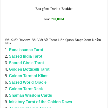
Journey Of Love Oracle – Lá Số 66: Coming Together
Journey Of Love Oracle – Lá Số 65: The Breaking
Bao gồm: Deck + Booklet
Giá:
700,000đ
Đề Xuất Review: Bài Viết Về Tarot Liên Quan Được Xem Nhiều
Nhất:
Renaissance Tarot
Sacred India Tarot
Sacred Circle Tarot
Golden Botticelli Tarot
Golden Tarot of Klimt
Sacred World Oracle
Golden Tarot Deck
Shaman Wisdom Cards
Initiatory Tarot of the Golden Dawn