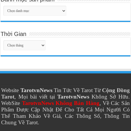
Thời Gian
Thời
Gian
Website
TarotvnNews
Tin Tức Về Tarot Từ
Cộng Đồng
Tarot
, Mọi bài viết tại
TarotvnNews
Không Sở Hữu.
WebSite
TarotvnNews Không Bán Hàng
, Về Các Sản
Phẩm Được Cập Nhật Để Cho Tất Cả Mọi Người Có
Thể Tham Khảo Về Giá, Các Thông Số, Thông Tin
Chung Về Tarot.