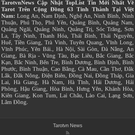
TarotvnNews Cập Nhật TopList Tin Mới Nhất Về
Tarot Trên Cộng Đồng 63 Tỉnh Thành Tại Việt
Nam:
Long An, Nam Định, Nghệ An, Ninh Bình, Ninh
Thuận, Phú Thọ, Phú Yên, Quảng Bình, Quảng Nam,
Quảng Ngãi, Quảng Ninh, Quảng Trị, Sóc Trăng, Sơn
La, Tây Ninh, Thanh Hóa, Thái Bình, Thái Nguyên,
Huế, Tiền Giang, Trà Vinh, Tuyên Quang, Vĩnh Long,
Vĩnh Phúc, Yên Bái., Hà Nội, Sài Gòn, Đà Nẵng, An
Giang, Bà Rịa - Vũng Tàu, Bạc Liêu, Bắc Giang, Bắc
Kạn, Bắc Ninh, Bến Tre, Bình Dương, Bình Định, Bình
Phước, Bình Thuận, Cao Bằng, Cà Mau, Cần Thơ, Đắk
Lắk, Đắk Nông, Điện Biên, Đồng Nai, Đồng Tháp, Gia
Lai, Hà Giang, Hà Nam, Hà Tĩnh, Hải Dương, Hải
Phòng, Hậu Giang, Hòa Bình, Hưng Yên, Khánh Hòa,
Kiên Giang, Kon Tum, Lai Châu, Lào Cai, Lạng Sơn,
Lâm Đồng.
Tarotvn News