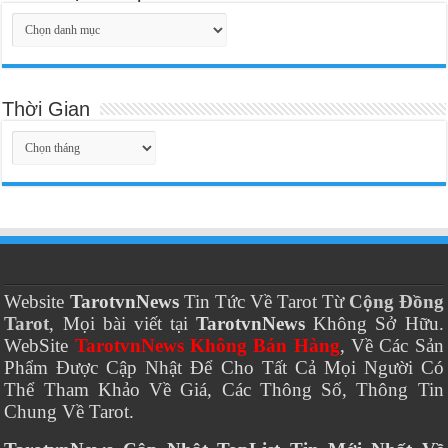
Thời Gian
Thời
Gian
Website
TarotvnNews
Tin Tức Về Tarot Từ
Cộng Đồng
Tarot
, Mọi bài viết tại
TarotvnNews
Không Sở Hữu.
WebSite
TarotvnNews Không Bán Hàng
, Về Các Sản
Phẩm Được Cập Nhật Để Cho Tất Cả Mọi Người Có
Thể Tham Khảo Về Giá, Các Thông Số, Thông Tin
Chung Về Tarot.