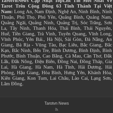
TarotvnNews Cập Nhật TopList Tin Mới Nhất Về
Tarot Trên Cộng Đồng 63 Tỉnh Thành Tại Việt
Nam:
Long An, Nam Định, Nghệ An, Ninh Bình, Ninh
Thuận, Phú Thọ, Phú Yên, Quảng Bình, Quảng Nam,
Quảng Ngãi, Quảng Ninh, Quảng Trị, Sóc Trăng, Sơn
La, Tây Ninh, Thanh Hóa, Thái Bình, Thái Nguyên,
Huế, Tiền Giang, Trà Vinh, Tuyên Quang, Vĩnh Long,
Vĩnh Phúc, Yên Bái., Hà Nội, Sài Gòn, Đà Nẵng, An
Giang, Bà Rịa - Vũng Tàu, Bạc Liêu, Bắc Giang, Bắc
Kạn, Bắc Ninh, Bến Tre, Bình Dương, Bình Định, Bình
Phước, Bình Thuận, Cao Bằng, Cà Mau, Cần Thơ, Đắk
Lắk, Đắk Nông, Điện Biên, Đồng Nai, Đồng Tháp, Gia
Lai, Hà Giang, Hà Nam, Hà Tĩnh, Hải Dương, Hải
Phòng, Hậu Giang, Hòa Bình, Hưng Yên, Khánh Hòa,
Kiên Giang, Kon Tum, Lai Châu, Lào Cai, Lạng Sơn,
Lâm Đồng.
Tarotvn News