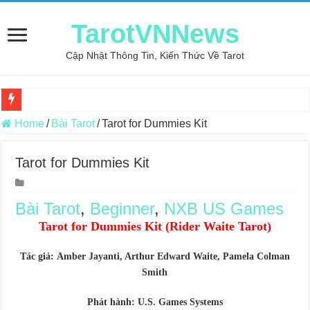
TarotVNNews
Cập Nhật Thông Tin, Kiến Thức Về Tarot
Review may áo thun tại xưởng may Dony
Home
/
Bài Tarot
/
Tarot for Dummies Kit
Top 5 Cuốn Sách Hướng Dẫn Đọc Bài Tarot Bằng Tiếng Việt
Tarot for Dummies Kit
Konxari Cards – Trải Nghiệm Kết Nối Với Thế Giới Tâm Linh
Querent Tìm Đến Nhiều Tarot Reader Nhưng Không Thấy Thỏa Mã
Bài Tarot
,
Beginner
,
NXB US Games
Journey Of Love Oracle – Lá Số 70: Heaven
Tarot for Dummies Kit (Rider Waite Tarot)
Journey Of Love Oracle – Lá Số 69: Contemplation
Tác giả: Amber Jayanti, Arthur Edward Waite, Pamela Colman
Journey Of Love Oracle – Lá Số 68: Drop Into Your Heart
Smith
Journey Of Love Oracle – Lá Số 67: The Swan
Phát hành: U.S. Games Systems