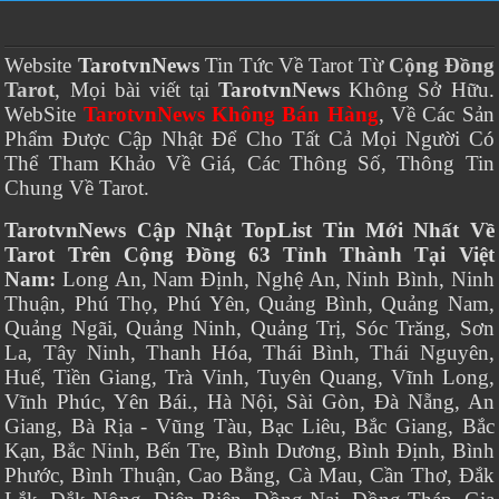
Website
TarotvnNews
Tin Tức Về Tarot Từ
Cộng Đồng
Tarot
, Mọi bài viết tại
TarotvnNews
Không Sở Hữu.
WebSite
TarotvnNews Không Bán Hàng
, Về Các Sản
Phẩm Được Cập Nhật Để Cho Tất Cả Mọi Người Có
Thể Tham Khảo Về Giá, Các Thông Số, Thông Tin
Chung Về Tarot.
TarotvnNews Cập Nhật TopList Tin Mới Nhất Về
Tarot Trên Cộng Đồng 63 Tỉnh Thành Tại Việt
Nam:
Long An, Nam Định, Nghệ An, Ninh Bình, Ninh
Thuận, Phú Thọ, Phú Yên, Quảng Bình, Quảng Nam,
Quảng Ngãi, Quảng Ninh, Quảng Trị, Sóc Trăng, Sơn
La, Tây Ninh, Thanh Hóa, Thái Bình, Thái Nguyên,
Huế, Tiền Giang, Trà Vinh, Tuyên Quang, Vĩnh Long,
Vĩnh Phúc, Yên Bái., Hà Nội, Sài Gòn, Đà Nẵng, An
Giang, Bà Rịa - Vũng Tàu, Bạc Liêu, Bắc Giang, Bắc
Kạn, Bắc Ninh, Bến Tre, Bình Dương, Bình Định, Bình
Phước, Bình Thuận, Cao Bằng, Cà Mau, Cần Thơ, Đắk