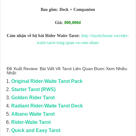
Journey Of Love Oracle – Lá Số 66: Coming Together
Bao gồm: Deck + Companion
Journey Of Love Oracle – Lá Số 65: The Breaking
Giá:
800,000đ
Cảm nhận về bộ bài Rider Waite Tarot:
http://mystichouse.vn/rider-
waite-tarot-tong-quan-va-cam-nhan/
Đề Xuất Review: Bài Viết Về Tarot Liên Quan Được Xem Nhiều
Nhất:
Original Rider-Waite Tarot Pack
Starter Tarot (RWS)
Golden Rider Tarot
Radiant Rider-Waite Tarot Deck
Albano Waite Tarot
Rider-Waite Tarot
Quick and Easy Tarot