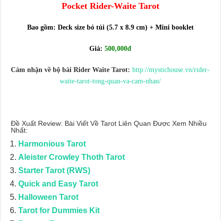
Pocket
Rider-Waite Tarot
Bao gồm: Deck size bỏ túi (5.7 x 8.9 cm) + Mini booklet
Giá:
500,000đ
Cảm nhận về bộ bài Rider Waite Tarot:
http://mystichouse.vn/rider-
waite-tarot-tong-quan-va-cam-nhan/
Đề Xuất Review: Bài Viết Về Tarot Liên Quan Được Xem Nhiều
Nhất:
Harmonious Tarot
Aleister Crowley Thoth Tarot
Starter Tarot (RWS)
Quick and Easy Tarot
Halloween Tarot
Tarot for Dummies Kit