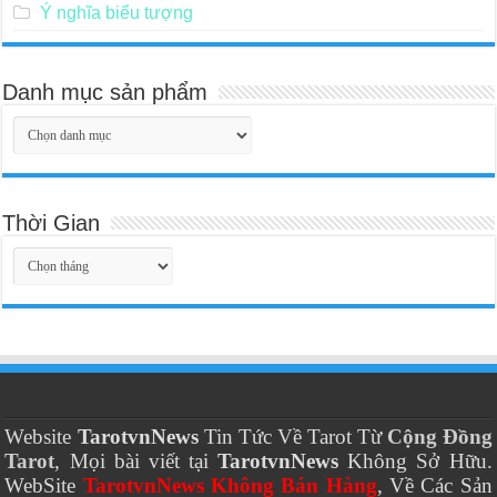
Ý nghĩa biểu tượng
Danh mục sản phẩm
Thời Gian
Thời
Gian
Website
TarotvnNews
Tin Tức Về Tarot Từ
Cộng Đồng
Tarot
, Mọi bài viết tại
TarotvnNews
Không Sở Hữu.
WebSite
TarotvnNews Không Bán Hàng
, Về Các Sản