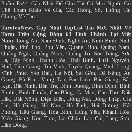
Phẩm Được Cập Nhật Để Cho Tất Cả Mọi Người Có
Thể Tham Khảo Về Giá, Các Thông Số, Thông Tin
Chung Về Tarot.
TarotvnNews Cập Nhật TopList Tin Mới Nhất Về
Tarot Trên Cộng Đồng 63 Tỉnh Thành Tại Việt
Nam:
Long An, Nam Định, Nghệ An, Ninh Bình, Ninh
Thuận, Phú Thọ, Phú Yên, Quảng Bình, Quảng Nam,
Quảng Ngãi, Quảng Ninh, Quảng Trị, Sóc Trăng, Sơn
La, Tây Ninh, Thanh Hóa, Thái Bình, Thái Nguyên,
Huế, Tiền Giang, Trà Vinh, Tuyên Quang, Vĩnh Long,
Vĩnh Phúc, Yên Bái., Hà Nội, Sài Gòn, Đà Nẵng, An
Giang, Bà Rịa - Vũng Tàu, Bạc Liêu, Bắc Giang, Bắc
Kạn, Bắc Ninh, Bến Tre, Bình Dương, Bình Định, Bình
Phước, Bình Thuận, Cao Bằng, Cà Mau, Cần Thơ, Đắk
Lắk, Đắk Nông, Điện Biên, Đồng Nai, Đồng Tháp, Gia
Lai, Hà Giang, Hà Nam, Hà Tĩnh, Hải Dương, Hải
Phòng, Hậu Giang, Hòa Bình, Hưng Yên, Khánh Hòa,
Kiên Giang, Kon Tum, Lai Châu, Lào Cai, Lạng Sơn,
Lâm Đồng.