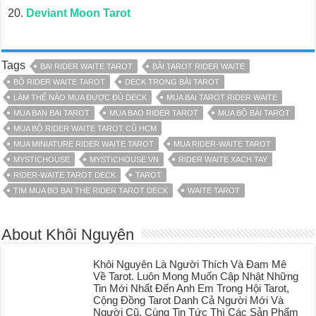
Deviant Moon Tarot
Tags
BAI RIDER WAITE TAROT
BÀI TAROT RIDER WAITE
BỘ RIDER WAITE TAROT
DECK TRONG BÀI TAROT
LÀM THẾ NÀO MUA ĐƯỢC ĐỦ DECK
MUA BAI TAROT RIDER WAITE
MUA BAN BAI TAROT
MUA BAO RIDER TAROT
MUA BỘ BÀI TAROT
MUA BỘ RIDER WAITE TAROT CŨ HCM
MUA MINIATURE RIDER WAITE TAROT
MUA RIDER-WAITE TAROT
MYSTICHOUSE
MYSTICHOUSE.VN
RIDER WAITE XACH TAY
RIDER-WAITE TAROT DECK
TAROT
TIM MUA BO BAI THE RIDER TAROT DECK
WAITE TAROT
About Khôi Nguyên
Khôi Nguyên Là Người Thích Và Đam Mê
Về Tarot. Luôn Mong Muốn Cập Nhật Những
Tin Mới Nhất Đến Anh Em Trong Hội Tarot,
Cộng Đồng Tarot Danh Cả Người Mới Và
Người Cũ. Cùng Tin Tức Thì Các Sản Phẩm