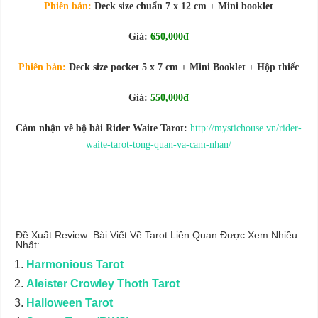
Journey Of Love Oracle – Lá Số 66: Coming Together
Phiên bản:
Deck size chuẩn 7 x 12 cm + Mini booklet
Journey Of Love Oracle – Lá Số 65: The Breaking
Giá:
650,000đ
Phiên bản:
Deck size pocket 5 x 7 cm + Mini Booklet + Hộp thiếc
Giá:
550,000đ
Cảm nhận về bộ bài Rider Waite Tarot:
http://mystichouse.vn/rider-
waite-tarot-tong-quan-va-cam-nhan/
Đề Xuất Review: Bài Viết Về Tarot Liên Quan Được Xem Nhiều
Nhất:
Harmonious Tarot
Aleister Crowley Thoth Tarot
Halloween Tarot