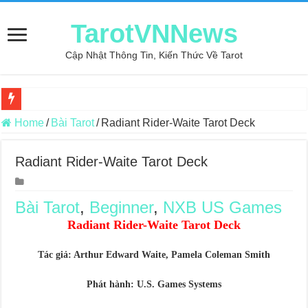
TarotVNNews
Cập Nhật Thông Tin, Kiến Thức Về Tarot
Review may áo thun tại xưởng may Dony
Home
/
Bài Tarot
/
Radiant Rider-Waite Tarot Deck
Top 5 Cuốn Sách Hướng Dẫn Đọc Bài Tarot Bằng Tiếng Việt
Radiant Rider-Waite Tarot Deck
Konxari Cards – Trải Nghiệm Kết Nối Với Thế Giới Tâm Linh
Querent Tìm Đến Nhiều Tarot Reader Nhưng Không Thấy Thỏa Mã
Bài Tarot
,
Beginner
,
NXB US Games
Journey Of Love Oracle – Lá Số 70: Heaven
Radiant Rider-Waite Tarot Deck
Journey Of Love Oracle – Lá Số 69: Contemplation
Tác giả: Arthur Edward Waite, Pamela Coleman Smith
Journey Of Love Oracle – Lá Số 68: Drop Into Your Heart
Journey Of Love Oracle – Lá Số 67: The Swan
Phát hành: U.S. Games Systems