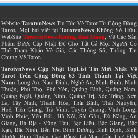
Website
TarotvnNews
Tin Tức Về Tarot Từ
Cộng Đồng
Tarot
, Mọi bài viết tại
TarotvnNews
Không Sở Hữu.
WebSite
TarotvnNews Không Bán Hàng
, Về Các Sản
Phẩm Được Cập Nhật Để Cho Tất Cả Mọi Người Có
Thể Tham Khảo Về Giá, Các Thông Số, Thông Tin
Chung Về Tarot.
TarotvnNews Cập Nhật TopList Tin Mới Nhất Về
Tarot Trên Cộng Đồng 63 Tỉnh Thành Tại Việt
Nam:
Long An, Nam Định, Nghệ An, Ninh Bình, Ninh
Thuận, Phú Thọ, Phú Yên, Quảng Bình, Quảng Nam,
Quảng Ngãi, Quảng Ninh, Quảng Trị, Sóc Trăng, Sơn
La, Tây Ninh, Thanh Hóa, Thái Bình, Thái Nguyên,
Huế, Tiền Giang, Trà Vinh, Tuyên Quang, Vĩnh Long,
Vĩnh Phúc, Yên Bái., Hà Nội, Sài Gòn, Đà Nẵng, An
Giang, Bà Rịa - Vũng Tàu, Bạc Liêu, Bắc Giang, Bắc
Kạn, Bắc Ninh, Bến Tre, Bình Dương, Bình Định, Bình
Phước, Bình Thuận, Cao Bằng, Cà Mau, Cần Thơ, Đắk