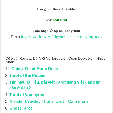
Journey Of Love Oracle – Lá Số 66: Coming Together
Journey Of Love Oracle – Lá Số 65: The Breaking
Bao gồm: Deck + Booklet
Giá:
650,000đ
Cảm nhận về bộ bài Labyrinth
Tarot:
http://mystichouse.vn/labyrinth-tarot-me-cung-huyen-ao/
Đề Xuất Review: Bài Viết Về Tarot Liên Quan Được Xem Nhiều
Nhất:
I Ching: Dead Moon Deck
Tarot of the Pirates
Tìm hiểu tài liệu, bài viết Tarot tiếng việt đáng tin
cậy ở đâu?
Tarot of Vampyres
Aleister Crowley Thoth Tarot – Cảm nhận
Ghost Tarot