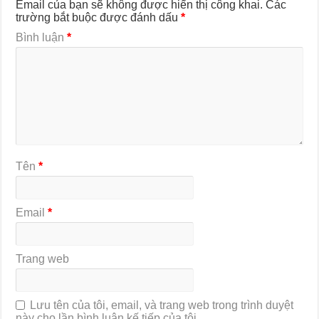
Email của bạn sẽ không được hiển thị công khai.
Các
trường bắt buộc được đánh dấu
*
Bình luận
*
Tên
*
Email
*
Trang web
Lưu tên của tôi, email, và trang web trong trình duyệt
này cho lần bình luận kế tiếp của tôi.