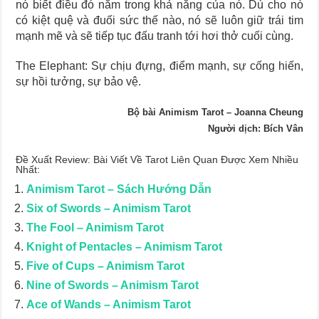
nó biết điều đó nằm trong khả năng của nó. Dù cho nó
có kiệt quệ và đuối sức thế nào, nó sẽ luôn giữ trái tim
mạnh mẽ và sẽ tiếp tục đấu tranh tới hơi thở cuối cùng.
The Elephant: Sự chịu đựng, điểm mạnh, sự cống hiến,
sự hồi tưởng, sự bảo vệ.
Bộ bài Animism Tarot – Joanna Cheung
Người dịch: Bích Vân
Đề Xuất Review: Bài Viết Về Tarot Liên Quan Được Xem Nhiều
Nhất:
Animism Tarot – Sách Hướng Dẫn
Six of Swords – Animism Tarot
The Fool – Animism Tarot
Knight of Pentacles – Animism Tarot
Five of Cups – Animism Tarot
Nine of Swords – Animism Tarot
Ace of Wands – Animism Tarot