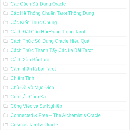
Các Cách Sử Dụng Oracle
Các Hệ Thống Chuẩn Tarot Thông Dụng
Các Kiến Thức Chung
Cách Đặt Câu Hỏi Đúng Trong Tarot
Cách Thức Sử Dụng Oracle Hiệu Quả
Cách Thức Thanh Tẩy Các Lá Bài Tarot
Cách Xào Bài Tarot
Cảm nhận lá bài Tarot
Chiêm Tinh
Chủ Đề Và Mục Đích
Con Lắc Cảm Xạ
Công Việc và Sự Nghiệp
Connected & Free – The Alchemist’s Oracle
Cosmos Tarot & Oracle