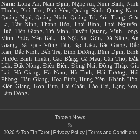
Nam:
Long An, Nam Định, Nghệ An, Ninh Bình, Ninh
Thuận, Phú Thọ, Phú Yên, Quảng Bình, Quảng Nam,
Quảng Ngãi, Quảng Ninh, Quảng Trị, Sóc Trăng, Sơn
La, Tây Ninh, Thanh Hóa, Thái Bình, Thái Nguyên,
Huế, Tiền Giang, Trà Vinh, Tuyên Quang, Vĩnh Long,
Vĩnh Phúc, Yên Bái., Hà Nội, Sài Gòn, Đà Nẵng, An
Giang, Bà Rịa - Vũng Tàu, Bạc Liêu, Bắc Giang, Bắc
Kạn, Bắc Ninh, Bến Tre, Bình Dương, Bình Định, Bình
Phước, Bình Thuận, Cao Bằng, Cà Mau, Cần Thơ, Đắk
Lắk, Đắk Nông, Điện Biên, Đồng Nai, Đồng Tháp, Gia
Lai, Hà Giang, Hà Nam, Hà Tĩnh, Hải Dương, Hải
Phòng, Hậu Giang, Hòa Bình, Hưng Yên, Khánh Hòa,
Kiên Giang, Kon Tum, Lai Châu, Lào Cai, Lạng Sơn,
Lâm Đồng.
Tarotvn News
2026 © Top Tin Tarot |
Privacy Policy
|
Terms and Conditions