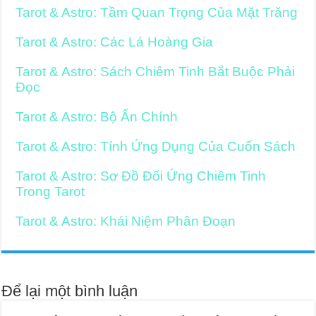
Tarot & Astro: Tầm Quan Trọng Của Mặt Trăng
Tarot & Astro: Các Lá Hoàng Gia
Tarot & Astro: Sách Chiêm Tinh Bắt Buộc Phải
Đọc
Tarot & Astro: Bộ Ẩn Chính
Tarot & Astro: Tính Ứng Dụng Của Cuốn Sách
Tarot & Astro: Sơ Đồ Đối Ứng Chiêm Tinh
Trong Tarot
Tarot & Astro: Khái Niệm Phân Đoạn
Để lại một bình luận