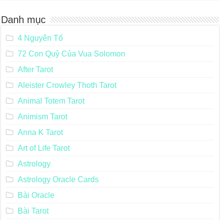
Danh mục
4 Nguyên Tố
72 Con Quỷ Của Vua Solomon
After Tarot
Aleister Crowley Thoth Tarot
Animal Totem Tarot
Animism Tarot
Anna K Tarot
Art of Life Tarot
Astrology
Astrology Oracle Cards
Bài Oracle
Bài Tarot