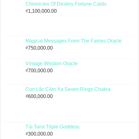
Chronicles Of Destiny Fortune Cards
₫
1,100,000.00
Magical Messages From The Fairies Oracle
₫
750,000.00
Vintage Wisdom Oracle
₫
700,000.00
Con Lắc Cảm Xạ Seven Rings Chakra
₫
600,000.00
Túi Tarot Triple Goddess
₫
300,000.00