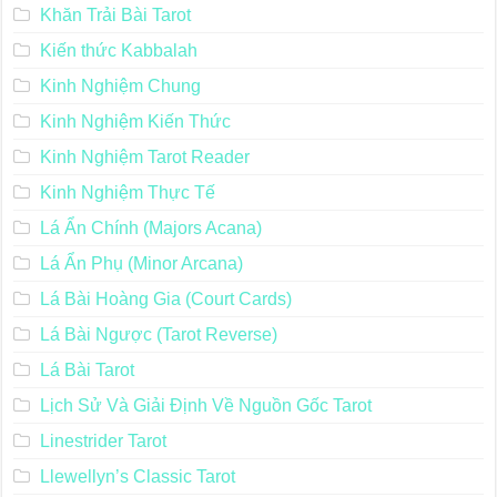
Khăn Trải Bài Tarot
Kiến thức Kabbalah
Kinh Nghiệm Chung
Kinh Nghiệm Kiến Thức
Kinh Nghiệm Tarot Reader
Kinh Nghiệm Thực Tế
Lá Ẩn Chính (Majors Acana)
Lá Ẩn Phụ (Minor Arcana)
Lá Bài Hoàng Gia (Court Cards)
Lá Bài Ngược (Tarot Reverse)
Lá Bài Tarot
Lịch Sử Và Giải Định Về Nguồn Gốc Tarot
Linestrider Tarot
Llewellyn’s Classic Tarot