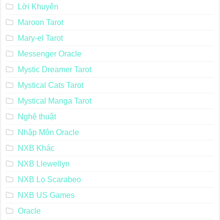
Lời Khuyên
Maroon Tarot
Mary-el Tarot
Messenger Oracle
Mystic Dreamer Tarot
Mystical Cats Tarot
Mystical Manga Tarot
Nghệ thuật
Nhập Môn Oracle
NXB Khác
NXB Llewellyn
NXB Lo Scarabeo
NXB US Games
Oracle