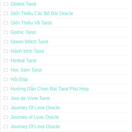
Gilded Tarot
Giới Thiệu Các Bộ Bài Oracle
Giới Thiệu Về Tarot
Gothic Tarot
Green Witch Tarot
Hành trình Tarot
Herbal Tarot
Học Xem Tarot
Hỏi Đáp
Hướng Dẫn Chọn Bài Tarot Phù Hợp
Joie de Vivre Tarot
Journey Of Love Oracle
Journey of Love Oracle
Journey Of Love Oracle