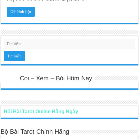
Coi – Xem – Bói Hôm Nay
Bói Bài Tarot Online Hằng Ngày
Bộ Bài Tarot Chính Hãng