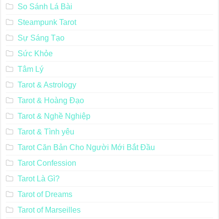
So Sánh Lá Bài
Steampunk Tarot
Sự Sáng Tạo
Sức Khỏe
Tâm Lý
Tarot & Astrology
Tarot & Hoàng Đạo
Tarot & Nghề Nghiệp
Tarot & Tình yêu
Tarot Căn Bản Cho Người Mới Bắt Đầu
Tarot Confession
Tarot Là Gì?
Tarot of Dreams
Tarot of Marseilles