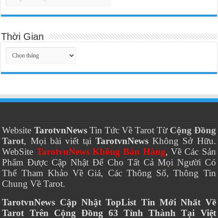
Thời Gian
Thời
Gian
Website
TarotvnNews
Tin Tức Về Tarot Từ
Cộng Đồng
Tarot
, Mọi bài viết tại
TarotvnNews
Không Sở Hữu.
WebSite
TarotvnNews Không Bán Hàng
, Về Các Sản
Phẩm Được Cập Nhật Để Cho Tất Cả Mọi Người Có
Thể Tham Khảo Về Giá, Các Thông Số, Thông Tin
Chung Về Tarot.
TarotvnNews Cập Nhật TopList Tin Mới Nhất Về
Tarot Trên Cộng Đồng 63 Tỉnh Thành Tại Việt