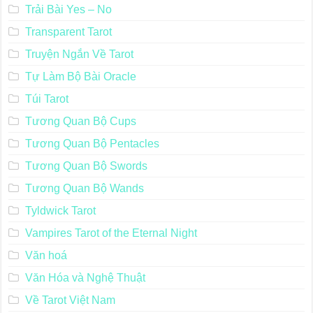
Trải Bài Yes – No
Transparent Tarot
Truyện Ngắn Về Tarot
Tự Làm Bộ Bài Oracle
Túi Tarot
Tương Quan Bộ Cups
Tương Quan Bộ Pentacles
Tương Quan Bộ Swords
Tương Quan Bộ Wands
Tyldwick Tarot
Vampires Tarot of the Eternal Night
Văn hoá
Văn Hóa và Nghệ Thuật
Về Tarot Việt Nam