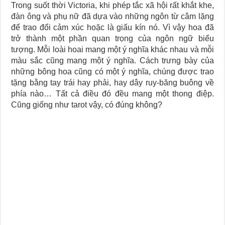
Journey Of Love Oracle – Lá Số 66: Coming Together
Trong suốt thời Victoria, khi phép tắc xã hội rất khắt khe,
đàn ông và phụ nữ đã dựa vào những ngôn từ câm lặng
Journey Of Love Oracle – Lá Số 65: The Breaking
để trao đổi cảm xúc hoặc là giấu kín nó. Vì vậy hoa đã
trở thành một phần quan trọng của ngôn ngữ biểu
tượng. Mỗi loài hoai mang một ý nghĩa khác nhau và mỗi
màu sắc cũng mang một ý nghĩa. Cách trưng bày của
những bông hoa cũng có một ý nghĩa, chúng được trao
tặng bằng tay trái hay phải, hay dây ruy-băng buông về
phía nào… Tất cả điều đó đều mang một thong điệp.
Cũng giống như tarot vậy, có đúng không?