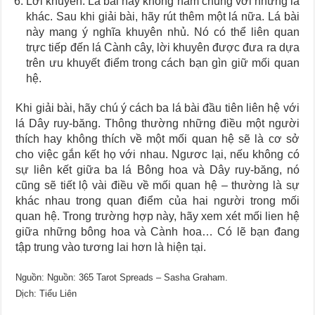
Lời khuyên: Lá bài này không nằm chung với những lá
khác. Sau khi giải bài, hãy rút thêm một lá nữa. Lá bài
này mang ý nghĩa khuyên nhủ. Nó có thể liên quan
trực tiếp đến lá Cành cây, lời khuyên được đưa ra dựa
trên ưu khuyết điểm trong cách bạn gìn giữ mối quan
hệ.
Khi giải bài, hãy chú ý cách ba lá bài đầu tiên liên hệ với
lá Dây ruy-băng. Thông thường những điều một người
thích hay không thích về một mối quan hệ sẽ là cơ sở
cho việc gắn kết họ với nhau. Ngươc lại, nếu không có
sự liên kết giữa ba lá Bông hoa và Dây ruy-băng, nó
cũng sẽ tiết lộ vài điều về mối quan hệ – thường là sự
khác nhau trong quan điểm của hai người trong mối
quan hệ. Trong trường hợp này, hãy xem xét mối lien hệ
giữa những bông hoa và Cành hoa… Có lẽ bạn đang
tập trung vào tương lai hơn là hiện tại.
Nguồn: Nguồn: 365 Tarot Spreads – Sasha Graham.
Dịch: Tiểu Liên