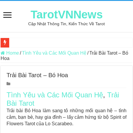
TarotVNNews
Cập Nhật Thông Tin, Kiến Thức Về Tarot
Review may áo thun tại xưởng may Dony
Home
/
Tình Yêu và Các Mối Quan Hệ
/
Trải Bài Tarot – Bó
Hoa
Top 5 Cuốn Sách Hướng Dẫn Đọc Bài Tarot Bằng Tiếng Việt
Konxari Cards – Trải Nghiệm Kết Nối Với Thế Giới Tâm Linh
Trải Bài Tarot – Bó Hoa
Querent Tìm Đến Nhiều Tarot Reader Nhưng Không Thấy Thỏa Mã
Journey Of Love Oracle – Lá Số 70: Heaven
Tình Yêu và Các Mối Quan Hệ
,
Trải
Bài Tarot
Journey Of Love Oracle – Lá Số 69: Contemplation
Trải bài Bó Hoa làm sang tỏ những mối quan hệ – tình
Journey Of Love Oracle – Lá Số 68: Drop Into Your Heart
cảm, bạn bè, hay gia đình – lấy cảm hứng từ bộ Spirit of
Journey Of Love Oracle – Lá Số 67: The Swan
Flowers Tarot của Lo Scarabeo.