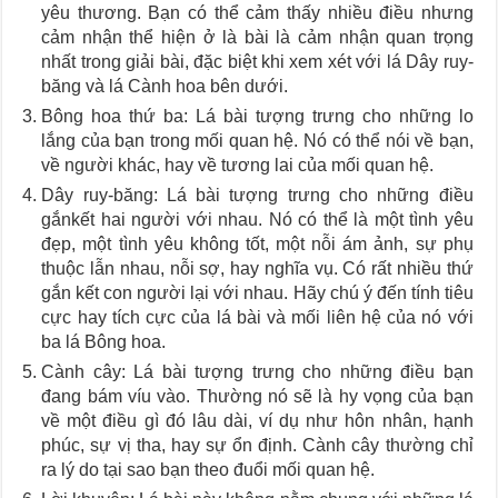
yêu thương. Bạn có thể cảm thấy nhiều điều nhưng
cảm nhận thể hiện ở là bài là cảm nhận quan trọng
nhất trong giải bài, đặc biệt khi xem xét với lá Dây ruy-
băng và lá Cành hoa bên dưới.
Bông hoa thứ ba: Lá bài tượng trưng cho những lo
lắng của bạn trong mối quan hệ. Nó có thể nói về bạn,
về người khác, hay về tương lai của mối quan hệ.
Dây ruy-băng: Lá bài tượng trưng cho những điều
gắnkết hai người với nhau. Nó có thể là một tình yêu
đẹp, một tình yêu không tốt, một nỗi ám ảnh, sự phụ
thuộc lẫn nhau, nỗi sợ, hay nghĩa vụ. Có rất nhiều thứ
gắn kết con người lại với nhau. Hãy chú ý đến tính tiêu
cực hay tích cực của lá bài và mối liên hệ của nó với
ba lá Bông hoa.
Cành cây: Lá bài tượng trưng cho những điều bạn
đang bám víu vào. Thường nó sẽ là hy vọng của bạn
về một điều gì đó lâu dài, ví dụ như hôn nhân, hạnh
phúc, sự vị tha, hay sự ổn định. Cành cây thường chỉ
ra lý do tại sao bạn theo đuổi mối quan hệ.