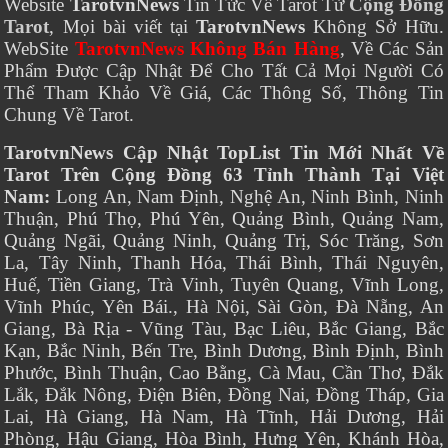
Website
TarotvnNews
Tin Tức Về Tarot Từ
Cộng Đồng
Tarot
, Mọi bài viết tại
TarotvnNews
Không Sở Hữu.
WebSite
TarotvnNews Không Bán Hàng
, Về Các Sản
Phẩm Được Cập Nhật Để Cho Tất Cả Mọi Người Có
Thể Tham Khảo Về Giá, Các Thông Số, Thông Tin
Chung Về Tarot.
TarotvnNews Cập Nhật TopList Tin Mới Nhất Về
Tarot Trên Cộng Đồng 63 Tỉnh Thành Tại Việt
Nam:
Long An, Nam Định, Nghệ An, Ninh Bình, Ninh
Thuận, Phú Thọ, Phú Yên, Quảng Bình, Quảng Nam,
Quảng Ngãi, Quảng Ninh, Quảng Trị, Sóc Trăng, Sơn
La, Tây Ninh, Thanh Hóa, Thái Bình, Thái Nguyên,
Huế, Tiền Giang, Trà Vinh, Tuyên Quang, Vĩnh Long,
Vĩnh Phúc, Yên Bái., Hà Nội, Sài Gòn, Đà Nẵng, An
Giang, Bà Rịa - Vũng Tàu, Bạc Liêu, Bắc Giang, Bắc
Kạn, Bắc Ninh, Bến Tre, Bình Dương, Bình Định, Bình
Phước, Bình Thuận, Cao Bằng, Cà Mau, Cần Thơ, Đắk
Lắk, Đắk Nông, Điện Biên, Đồng Nai, Đồng Tháp, Gia
Lai, Hà Giang, Hà Nam, Hà Tĩnh, Hải Dương, Hải
Phòng, Hậu Giang, Hòa Bình, Hưng Yên, Khánh Hòa,