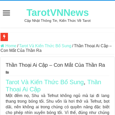
TarotVNNews
Cập Nhật Thông Tin, Kiến Thức Về Tarot
Review may áo thun tại xưởng may Dony
Home
/
Tarot Và Kiến Thức Bổ Sung
/
Thần Thoại Ai Cập –
Con Mắt Của Thần Ra
Top 5 Cuốn Sách Hướng Dẫn Đọc Bài Tarot Bằng Tiếng Việt
Konxari Cards – Trải Nghiệm Kết Nối Với Thế Giới Tâm Linh
Thần Thoại Ai Cập – Con Mắt Của Thần Ra
Querent Tìm Đến Nhiều Tarot Reader Nhưng Không Thấy Thỏa Mã
Journey Of Love Oracle – Lá Số 70: Heaven
Tarot Và Kiến Thức Bổ Sung
,
Thần
Thoại Ai Cập
Journey Of Love Oracle – Lá Số 69: Contemplation
Một đêm nọ, Shu và Tefnut không ngủ mà lại đi lang
Journey Of Love Oracle – Lá Số 68: Drop Into Your Heart
thang trong bóng tối. Shu vốn là hơi thở và Tefnut, bọt
Journey Of Love Oracle – Lá Số 67: The Swan
dãi, nên không ai trong chúng có quyền năng đặc biệt
cho phép nhìn xuyên bóng tối. Vì thế, đúng như chúng