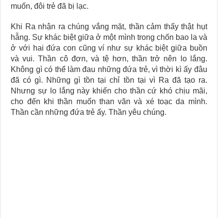
Journey Of Love Oracle – Lá Số 66: Coming Together
muốn, đôi trẻ đã bị lạc.
Journey Of Love Oracle – Lá Số 65: The Breaking
Khi Ra nhận ra chúng vắng mặt, thần cảm thấy thật hụt
hẫng. Sự khác biệt giữa ở một mình trong chốn bao la và
ở với hai đứa con cũng ví như sự khác biệt giữa buồn
và vui. Thần cô đơn, và tệ hơn, thần trở nên lo lắng.
Không gì có thể làm đau những đứa trẻ, vì thời kì ấy đâu
đã có gì. Những gì tồn tại chỉ tồn tại vì Ra đã tạo ra.
Nhưng sự lo lắng này khiến cho thần cứ khó chịu mãi,
cho đến khi thần muốn than vãn và xé toạc da mình.
Thần cần những đứa trẻ ấy. Thần yêu chúng.