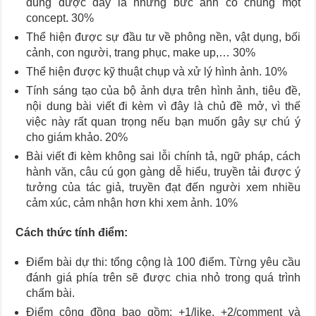
dung được đây là những bức ảnh có chung một
concept. 30%
Thể hiện được sự đầu tư về phông nền, vật dụng, bối
cảnh, con người, trang phục, make up,… 30%
Thể hiện được kỹ thuật chụp và xử lý hình ảnh. 10%
Tính sáng tạo của bộ ảnh dựa trên hình ảnh, tiêu đề,
nội dung bài viết đi kèm vì đây là chủ đề mở, vì thế
việc này rất quan trọng nếu bạn muốn gây sự chú ý
cho giám khảo. 20%
Bài viết đi kèm không sai lỗi chính tả, ngữ pháp, cách
hành văn, câu cú gọn gàng dễ hiểu, truyền tải được ý
tưởng của tác giả, truyền đạt đến người xem nhiều
cảm xúc, cảm nhận hơn khi xem ảnh. 10%
Cách thức tính điểm:
Điểm bài dự thi: tổng cộng là 100 điểm. Từng yêu cầu
đánh giá phía trên sẽ được chia nhỏ trong quá trình
chấm bài.
Điểm cộng đồng bao gồm: +1/like, +2/comment và