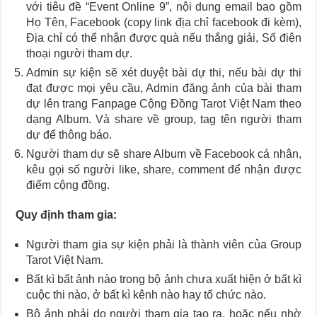
với tiêu đề “Event Online 9”, nội dung email bao gồm
Họ Tên, Facebook (copy link địa chỉ facebook đi kèm),
Địa chỉ có thể nhận được quà nếu thắng giải, Số điện
thoại người tham dự.
Admin sự kiện sẽ xét duyệt bài dự thi, nếu bài dự thi
đạt được mọi yêu cầu, Admin đăng ảnh của bài tham
dự lên trang Fanpage Cộng Đồng Tarot Việt Nam theo
dạng Album. Và share về group, tag tên người tham
dự để thông báo.
Người tham dự sẽ share Album về Facebook cá nhân,
kêu gọi số người like, share, comment để nhận được
điểm cộng đồng.
Quy định tham gia:
Người tham gia sự kiện phải là thành viên của Group
Tarot Việt Nam.
Bất kì bất ảnh nào trong bộ ảnh chưa xuất hiện ở bất kì
cuộc thi nào, ở bất kì kênh nào hay tổ chức nào.
Bộ ảnh phải do người tham gia tạo ra, hoặc nếu nhờ