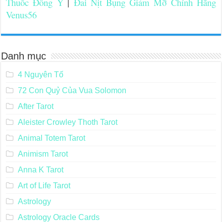
Thuốc Đông Y
|
Đai Nịt Bụng Giảm Mỡ Chính Hãng
Venus56
Danh mục
4 Nguyên Tố
72 Con Quỷ Của Vua Solomon
After Tarot
Aleister Crowley Thoth Tarot
Animal Totem Tarot
Animism Tarot
Anna K Tarot
Art of Life Tarot
Astrology
Astrology Oracle Cards