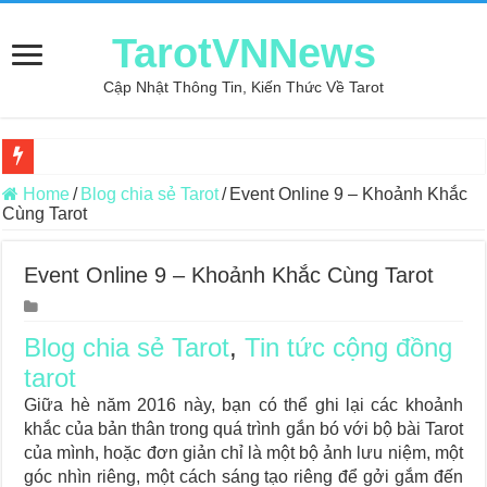
TarotVNNews
Cập Nhật Thông Tin, Kiến Thức Về Tarot
Review may áo thun tại xưởng may Dony
Home
/
Blog chia sẻ Tarot
/
Event Online 9 – Khoảnh Khắc
Cùng Tarot
Top 5 Cuốn Sách Hướng Dẫn Đọc Bài Tarot Bằng Tiếng Việt
Konxari Cards – Trải Nghiệm Kết Nối Với Thế Giới Tâm Linh
Event Online 9 – Khoảnh Khắc Cùng Tarot
Querent Tìm Đến Nhiều Tarot Reader Nhưng Không Thấy Thỏa Mã
Journey Of Love Oracle – Lá Số 70: Heaven
Blog chia sẻ Tarot
,
Tin tức cộng đồng
tarot
Journey Of Love Oracle – Lá Số 69: Contemplation
Giữa hè năm 2016 này, bạn có thể ghi lại các khoảnh
Journey Of Love Oracle – Lá Số 68: Drop Into Your Heart
khắc của bản thân trong quá trình gắn bó với bộ bài Tarot
Journey Of Love Oracle – Lá Số 67: The Swan
của mình, hoặc đơn giản chỉ là một bộ ảnh lưu niệm, một
góc nhìn riêng, một cách sáng tạo riêng để gởi gắm đến