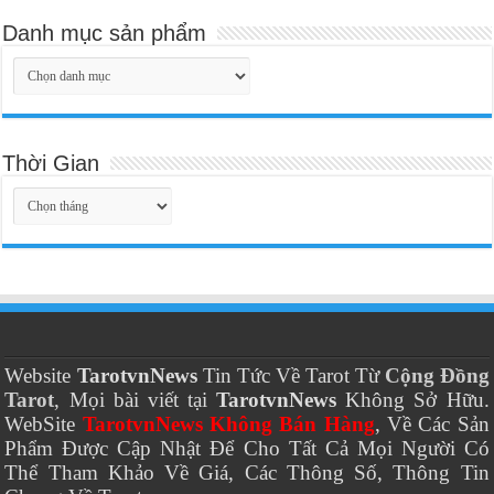
Danh mục sản phẩm
Thời Gian
Thời
Gian
Website
TarotvnNews
Tin Tức Về Tarot Từ
Cộng Đồng
Tarot
, Mọi bài viết tại
TarotvnNews
Không Sở Hữu.
WebSite
TarotvnNews Không Bán Hàng
, Về Các Sản
Phẩm Được Cập Nhật Để Cho Tất Cả Mọi Người Có
Thể Tham Khảo Về Giá, Các Thông Số, Thông Tin