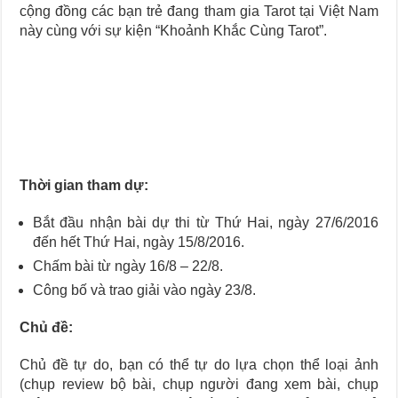
Journey Of Love Oracle – Lá Số 66: Coming Together
cộng đồng các bạn trẻ đang tham gia Tarot tại Việt Nam
Journey Of Love Oracle – Lá Số 65: The Breaking
này cùng với sự kiện “Khoảnh Khắc Cùng Tarot”.
Thời gian tham dự:
Bắt đầu nhận bài dự thi từ Thứ Hai, ngày 27/6/2016
đến hết Thứ Hai, ngày 15/8/2016.
Chấm bài từ ngày 16/8 – 22/8.
Công bố và trao giải vào ngày 23/8.
Chủ đề:
Chủ đề tự do, bạn có thể tự do lựa chọn thể loại ảnh
(chụp review bộ bài, chụp người đang xem bài, chụp