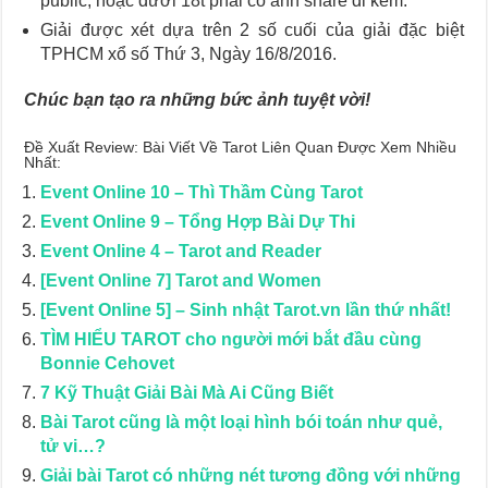
public, hoặc dưới 18t phải có ảnh share đi kèm.
Giải được xét dựa trên 2 số cuối của giải đặc biệt
TPHCM xổ số Thứ 3, Ngày 16/8/2016.
Chúc bạn tạo ra những bức ảnh tuyệt vời!
Đề Xuất Review: Bài Viết Về Tarot Liên Quan Được Xem Nhiều
Nhất:
Event Online 10 – Thì Thầm Cùng Tarot
Event Online 9 – Tổng Hợp Bài Dự Thi
Event Online 4 – Tarot and Reader
[Event Online 7] Tarot and Women
[Event Online 5] – Sinh nhật Tarot.vn lần thứ nhất!
TÌM HIỂU TAROT cho người mới bắt đầu cùng
Bonnie Cehovet
7 Kỹ Thuật Giải Bài Mà Ai Cũng Biết
Bài Tarot cũng là một loại hình bói toán như quẻ,
tử vi…?
Giải bài Tarot có những nét tương đồng với những