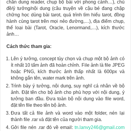
chân dung reader, chụp bộ bài với phong cảnh…), chủ
đề/ý tưởng/nội dung (câu truyện về cậu bé đang chập
chững học dùng bài tarot, quá trình tìm hiểu tarot, đồng
hành cùng tarot trên mọi nẻo đường,…), địa điểm chụp,
thể loại bài (Tarot, Oracle, Lenormand,…), kích thước
ảnh…
Cách thức tham gia:
Lên ý tưởng, concept tùy chọn và chụp một bộ ảnh có
ít nhất 10 tấm ảnh đã hoàn chỉnh. File ảnh là file JPEG
hoặc PNG, kích thước ảnh thấp nhất là 600px và
không gắn tên, water mark trên ảnh.
Trình bày ý tưởng, nội dung, suy nghĩ cá nhân về bộ
ảnh. Đặt tên cho bộ ảnh cho phù hợp với nội dung, ý
tưởng ban đầu. Đưa toàn bộ nội dung vào file word,
đặt tên file theo tên bộ ảnh.
Đưa tất cả file ảnh và word vào một folder, nén lại
thành file .rar và đặt tên của người tham gia.
Gởi file nén .rar đó về email:
tn.lanvy246@gmail.com