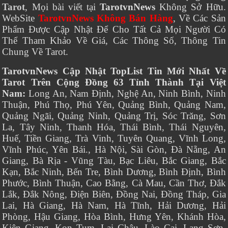
Tarot
, Mọi bài viết tại
TarotvnNews
Không Sở Hữu.
WebSite
TarotvnNews Không Bán Hàng
, Về Các Sản
Phẩm Được Cập Nhật Để Cho Tất Cả Mọi Người Có
Thể Tham Khảo Về Giá, Các Thông Số, Thông Tin
Chung Về Tarot.
TarotvnNews Cập Nhật TopList Tin Mới Nhất Về
Tarot Trên Cộng Đồng 63 Tỉnh Thành Tại Việt
Nam:
Long An, Nam Định, Nghệ An, Ninh Bình, Ninh
Thuận, Phú Thọ, Phú Yên, Quảng Bình, Quảng Nam,
Quảng Ngãi, Quảng Ninh, Quảng Trị, Sóc Trăng, Sơn
La, Tây Ninh, Thanh Hóa, Thái Bình, Thái Nguyên,
Huế, Tiền Giang, Trà Vinh, Tuyên Quang, Vĩnh Long,
Vĩnh Phúc, Yên Bái., Hà Nội, Sài Gòn, Đà Nẵng, An
Giang, Bà Rịa - Vũng Tàu, Bạc Liêu, Bắc Giang, Bắc
Kạn, Bắc Ninh, Bến Tre, Bình Dương, Bình Định, Bình
Phước, Bình Thuận, Cao Bằng, Cà Mau, Cần Thơ, Đắk
Lắk, Đắk Nông, Điện Biên, Đồng Nai, Đồng Tháp, Gia
Lai, Hà Giang, Hà Nam, Hà Tĩnh, Hải Dương, Hải
Phòng, Hậu Giang, Hòa Bình, Hưng Yên, Khánh Hòa,
Kiên Giang, Kon Tum, Lai Châu, Lào Cai, Lạng Sơn,