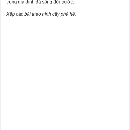
Journey Of Love Oracle – Lá Số 66: Coming Together
trong gia đình đã sống đời trước.
Journey Of Love Oracle – Lá Số 65: The Breaking
Xếp các bài theo hình cây phả hệ.