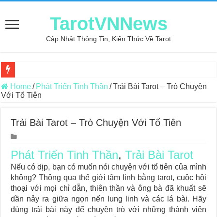
TarotVNNews
Cập Nhật Thông Tin, Kiến Thức Về Tarot
Review may áo thun tại xưởng may Dony
Home
/
Phát Triển Tinh Thần
/
Trải Bài Tarot – Trò Chuyện
Với Tổ Tiên
Top 5 Cuốn Sách Hướng Dẫn Đọc Bài Tarot Bằng Tiếng Việt
Konxari Cards – Trải Nghiệm Kết Nối Với Thế Giới Tâm Linh
Trải Bài Tarot – Trò Chuyện Với Tổ Tiên
Querent Tìm Đến Nhiều Tarot Reader Nhưng Không Thấy Thỏa Mã
Journey Of Love Oracle – Lá Số 70: Heaven
Phát Triển Tinh Thần
,
Trải Bài Tarot
Nếu có dịp, bạn có muốn nói chuyện với tổ tiên của mình
Journey Of Love Oracle – Lá Số 69: Contemplation
không? Thông qua thế giới tâm linh bằng tarot, cuộc hội
Journey Of Love Oracle – Lá Số 68: Drop Into Your Heart
thoại với mọi chỉ dẫn, thiên thần và ông bà đã khuất sẽ
dần nảy ra giữa ngọn nến lung linh và các lá bài. Hãy
Journey Of Love Oracle – Lá Số 67: The Swan
dùng trải bài này để chuyện trò với những thành viên