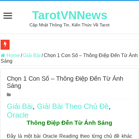
TarotVNNews
Cập Nhật Thông Tin, Kiến Thức Về Tarot
Review may áo thun tại xưởng may Dony
Home
/
Giải Bài
/
Chọn 1 Con Số – Thông Điệp Đến Từ Ánh
Sáng
Top 5 Cuốn Sách Hướng Dẫn Đọc Bài Tarot Bằng Tiếng Việt
Konxari Cards – Trải Nghiệm Kết Nối Với Thế Giới Tâm Linh
Chọn 1 Con Số – Thông Điệp Đến Từ Ánh
Sáng
Querent Tìm Đến Nhiều Tarot Reader Nhưng Không Thấy Thỏa Mã
Journey Of Love Oracle – Lá Số 70: Heaven
Giải Bài
,
Giải Bài Theo Chủ Đề
,
Journey Of Love Oracle – Lá Số 69: Contemplation
Oracle
Journey Of Love Oracle – Lá Số 68: Drop Into Your Heart
Thông Điệp Đến Từ Ánh Sáng
Journey Of Love Oracle – Lá Số 67: The Swan
Đây là một bài Oracle Reading theo từng chủ đề khác