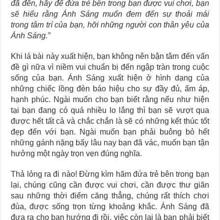
đã đến, hãy để đứa trẻ bên trong bạn được vui chơi, bạn
sẽ hiểu rằng Ánh Sáng muốn đem đến sự thoải mái
trong tâm trí của bạn, hỡi những người con thân yêu của
Ánh Sáng.”
Khi lá bài này xuất hiện, bạn không nên bận tâm đến vấn
đề gì nữa vì niềm vui chuẩn bị đến ngập tràn trong cuộc
sống của bạn. Ánh Sáng xuất hiện ở hình dạng của
những chiếc lồng đèn báo hiệu cho sự đầy đủ, ấm áp,
hạnh phúc. Ngài muốn cho bạn biết rằng nếu như hiện
tại bạn đang có quá nhiều lo lắng thì bạn sẽ vượt qua
được hết tất cả và chắc chắn là sẽ có những kết thúc tốt
đẹp đến với bạn. Ngài muốn bạn phải buông bỏ hết
những gánh nặng bấy lâu nay bạn đã vác, muốn bạn tận
hưởng một ngày trọn vẹn đúng nghĩa.
Thả lỏng ra đi nào! Đừng kìm hãm đứa trẻ bên trong bạn
lại, chúng cũng cần được vui chơi, cần được thư giãn
sau những thời điểm căng thẳng, chúng rất thích chơi
đùa, được sống trọn từng khoảng khắc. Ánh Sáng đã
đưa ra cho bạn hướng đi rồi, việc còn lại là bạn phải biết