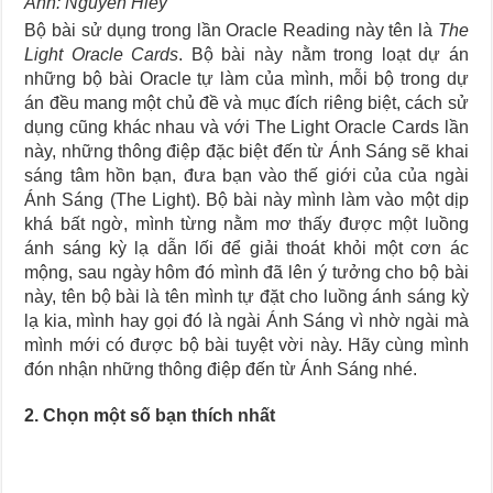
Ảnh: Nguyễn Hiếy
Bộ bài sử dụng trong lần Oracle Reading này tên là
The
Light Oracle Cards
. Bộ bài này nằm trong loạt dự án
những bộ bài Oracle tự làm của mình, mỗi bộ trong dự
án đều mang một chủ đề và mục đích riêng biệt, cách sử
dụng cũng khác nhau và với The Light Oracle Cards lần
này, những thông điệp đặc biệt đến từ Ánh Sáng sẽ khai
sáng tâm hồn bạn, đưa bạn vào thế giới của của ngài
Ánh Sáng (The Light). Bộ bài này mình làm vào một dịp
khá bất ngờ, mình từng nằm mơ thấy được một luồng
ánh sáng kỳ lạ dẫn lối để giải thoát khỏi một cơn ác
mộng, sau ngày hôm đó mình đã lên ý tưởng cho bộ bài
này, tên bộ bài là tên mình tự đặt cho luồng ánh sáng kỳ
lạ kia, mình hay gọi đó là ngài Ánh Sáng vì nhờ ngài mà
mình mới có được bộ bài tuyệt vời này. Hãy cùng mình
đón nhận những thông điệp đến từ Ánh Sáng nhé.
2. Chọn một số bạn thích nhất