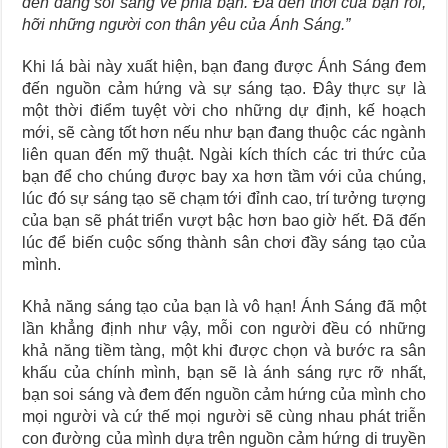
đèn đang soi sáng về phía bạn. Đã đến thời của bạn rồi,
hỡi những người con thân yêu của Ánh Sáng.”
Khi lá bài này xuất hiện, bạn đang được Ánh Sáng đem
đến nguồn cảm hứng và sự sáng tạo. Đây thực sự là
một thời điểm tuyệt vời cho những dự định, kế hoạch
mới, sẽ càng tốt hơn nếu như bạn đang thuộc các ngành
liên quan đến mỹ thuật. Ngài kích thích các tri thức của
bạn để cho chúng được bay xa hơn tầm với của chúng,
lúc đó sự sáng tạo sẽ chạm tới đỉnh cao, trí tưởng tượng
của bạn sẽ phát triển vượt bậc hơn bao giờ hết. Đã đến
lúc để biến cuộc sống thành sân chơi đầy sáng tạo của
mình.
Khả năng sáng tạo của bạn là vô hạn! Ánh Sáng đã một
lần khẳng định như vậy, mỗi con người đều có những
khả năng tiềm tàng, một khi được chọn và bước ra sân
khấu của chính mình, bạn sẽ là ánh sáng rực rỡ nhất,
bạn soi sáng và đem đến nguồn cảm hứng của mình cho
mọi người và cứ thế mọi người sẽ cùng nhau phát triễn
con đường của mình dựa trên nguồn cảm hứng di truyền