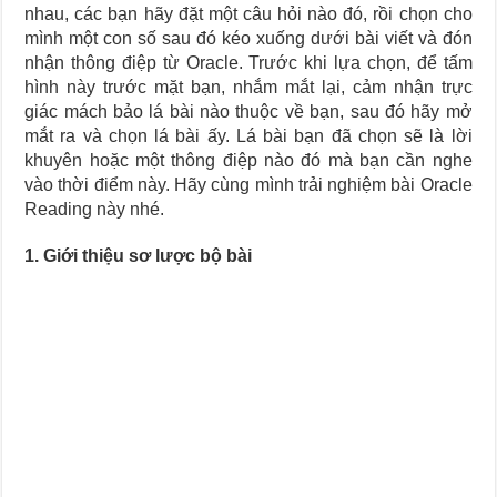
Journey Of Love Oracle – Lá Số 66: Coming Together
nhau, các bạn hãy đặt một câu hỏi nào đó, rồi chọn cho
Journey Of Love Oracle – Lá Số 65: The Breaking
mình một con số sau đó kéo xuống dưới bài viết và đón
nhận thông điệp từ Oracle. Trước khi lựa chọn, để tấm
hình này trước mặt bạn, nhắm mắt lại, cảm nhận trực
giác mách bảo lá bài nào thuộc về bạn, sau đó hãy mở
mắt ra và chọn lá bài ấy. Lá bài bạn đã chọn sẽ là lời
khuyên hoặc một thông điệp nào đó mà bạn cần nghe
vào thời điểm này. Hãy cùng mình trải nghiệm bài Oracle
Reading này nhé.
1. Giới thiệu sơ lược bộ bài