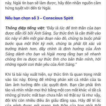
này. Ngài tin bạn sẽ làm được, hãy đón nhận nguồn cảm
hứng tuyệt vời đến từ Ngài.
Nếu bạn chọn số 3 – Conscious Spirit
Thông điệp tiếng việt:
“Đây là lúc để tinh thần của bạn
được dẫn lối bởi Ánh Sáng. Sự thức tỉnh là cần thiết vào
lúc này vì đến một giai đoạn nào đó, chúng ta buộc phải
bước qua một thời kỳ mới, chúng ta phải lột xác và
trưởng thành hơn, đây chính là định hướng của Ánh
Sáng dành cho bạn và Ngài mong rằng bạn sẽ nhanh
chóng tìm ra được sự thức tỉnh cho bản thân mình, hỡi
những người con thân yêu của Ánh Sáng.”
Khi lá bài này xuất hiện, sự thức tỉnh là quan trọng nhất
vào lúc này. Đừng để những phán xét cá nhân của ta
làm ảnh hưởng đến các quyết định. Bạn cần phải tỉnh
táo và nhìn nhận mọi thứ bằng một con mắt khác vì tất cả
những gì trước mắt bạn chưa hẳn nó thật sự là như vậy,
đôi khi còn nhiều điều ẩn giấu đằng sau. Hãy để trí óc
của mình được mở mang, tinh thần của bạn phải thật