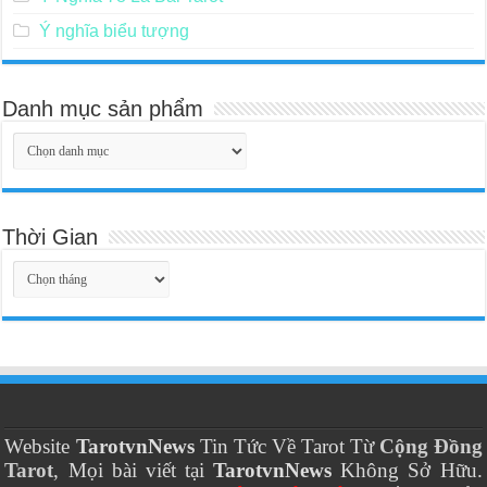
Ý nghĩa biểu tượng
Danh mục sản phẩm
Thời Gian
Thời
Gian
Website
TarotvnNews
Tin Tức Về Tarot Từ
Cộng Đồng
Tarot
, Mọi bài viết tại
TarotvnNews
Không Sở Hữu.