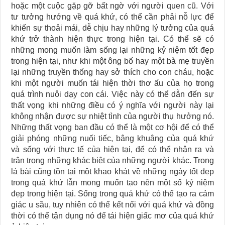
Journey Of Love Oracle – Lá Số 66: Coming Together
hoặc một cuộc gặp gỡ bất ngờ với người quen cũ. Với
tư tưởng hướng về quá khứ, có thể cần phải nỗ lực để
Journey Of Love Oracle – Lá Số 65: The Breaking
khiến sự thoải mái, dễ chịu hay những lý tưởng của quá
khứ trở thành hiện thực trong hiện tại. Có thể sẽ có
những mong muốn làm sống lại những kỷ niệm tốt đẹp
trong hiện tại, như khi một ông bố hay một bà mẹ truyền
lại những truyền thống hay sở thích cho con cháu, hoặc
khi một người muốn tái hiện thời thơ ấu của họ trong
quá trình nuôi dạy con cái. Việc này có thể dẫn đến sự
thất vọng khi những điều có ý nghĩa với người này lại
không nhận được sự nhiệt tình của người thụ hưởng nó.
Những thất vọng ban đầu có thể là một cơ hội để có thể
giải phóng những nuối tiếc, bâng khuâng của quá khứ
và sống với thực tế của hiện tại, để có thể nhận ra và
trân trọng những khác biệt của những người khác. Trong
lá bài cũng tồn tại một khao khát về những ngày tốt đẹp
trong quá khứ lẫn mong muốn tạo nên một số kỷ niệm
đẹp trong hiện tại. Sống trong quá khứ có thể tạo ra cảm
giác u sầu, tuy nhiên có thể kết nối với quá khứ và đồng
thời có thể tận dụng nó để tái hiện giấc mơ của quá khứ