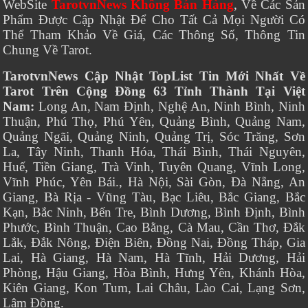
WebSite
TarotvnNews Không Bán Hàng
, Về Các Sản
Phẩm Được Cập Nhật Để Cho Tất Cả Mọi Người Có
Thể Tham Khảo Về Giá, Các Thông Số, Thông Tin
Chung Về Tarot.
TarotvnNews Cập Nhật TopList Tin Mới Nhất Về
Tarot Trên Cộng Đồng 63 Tỉnh Thành Tại Việt
Nam:
Long An, Nam Định, Nghệ An, Ninh Bình, Ninh
Thuận, Phú Thọ, Phú Yên, Quảng Bình, Quảng Nam,
Quảng Ngãi, Quảng Ninh, Quảng Trị, Sóc Trăng, Sơn
La, Tây Ninh, Thanh Hóa, Thái Bình, Thái Nguyên,
Huế, Tiền Giang, Trà Vinh, Tuyên Quang, Vĩnh Long,
Vĩnh Phúc, Yên Bái., Hà Nội, Sài Gòn, Đà Nẵng, An
Giang, Bà Rịa - Vũng Tàu, Bạc Liêu, Bắc Giang, Bắc
Kạn, Bắc Ninh, Bến Tre, Bình Dương, Bình Định, Bình
Phước, Bình Thuận, Cao Bằng, Cà Mau, Cần Thơ, Đắk
Lắk, Đắk Nông, Điện Biên, Đồng Nai, Đồng Tháp, Gia
Lai, Hà Giang, Hà Nam, Hà Tĩnh, Hải Dương, Hải
Phòng, Hậu Giang, Hòa Bình, Hưng Yên, Khánh Hòa,
Kiên Giang, Kon Tum, Lai Châu, Lào Cai, Lạng Sơn,
Lâm Đồng.