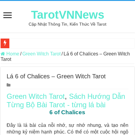
TarotVNNews
Cập Nhật Thông Tin, Kiến Thức Về Tarot
Review may áo thun tại xưởng may Dony
Home
/
Green Witch Tarot
/
Lá 6 of Chalices – Green Witch
Tarot
Top 5 Cuốn Sách Hướng Dẫn Đọc Bài Tarot Bằng Tiếng Việt
Konxari Cards – Trải Nghiệm Kết Nối Với Thế Giới Tâm Linh
Lá 6 of Chalices – Green Witch Tarot
Querent Tìm Đến Nhiều Tarot Reader Nhưng Không Thấy Thỏa Mã
Journey Of Love Oracle – Lá Số 70: Heaven
Green Witch Tarot
,
Sách Hướng Dẫn
Từng Bộ Bài Tarot - từng lá bài
Journey Of Love Oracle – Lá Số 69: Contemplation
6 of Chalices
Journey Of Love Oracle – Lá Số 68: Drop Into Your Heart
Journey Of Love Oracle – Lá Số 67: The Swan
Đây là lá bài của nỗi nhớ, sự nhớ nhung, và tạo nên
những kỷ niệm hạnh phúc. Có thể có một cuộc hội ngộ