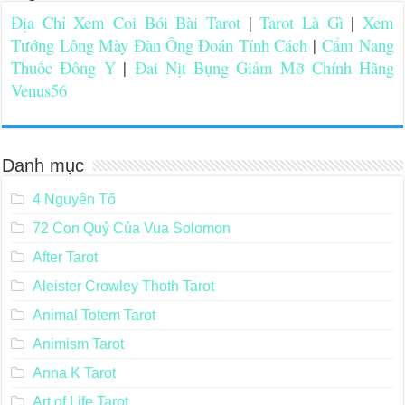
Địa Chỉ Xem Coi Bói Bài Tarot
|
Tarot Là Gì
|
Xem
Tướng Lông Mày Đàn Ông Đoán Tính Cách
|
Cẩm Nang
Thuốc Đông Y
|
Đai Nịt Bụng Giảm Mỡ Chính Hãng
Venus56
Danh mục
4 Nguyên Tố
72 Con Quỷ Của Vua Solomon
After Tarot
Aleister Crowley Thoth Tarot
Animal Totem Tarot
Animism Tarot
Anna K Tarot
Art of Life Tarot