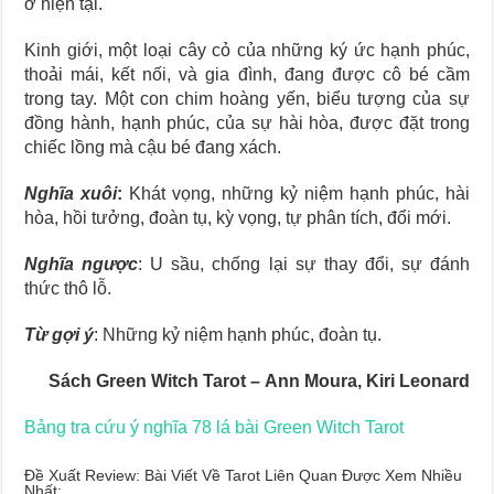
ở hiện tại.
Kinh giới, một loại cây cỏ của những ký ức hạnh phúc,
thoải mái, kết nối, và gia đình, đang được cô bé cầm
trong tay. Một con chim hoàng yến, biểu tượng của sự
đồng hành, hạnh phúc, của sự hài hòa, được đặt trong
chiếc lồng mà cậu bé đang xách.
Nghĩa xuôi
:
Khát vọng, những kỷ niệm hạnh phúc, hài
hòa, hồi tưởng, đoàn tụ, kỳ vọng, tự phân tích, đổi mới.
Nghĩa ngược
: U sầu, chống lại sự thay đổi, sự đánh
thức thô lỗ.
Từ gợi ý
: Những kỷ niệm hạnh phúc, đoàn tụ.
Sách Green Witch Tarot – Ann Moura, Kiri Leonard
Bảng tra cứu ý nghĩa 78 lá bài Green Witch Tarot
Đề Xuất Review: Bài Viết Về Tarot Liên Quan Được Xem Nhiều
Nhất: