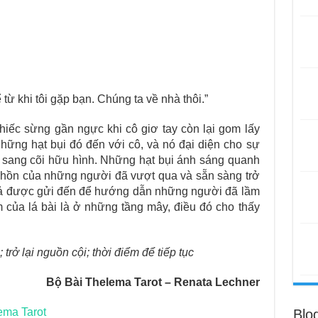
 từ khi tôi gặp bạn. Chúng ta về nhà thôi.”
hiếc sừng gần ngực khi cô giơ tay còn lại gom lấy
hững hạt bụi đó đến với cô, và nó đại diện cho sự
h sang cõi hữu hình. Những hạt bụi ánh sáng quanh
nh hồn của những người đã vượt qua và sẵn sàng trở
 giả được gửi đến để hướng dẫn những người đã lầm
m của lá bài là ở những tầng mây, điều đó cho thấy
trở lại nguồn cội; thời điểm để tiếp tục
Bộ Bài Thelema Tarot – Renata Lechner
ema Tarot
Blo