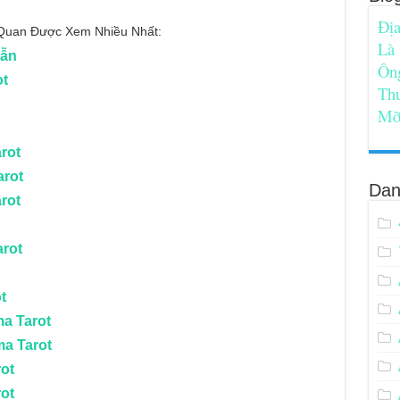
Địa
n Quan Được Xem Nhiều Nhất:
Là
Dẫn
Ôn
ot
Th
Mỡ
rot
arot
Dan
rot
arot
t
ma Tarot
ma Tarot
rot
rot