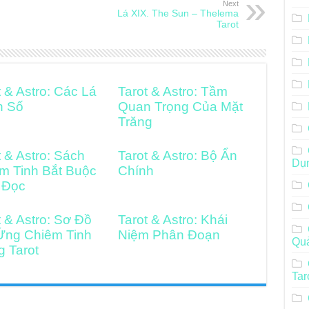
Next
Lá XIX. The Sun – Thelema
Tarot
t & Astro: Các Lá
Tarot & Astro: Tầm
h Số
Quan Trọng Của Mặt
Trăng
t & Astro: Sách
Tarot & Astro: Bộ Ẩn
Dụ
m Tinh Bắt Buộc
Chính
 Đọc
t & Astro: Sơ Đồ
Tarot & Astro: Khái
Ứng Chiêm Tinh
Niệm Phân Đoạn
Qu
g Tarot
Tar