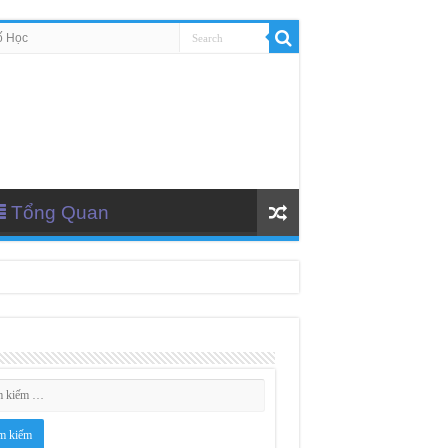
ố Học
Tổng Quan