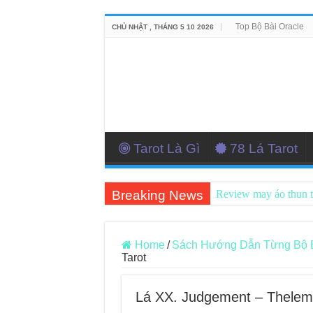
Top Bộ Bài Oracle
CHỦ NHẬT , THÁNG 5 10 2026
Tarot Là Gì
78 Lá Tarot
Breaking News
Review may áo thun 
Top 5 Cuốn Sách Hướ
Konxari Cards – Trả
Home
/
Sách Hướng Dẫn Từng Bộ Bài
Tarot
Querent Tìm Đến Nh
Journey Of Love Orac
Lá XX. Judgement – Thelem
Journey Of Love Orac