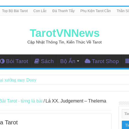
Top Bộ Bài Tarot
Con Lắc
Đá Thanh Tẩy
Phụ Kiện Tarot Cần
Thần S
TarotVNNews
Cập Nhật Thông Tin, Kiến Thức Về Tarot
Bói Tarot
Sách
Bộ Ẩn
Tarot Shop
tại xưởng may Dony
ng Dẫn Đọc Bài Tarot Bằng Tiếng Việt
i Nghiệm Kết Nối Với Thế Giới Tâm Linh
 Tarot - từng lá bài
/
Lá XX. Judgement – Thelema
iều Tarot Reader Nhưng Không Thấy Thỏa Mãn?
le – Lá Số 70: Heaven
a Tarot
le – Lá Số 69: Contemplation