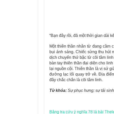
“Bạn đây rồi, đã một thời gian dài kể
Một thiên thần nhân từ đang cầm c
bụi ánh sáng. Chiếc sừng thu hút n
dịch chuyển thứ bậc từ cõi tâm lin
bàn tay thiên thần đại diện cho li
lại nguồn cội. Thiên thần là vị sứ
đường lạc lối quay trở về. Địa điể
đây chắc chắn là cõi tâm linh.
Từ khóa:
Sự phục hưng; sự tái sinh; 
Bảng tra cứu ý nghĩa 78 lá bài Thel