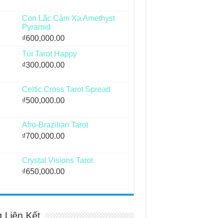
Con Lắc Cảm Xạ Amethyst
Pyramid
₫
600,000.00
Túi Tarot Happy
₫
300,000.00
Celtic Cross Tarot Spread
₫
500,000.00
Afro-Brazilian Tarot
₫
700,000.00
Crystal Visions Tarot
₫
650,000.00
g Liên Kết