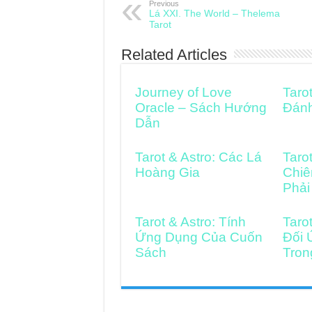
Previous
Lá XXI. The World – Thelema
Tarot
Related Articles
Journey of Love
Taro
Oracle – Sách Hướng
Đán
Dẫn
Tarot & Astro: Các Lá
Taro
Hoàng Gia
Chiê
Phải
Tarot & Astro: Tính
Taro
Ứng Dụng Của Cuốn
Đối 
Sách
Tron