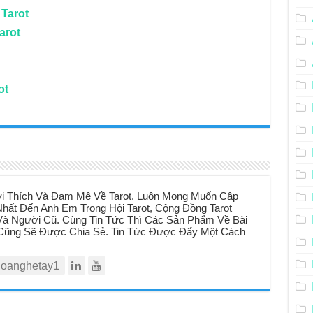
 Tarot
arot
ot
i Thích Và Đam Mê Về Tarot. Luôn Mong Muốn Cập
hất Đến Anh Em Trong Hội Tarot, Cộng Đồng Tarot
à Người Cũ. Cùng Tin Tức Thì Các Sản Phẩm Về Bài
t Cũng Sẽ Được Chia Sẻ. Tin Tức Được Đẩy Một Cách
oanghetay1