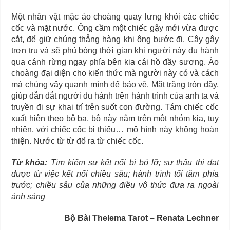
Một nhân vật mặc áo choàng quay lưng khỏi các chiếc
cốc và mặt nước. Ông cầm một chiếc gậy mới vừa được
cắt, để giữ chúng thẳng hàng khi ông bước đi. Cây gậy
trơn tru và sẽ phủ bóng thời gian khi người này du hành
qua cánh rừng ngay phía bên kia cái hồ đầy sương. Áo
choàng đại diện cho kiến thức mà người này có và cách
mà chúng vây quanh mình để bảo vệ. Mặt trăng tròn đầy,
giúp dẫn dắt người du hành trên hành trình của anh ta và
truyền đi sự khai trí trên suốt con đường. Tám chiếc cốc
xuất hiện theo bộ ba, bộ này nằm trên một nhóm kia, tuy
nhiên, với chiếc cốc bị thiếu… mô hình này không hoàn
thiện. Nước từ từ đổ ra từ chiếc cốc.
Từ khóa:
Tìm kiếm sự kết nối bị bỏ lỡ; sự thấu thị đạt
được từ việc kết nối chiều sâu; hành trình tối tăm phía
trước; chiều sâu của những điều vô thức đưa ra ngoài
ánh sáng
Bộ Bài Thelema Tarot – Renata Lechner