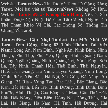
Website
TarotvnNews
Tin Tức Về Tarot Từ
Cộng Đồng
Tarot
, Mọi bài viết tại
TarotvnNews
Không Sở Hữu.
WebSite
TarotvnNews Không Bán Hàng
, Về Các Sản
Phẩm Được Cập Nhật Để Cho Tất Cả Mọi Người Có
Thể Tham Khảo Về Giá, Các Thông Số, Thông Tin
Chung Về Tarot.
TarotvnNews Cập Nhật TopList Tin Mới Nhất Về
Tarot Trên Cộng Đồng 63 Tỉnh Thành Tại Việt
Nam:
Long An, Nam Định, Nghệ An, Ninh Bình, Ninh
Thuận, Phú Thọ, Phú Yên, Quảng Bình, Quảng Nam,
Quảng Ngãi, Quảng Ninh, Quảng Trị, Sóc Trăng, Sơn
La, Tây Ninh, Thanh Hóa, Thái Bình, Thái Nguyên,
Huế, Tiền Giang, Trà Vinh, Tuyên Quang, Vĩnh Long,
Vĩnh Phúc, Yên Bái., Hà Nội, Sài Gòn, Đà Nẵng, An
Giang, Bà Rịa - Vũng Tàu, Bạc Liêu, Bắc Giang, Bắc
Kạn, Bắc Ninh, Bến Tre, Bình Dương, Bình Định, Bình
Phước, Bình Thuận, Cao Bằng, Cà Mau, Cần Thơ, Đắk
Lắk, Đắk Nông, Điện Biên, Đồng Nai, Đồng Tháp, Gia
Lai, Hà Giang, Hà Nam, Hà Tĩnh, Hải Dương, Hải