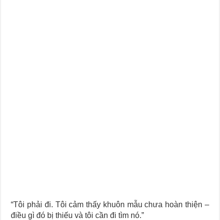
Journey Of Love Oracle – Lá Số 66: Coming Together
Journey Of Love Oracle – Lá Số 65: The Breaking
“Tôi phải đi. Tôi cảm thấy khuôn mẫu chưa hoàn thiện –
điều gì đó bị thiếu và tôi cần đi tìm nó.”