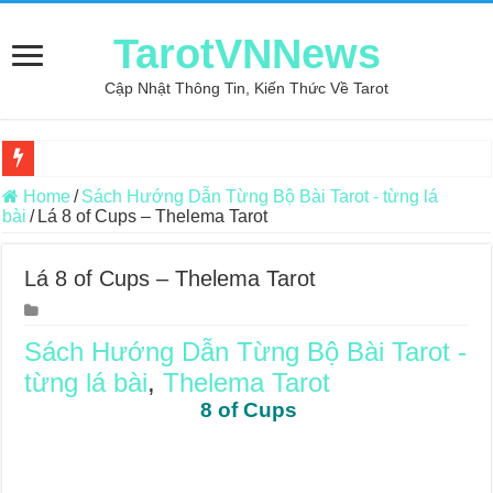
TarotVNNews
Cập Nhật Thông Tin, Kiến Thức Về Tarot
Review may áo thun tại xưởng may Dony
Home
/
Sách Hướng Dẫn Từng Bộ Bài Tarot - từng lá
bài
/
Lá 8 of Cups – Thelema Tarot
Top 5 Cuốn Sách Hướng Dẫn Đọc Bài Tarot Bằng Tiếng Việt
Konxari Cards – Trải Nghiệm Kết Nối Với Thế Giới Tâm Linh
Lá 8 of Cups – Thelema Tarot
Querent Tìm Đến Nhiều Tarot Reader Nhưng Không Thấy Thỏa Mã
Journey Of Love Oracle – Lá Số 70: Heaven
Sách Hướng Dẫn Từng Bộ Bài Tarot -
từng lá bài
,
Thelema Tarot
Journey Of Love Oracle – Lá Số 69: Contemplation
8 of Cups
Journey Of Love Oracle – Lá Số 68: Drop Into Your Heart
Journey Of Love Oracle – Lá Số 67: The Swan