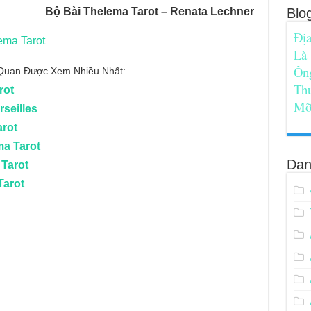
Bộ Bài Thelema Tarot – Renata Lechner
Blo
Địa
ema Tarot
Là
Ôn
n Quan Được Xem Nhiều Nhất:
Th
rot
Mỡ
rseilles
arot
ma Tarot
Dan
 Tarot
Tarot