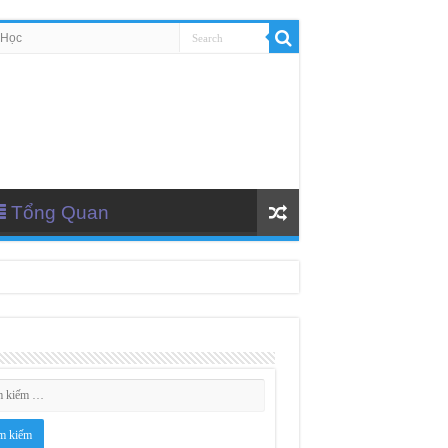
 Học
Tổng Quan