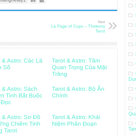
Next
Lá Page of Cups – Thelema
Tarot
t & Astro: Các Lá
Tarot & Astro: Tầm
h Số
Quan Trọng Của Mặt
Trăng
Dụ
t & Astro: Sách
Tarot & Astro: Bộ Ẩn
m Tinh Bắt Buộc
Chính
 Đọc
Qu
t & Astro: Sơ Đồ
Tarot & Astro: Khái
Ứng Chiêm Tinh
Niệm Phân Đoạn
Tar
g Tarot