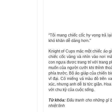
“Tôi mang chiếc cốc hy vọng trả lạ
khó khăn dễ dàng hơn.”
Knight of Cups mặc một chiếc áo g
chiếc cốc vàng và nhìn vào nơi m
con ngựa được trang trí với trang p
muốn của người cưỡi khi thỉnh thoả
phía trước. Bộ áo giáp của chiến bi
vĩ đại. Có miếng vá màu đỏ trên va
xúc, nhưng anh dễ bị tức giận. Hoa
với chu kỳ của cuộc sống.
Từ khóa:
Đấu tranh cho những gì b
nhiệt tình