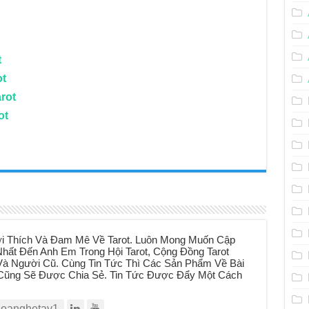
t
ot
rot
ot
i Thích Và Đam Mê Về Tarot. Luôn Mong Muốn Cập
hất Đến Anh Em Trong Hội Tarot, Cộng Đồng Tarot
à Người Cũ. Cùng Tin Tức Thì Các Sản Phẩm Về Bài
t Cũng Sẽ Được Chia Sẻ. Tin Tức Được Đẩy Một Cách
oanghetay1