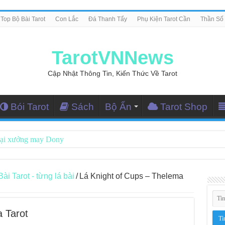
Top Bộ Bài Tarot
Con Lắc
Đá Thanh Tẩy
Phụ Kiện Tarot Cần
Thần Số
TarotVNNews
Cập Nhật Thông Tin, Kiến Thức Về Tarot
Bói Tarot
Sách
Bộ Ẩn
Tarot Shop
tại xưởng may Dony
ng Dẫn Đọc Bài Tarot Bằng Tiếng Việt
i Nghiệm Kết Nối Với Thế Giới Tâm Linh
 Tarot - từng lá bài
/
Lá Knight of Cups – Thelema
iều Tarot Reader Nhưng Không Thấy Thỏa Mãn?
le – Lá Số 70: Heaven
 Tarot
le – Lá Số 69: Contemplation