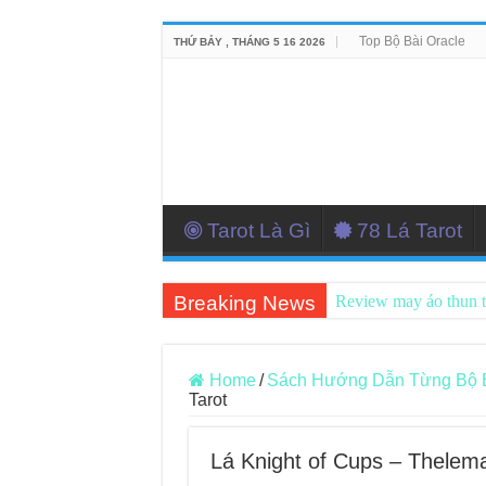
Top Bộ Bài Oracle
THỨ BẢY , THÁNG 5 16 2026
Tarot Là Gì
78 Lá Tarot
Breaking News
Review may áo thun 
Top 5 Cuốn Sách Hướ
Konxari Cards – Trả
Home
/
Sách Hướng Dẫn Từng Bộ Bài
Tarot
Querent Tìm Đến Nh
Journey Of Love Orac
Lá Knight of Cups – Thelema
Journey Of Love Orac