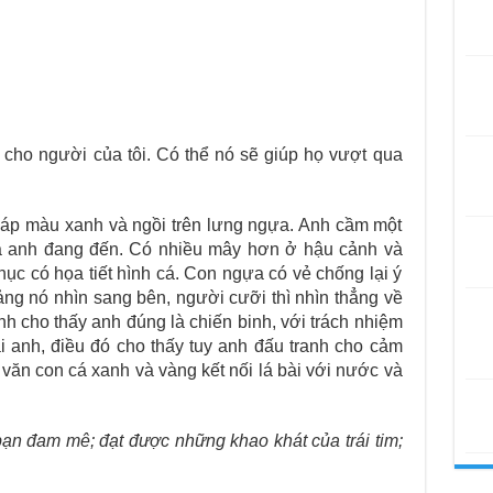
i cho người của tôi. Có thể nó sẽ giúp họ vượt qua
iáp màu xanh và ngồi trên lưng ngựa. Anh cầm một
à anh đang đến. Có nhiều mây hơn ở hậu cảnh và
hục có họa tiết hình cá. Con ngựa có vẻ chống lại ý
ng nó nhìn sang bên, người cưỡi thì nhìn thẳng về
nh cho thấy anh đúng là chiến binh, với trách nhiệm
i anh, điều đó cho thấy tuy anh đấu tranh cho cảm
 văn con cá xanh và vàng kết nối lá bài với nước và
ạn đam mê; đạt được những khao khát của trái tim;