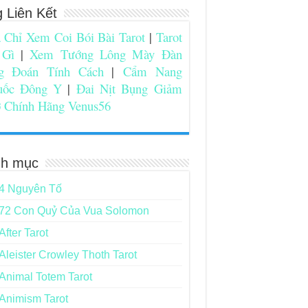
g Liên Kết
 Chỉ Xem Coi Bói Bài Tarot
|
Tarot
 Gì
|
Xem Tướng Lông Mày Đàn
g Đoán Tính Cách
|
Cẩm Nang
uốc Đông Y
|
Đai Nịt Bụng Giảm
 Chính Hãng Venus56
h mục
4 Nguyên Tố
72 Con Quỷ Của Vua Solomon
After Tarot
Aleister Crowley Thoth Tarot
Animal Totem Tarot
Animism Tarot